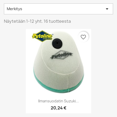

Merkitys
Näytetään 1-12 yht. 16 tuotteesta
favorite_border
Ilmansuodatin Suzuki...
20,24 €