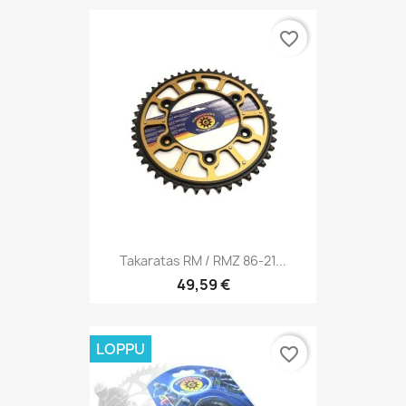
favorite_border
Takaratas RM / RMZ 86-21...
49,59 €
LOPPU
favorite_border