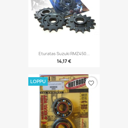
Eturatas Suzuki RMZ450...
14,17 €
LOPPU
favorite_border