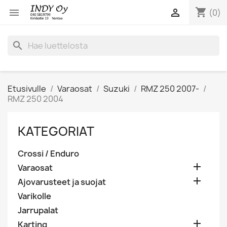
shopping_cart


(0)
search
Etusivulle
Varaosat
Suzuki
RMZ 250 2007-
RMZ 250 2004
KATEGORIAT
Crossi / Enduro

Varaosat

Ajovarusteet ja suojat
Varikolle
Jarrupalat

Karting