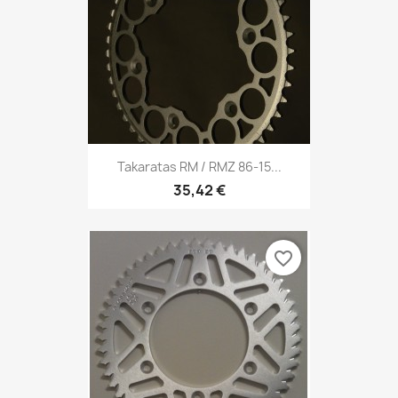
Takaratas RM / RMZ 86-15...
35,42 €
favorite_border