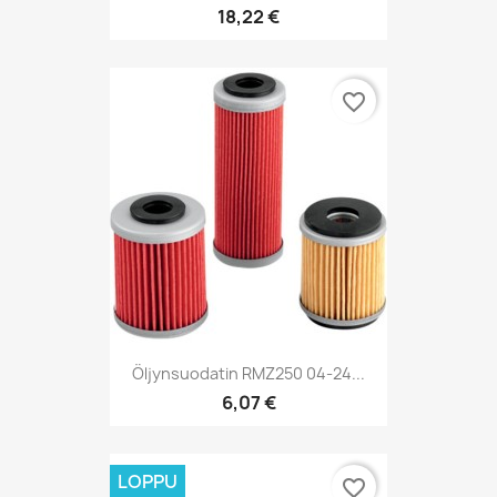
18,22 €
favorite_border
Öljynsuodatin RMZ250 04-24...
6,07 €
LOPPU
favorite_border