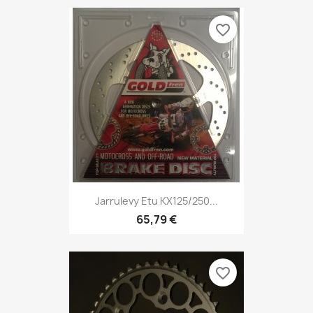
favorite_border
Jarrulevy Etu KX125/250...
65,79 €
favorite_border