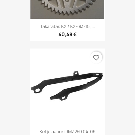
Takaratas KX / KXF 83-15 ,...
40,48 €
favorite_border
Ketjulaahuri RMZ250 04-06