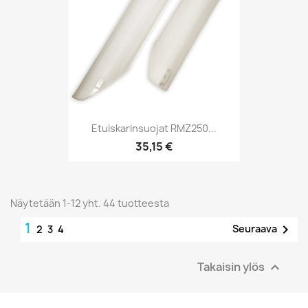
Etuiskarinsuojat RMZ250...
35,15 €
Näytetään 1-12 yht. 44 tuotteesta
1

Seuraava
2
3
4
Takaisin ylös
