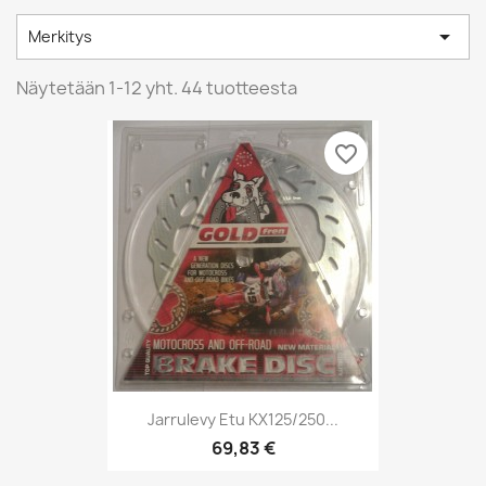

Merkitys
Näytetään 1-12 yht. 44 tuotteesta
favorite_border
Jarrulevy Etu KX125/250...
69,83 €