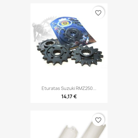
favorite_border
Eturatas Suzuki RMZ250...
14,17 €
favorite_border