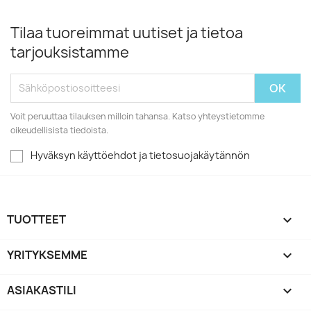
Tilaa tuoreimmat uutiset ja tietoa
tarjouksistamme
Voit peruuttaa tilauksen milloin tahansa. Katso yhteystietomme
oikeudellisista tiedoista.
Hyväksyn käyttöehdot ja tietosuojakäytännön
TUOTTEET

YRITYKSEMME

ASIAKASTILI
