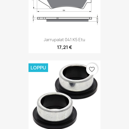
Jarrupalat 041 K5 Etu
17,21 €
LOPPU
favorite_border