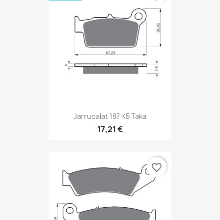
Jarrupalat 187 K5 Taka
17,21 €
favorite_border