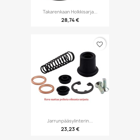
Takarenkaan Holkkisarja...
28,74 €
favorite_border
Jarrunpääsylinterin...
23,23 €