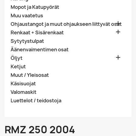
Mopot ja Katupyörät
Muu vaatetus

Ohjaustangot ja muut ohjaukseen liittyvät osat

Renkaat + Sisärenkaat
Sytytystulpat
Äänenvaimentimen osat

Öljyt
Ketjut
Muut / Yleisosat
Käsisuojat
Valomaskit
Luettelot / teidostoja
RMZ 250 2004