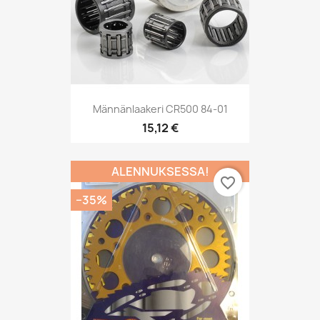
Männänlaakeri CR500 84-01
15,12 €
ALENNUKSESSA!
favorite_border
−35%