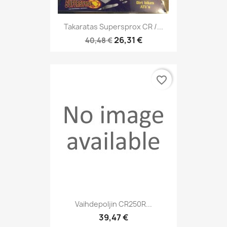
Takaratas Supersprox CR /...
26,31 €
40,48 €
favorite_border
Vaihdepoljin CR250R...
39,47 €