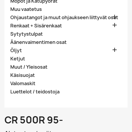
Mopot ja Katupyörät
Muu vaatetus

Ohjaustangot ja muut ohjaukseen liittyvät osat

Renkaat + Sisärenkaat
Sytytystulpat
Äänenvaimentimen osat

Öljyt
Ketjut
Muut / Yleisosat
Käsisuojat
Valomaskit
Luettelot / teidostoja
CR 500R 95-