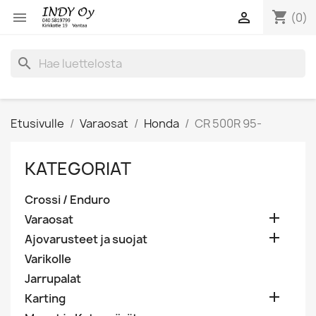
shopping_cart


(0)
search
Etusivulle
Varaosat
Honda
CR 500R 95-
KATEGORIAT
Crossi / Enduro

Varaosat

Ajovarusteet ja suojat
Varikolle
Jarrupalat

Karting