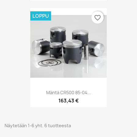
LOPPU
favorite_border
Mäntä CR500 85-04...
163,43 €
Näytetään 1-6 yht. 6 tuotteesta