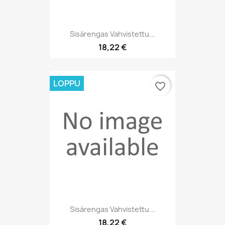
Sisärengas Vahvistettu...
18,22 €
LOPPU
favorite_border
Sisärengas Vahvistettu...
18,22 €