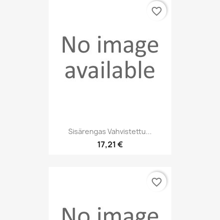
favorite_border
Sisärengas Vahvistettu...
17,21 €
favorite_border