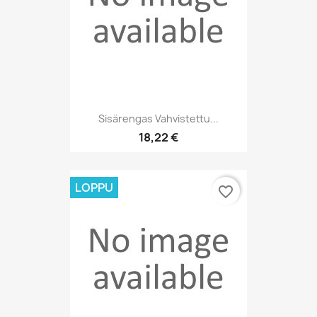
Sisärengas Vahvistettu...
18,22 €
LOPPU
favorite_border