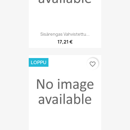
Sisärengas Vahvistettu...
17,21 €
LOPPU
favorite_border