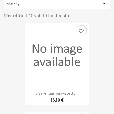

Merkitys
Näytetään 1-10 yht. 10 tuotteesta
favorite_border
Sisärengas Vahvistettu...
16,19 €