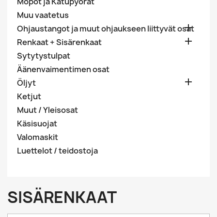
Mopot ja Katupyörät
Muu vaatetus

Ohjaustangot ja muut ohjaukseen liittyvät osat

Renkaat + Sisärenkaat
Sytytystulpat
Äänenvaimentimen osat

Öljyt
Ketjut
Muut / Yleisosat
Käsisuojat
Valomaskit
Luettelot / teidostoja
SISÄRENKAAT