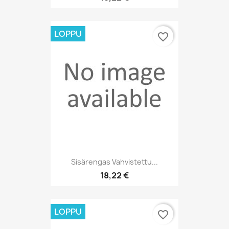
LOPPU
favorite_border
Sisärengas Vahvistettu...
18,22 €
LOPPU
favorite_border