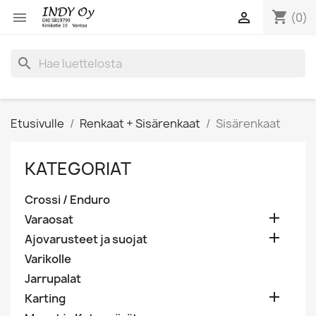
shopping_cart


(0)
search
Etusivulle
Renkaat + Sisärenkaat
Sisärenkaat
KATEGORIAT
Crossi / Enduro

Varaosat

Ajovarusteet ja suojat
Varikolle
Jarrupalat

Karting