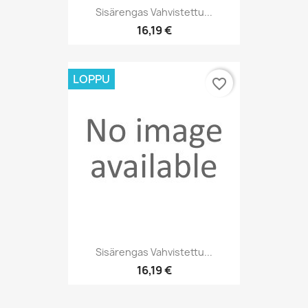
Sisärengas Vahvistettu...
16,19 €
LOPPU
favorite_border
Sisärengas Vahvistettu...
16,19 €