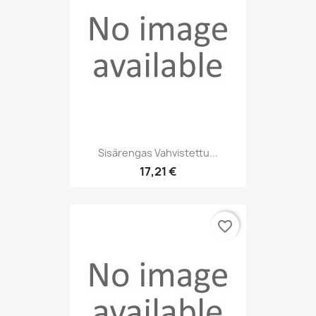
Sisärengas Vahvistettu...
17,21 €
favorite_border