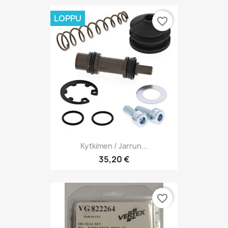
LOPPU
favorite_border
Kytkimen / Jarrun...
35,20 €
favorite_border