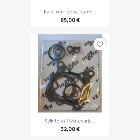
Kytkimen Työsylinterin...
65,00 €
favorite_border
Sylinterin Tiivistesarja...
32,00 €