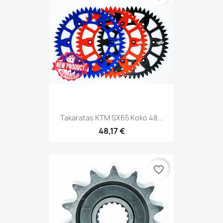
Takaratas KTM SX65 Koko 48...
48,17 €
favorite_border