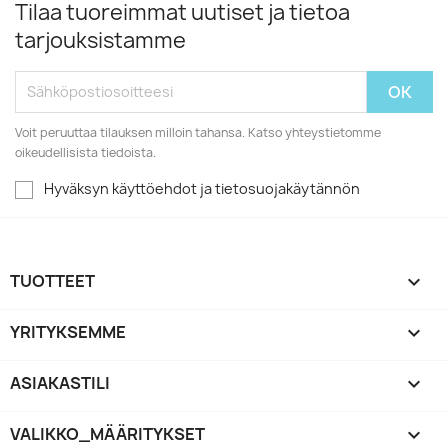
Tilaa tuoreimmat uutiset ja tietoa
tarjouksistamme
Voit peruuttaa tilauksen milloin tahansa. Katso yhteystietomme
oikeudellisista tiedoista.
Hyväksyn käyttöehdot ja tietosuojakäytännön
TUOTTEET

YRITYKSEMME

ASIAKASTILI

VALIKKO_MÄÄRITYKSET
keyboard_arrow_down