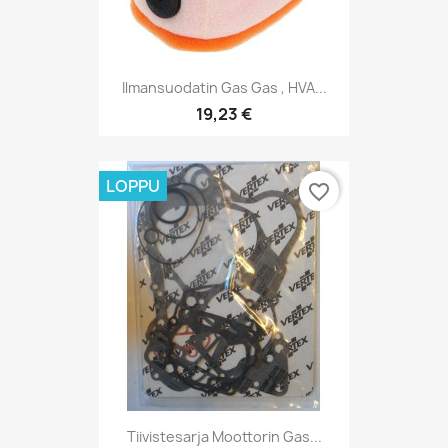
Ilmansuodatin Gas Gas , HVA...
19,23 €
LOPPU
favorite_border
Tiivistesarja Moottorin Gas...