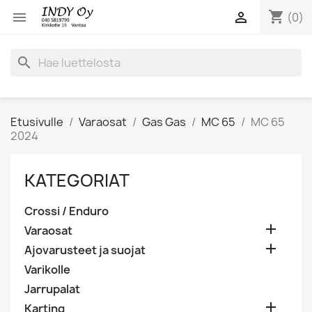
shopping_cart


(0)
search
Etusivulle
Varaosat
Gas Gas
MC 65
MC 65
2024
KATEGORIAT
Crossi / Enduro

Varaosat

Ajovarusteet ja suojat
Varikolle
Jarrupalat

Karting