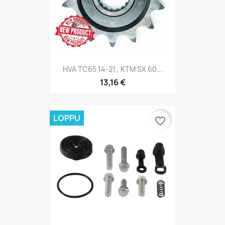
HVA TC65 14-21 , KTM SX 60...
13,16 €
LOPPU
favorite_border