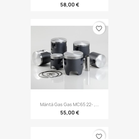
58,00 €
favorite_border
Mäntä Gas Gas MC65 22- ,...
55,00 €
favorite_border