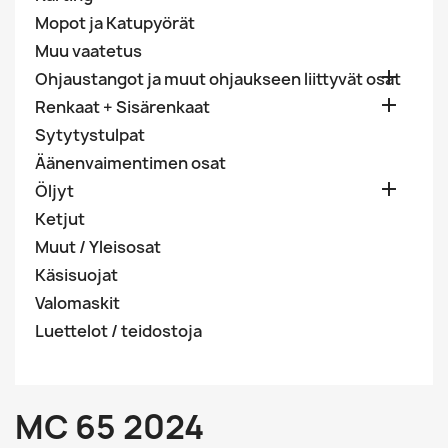
Mopot ja Katupyörät
Muu vaatetus

Ohjaustangot ja muut ohjaukseen liittyvät osat

Renkaat + Sisärenkaat
Sytytystulpat
Äänenvaimentimen osat

Öljyt
Ketjut
Muut / Yleisosat
Käsisuojat
Valomaskit
Luettelot / teidostoja
MC 65 2024