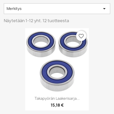

Merkitys
Näytetään 1-12 yht. 12 tuotteesta
favorite_border
Takapyörän Laakerisarja...
15,18 €