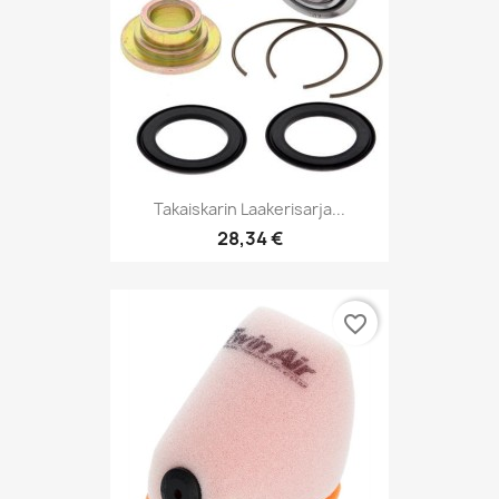
Takaiskarin Laakerisarja...
28,34 €
favorite_border