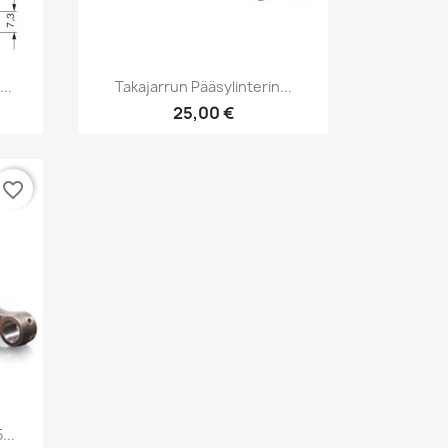
Pikakatselu

..
Takajarrun Pääsylinterin...
25,00 €
favorite_border
...