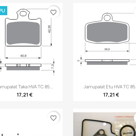
PU
favorite_border
Pikakatselu
Pikakatselu


arrupalat Taka HVA TC 85...
Jarrupalat Etu HVA TC 85.
17,21 €
17,21 €
favorite_border