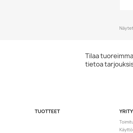
Näytet
Tilaa tuoreimmat
tietoa tarjouks
TUOTTEET
YRIT
Toimit
Käytt