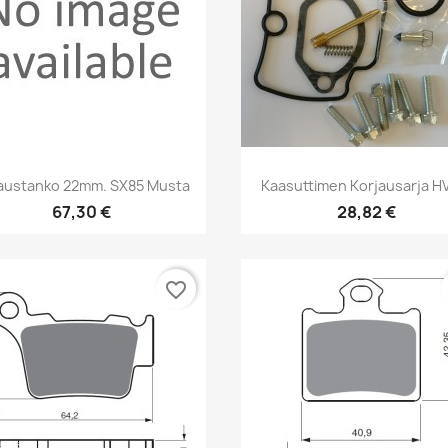
Pikakatselu
Pikakatselu


austanko 22mm. SX85 Musta
Kaasuttimen Korjausarja HV
67,30 €
28,82 €
favorite_border