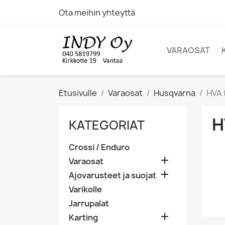
Ota meihin yhteyttä
VARAOSAT
Etusivulle
Varaosat
Husqvarna
HVA 
H
KATEGORIAT
Crossi / Enduro

Varaosat

Ajovarusteet ja suojat
Varikolle
Jarrupalat

Karting