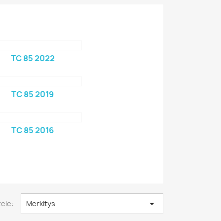
TC 85 2022
TC 85 2019
TC 85 2016

tele:
Merkitys