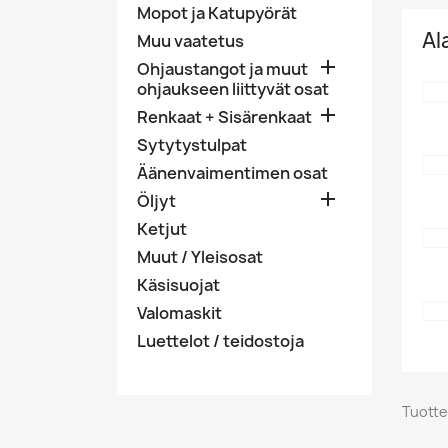
Mopot ja Katupyörät
Al
Muu vaatetus

Ohjaustangot ja muut
ohjaukseen liittyvät osat

Renkaat + Sisärenkaat
Sytytystulpat
Äänenvaimentimen osat

Öljyt
Ketjut
Muut / Yleisosat
Käsisuojat
Valomaskit
Luettelot / teidostoja
Tuotte