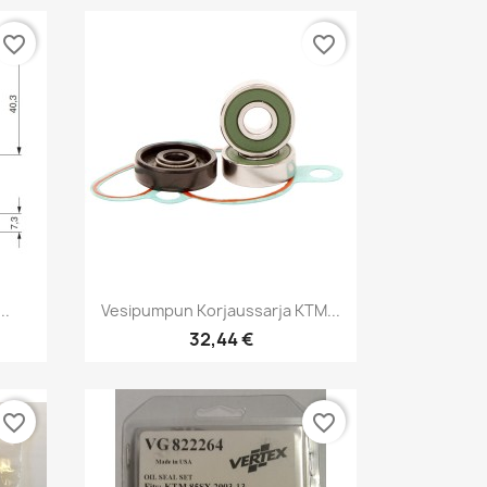
favorite_border
favorite_border
Pikakatselu

..
Vesipumpun Korjaussarja KTM...
32,44 €
favorite_border
favorite_border