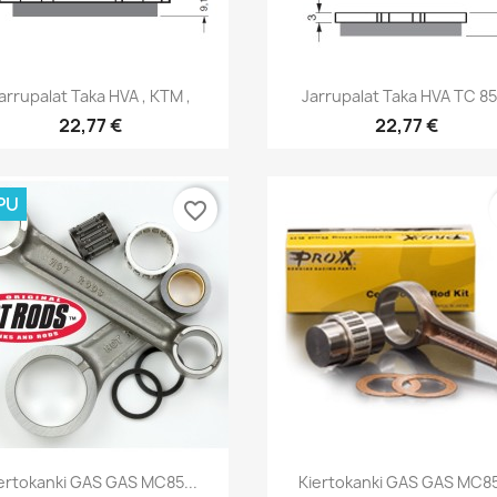
Pikakatselu
Pikakatselu


arrupalat Taka HVA , KTM ,
Jarrupalat Taka HVA TC 85.
22,77 €
22,77 €
PU
favorite_border
Pikakatselu
Pikakatselu


ertokanki GAS GAS MC85...
Kiertokanki GAS GAS MC85