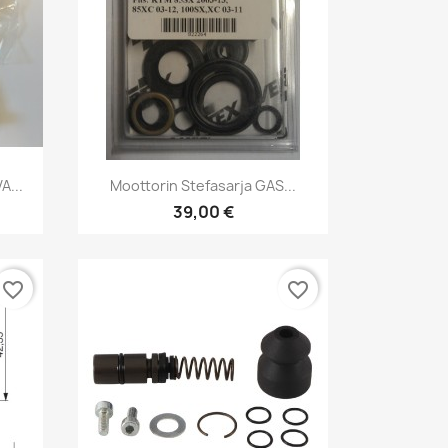
Pikakatselu

A...
Moottorin Stefasarja GAS...
39,00 €
favorite_border
favorite_border