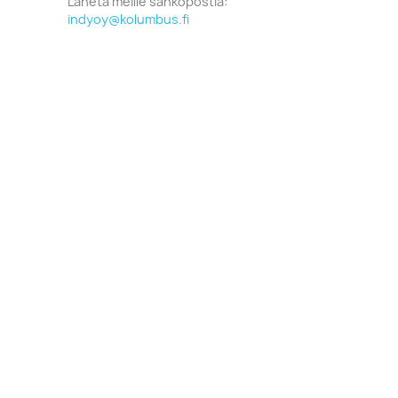
Lähetä meille sähköpostia:
indyoy@kolumbus.fi