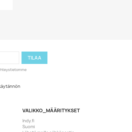
o yhteystietomme
akäytännön
VALIKKO_MÄÄRITYKSET
Indy.fi
Suomi