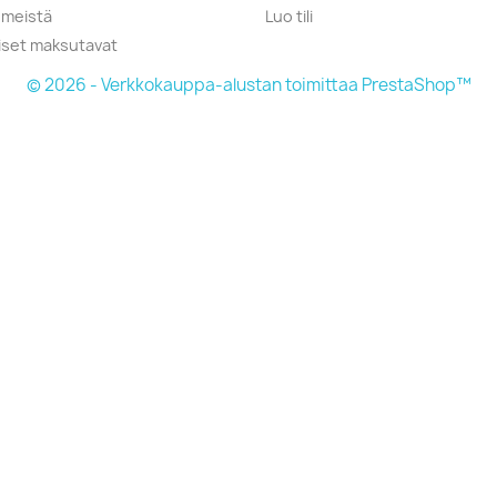
 meistä
Luo tili
liset maksutavat
© 2026 - Verkkokauppa-alustan toimittaa PrestaShop™