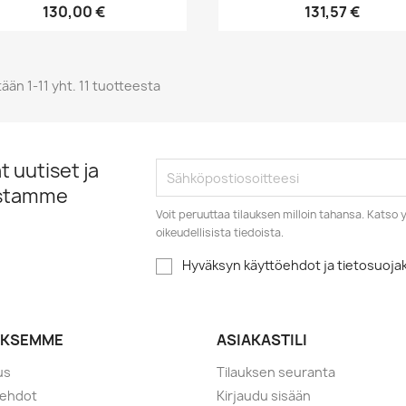
130,00 €
131,57 €
ään 1-11 yht. 11 tuotteesta
 uutiset ja
istamme
Voit peruuttaa tilauksen milloin tahansa. Kats
oikeudellisista tiedoista.
Hyväksyn käyttöehdot ja tietosuoj
YKSEMME
ASIAKASTILI
us
Tilauksen seuranta
öehdot
Kirjaudu sisään