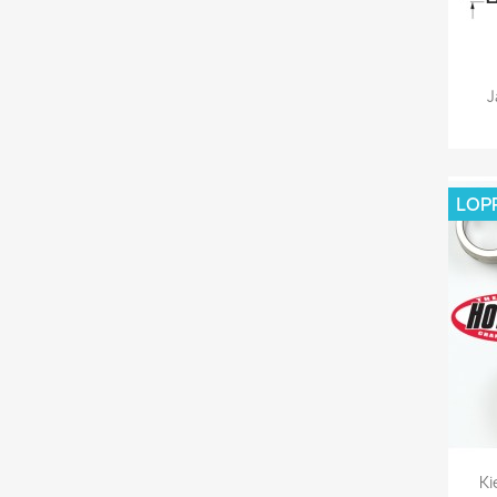
J
LOP
Ki