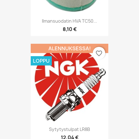
Ilmansuodatin HVA TC50...
8,10 €
ALENNUKSESSA!
favorite_border
LOPPU
Sytytystulpat LR8B
12,04 €