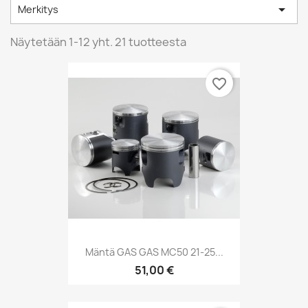

Merkitys
Näytetään 1-12 yht. 21 tuotteesta
favorite_border
Mäntä GAS GAS MC50 21-25...
51,00 €