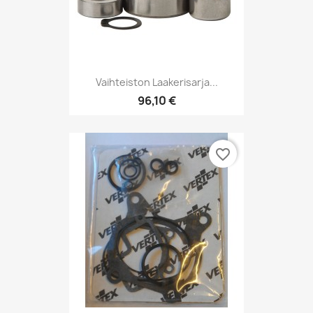
Vaihteiston Laakerisarja...
96,10 €
favorite_border