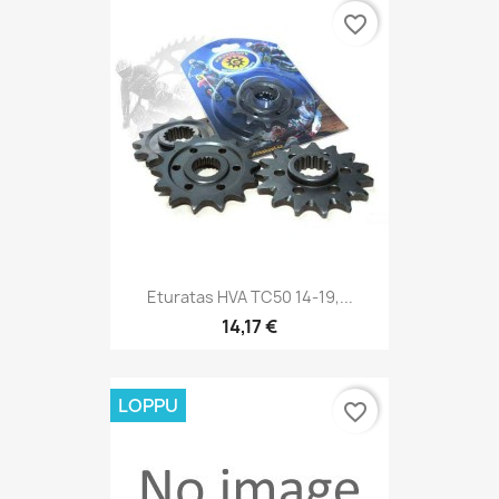
favorite_border
Eturatas HVA TC50 14-19,...
14,17 €
LOPPU
favorite_border