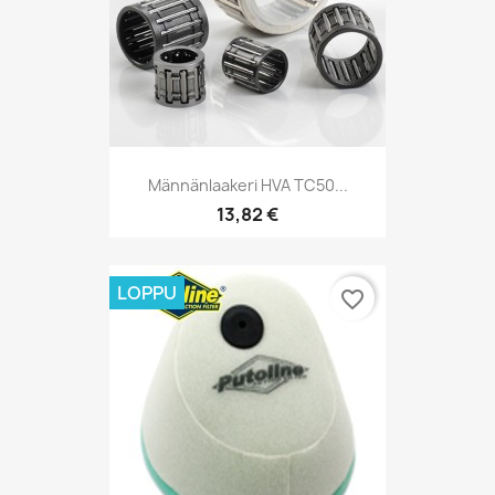
Männänlaakeri HVA TC50...
13,82 €
LOPPU
favorite_border