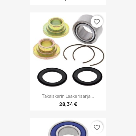
favorite_border
Takaiskarin Laakerisarja...
28,34 €
favorite_border