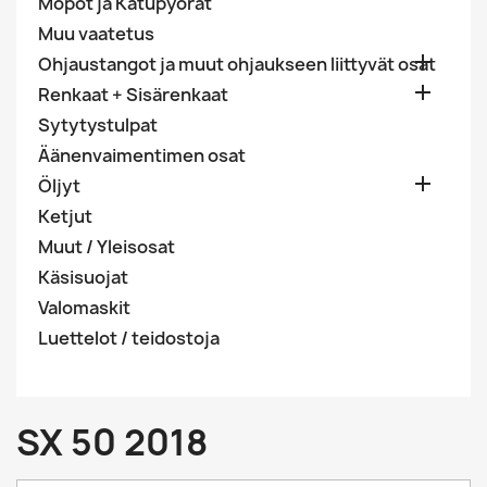
Mopot ja Katupyörät
Muu vaatetus

Ohjaustangot ja muut ohjaukseen liittyvät osat

Renkaat + Sisärenkaat
Sytytystulpat
Äänenvaimentimen osat

Öljyt
Ketjut
Muut / Yleisosat
Käsisuojat
Valomaskit
Luettelot / teidostoja
SX 50 2018