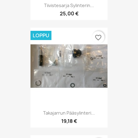
Tiivistesarja Sylinterin...
25,00 €
LOPPU
favorite_border
Takajarrun Pääsylinteri...
19,18 €