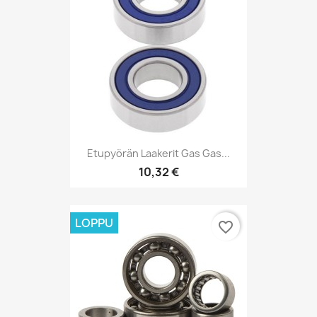
Etupyörän Laakerit Gas Gas...
10,32 €
LOPPU
favorite_border