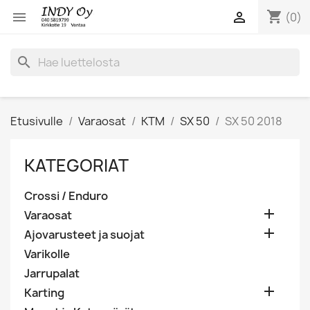
shopping_cart


(0)
search
Etusivulle
Varaosat
KTM
SX 50
SX 50 2018
KATEGORIAT
Crossi / Enduro

Varaosat

Ajovarusteet ja suojat
Varikolle
Jarrupalat

Karting