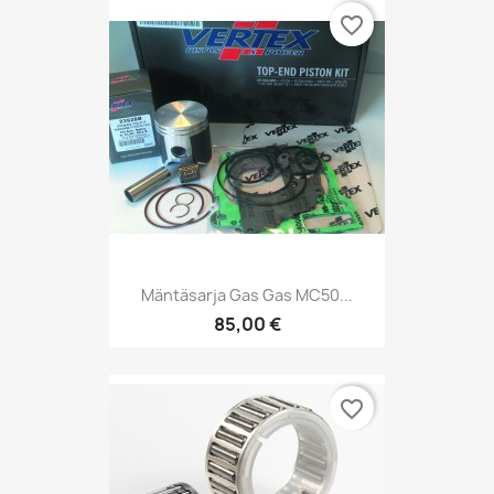
favorite_border
Mäntäsarja Gas Gas MC50...
85,00 €
favorite_border