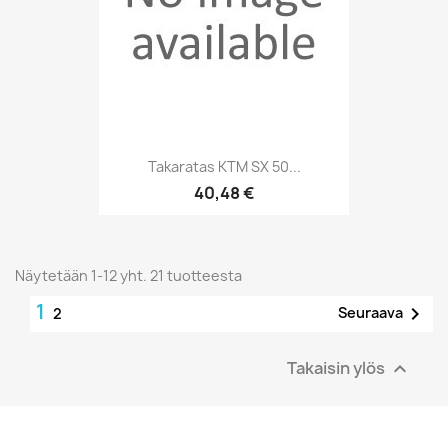
Takaratas KTM SX 50...
40,48 €
Näytetään 1-12 yht. 21 tuotteesta
1

Seuraava
2
Takaisin ylös
