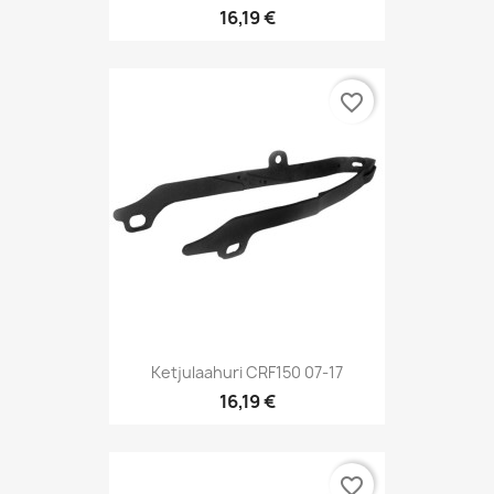
16,19 €
favorite_border
Ketjulaahuri CRF150 07-17
16,19 €
favorite_border