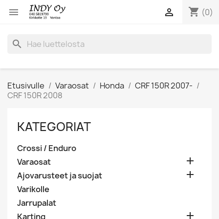
shopping_cart


(0)
search
Etusivulle
Varaosat
Honda
CRF 150R 2007-
CRF 150R 2008
KATEGORIAT
Crossi / Enduro

Varaosat

Ajovarusteet ja suojat
Varikolle
Jarrupalat

Karting