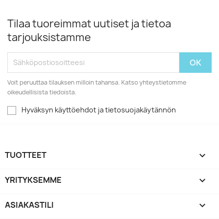
Tilaa tuoreimmat uutiset ja tietoa
tarjouksistamme
Voit peruuttaa tilauksen milloin tahansa. Katso yhteystietomme
oikeudellisista tiedoista.
Hyväksyn käyttöehdot ja tietosuojakäytännön
TUOTTEET

YRITYKSEMME

ASIAKASTILI
