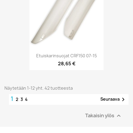
Etuiskarinsuojat CRF150 07-15
28,65 €
Näytetään 1-12 yht. 42 tuotteesta
1

Seuraava
2
3
4
Takaisin ylös
