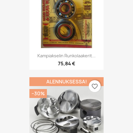
Kampiakselin Runkolaakerit...
75,84 €
ALENNUKSESSA!
favorite_border
−30%