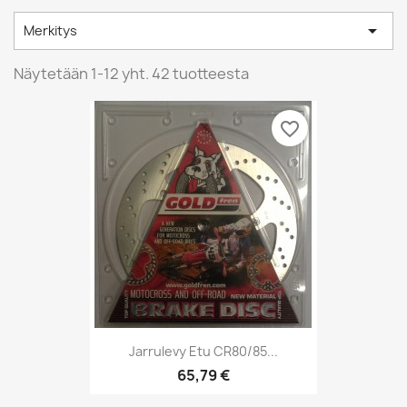

Merkitys
Näytetään 1-12 yht. 42 tuotteesta
favorite_border
Jarrulevy Etu CR80/85...
65,79 €