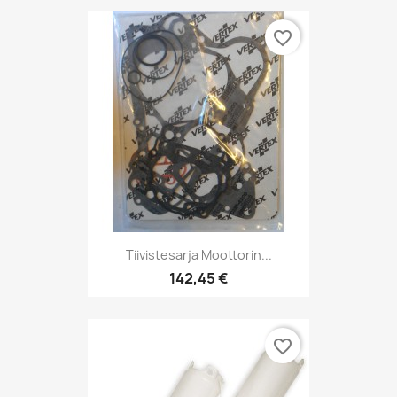
favorite_border
Tiivistesarja Moottorin...
142,45 €
favorite_border