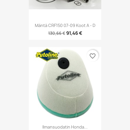
Mäntä CRF150 07-09 Koot A - D
91,46 €
130,66 €
favorite_border
Ilmansuodatin Honda...