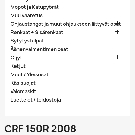
Mopot ja Katupyörät
Muu vaatetus

Ohjaustangot ja muut ohjaukseen liittyvät osat

Renkaat + Sisärenkaat
Sytytystulpat
Äänenvaimentimen osat

Öljyt
Ketjut
Muut / Yleisosat
Käsisuojat
Valomaskit
Luettelot / teidostoja
CRF 150R 2008