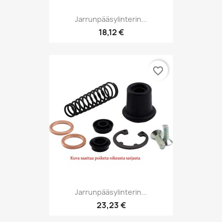
Jarrunpääsylinterin...
18,12 €
favorite_border
Jarrunpääsylinterin...
23,23 €