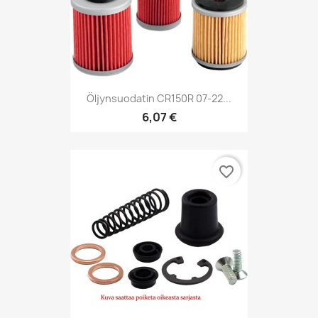
Öljynsuodatin CR150R 07-22...
6,07 €
favorite_border