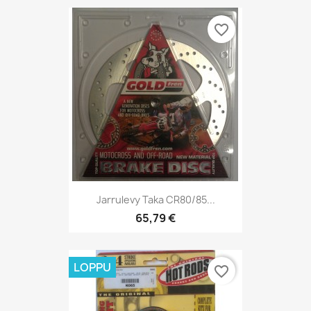
favorite_border
Jarrulevy Taka CR80/85...
65,79 €
LOPPU
favorite_border