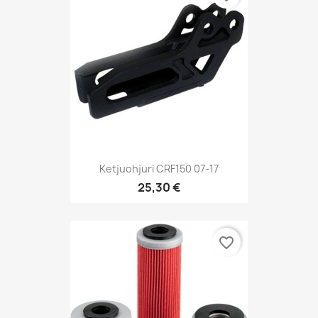
Ketjuohjuri CRF150 07-17
25,30 €
favorite_border