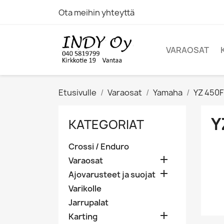
Ota meihin yhteyttä
VARAOSAT
Etusivulle
Varaosat
Yamaha
YZ 450F
Y
KATEGORIAT
Crossi / Enduro

Varaosat

Ajovarusteet ja suojat
Varikolle
Jarrupalat

Karting