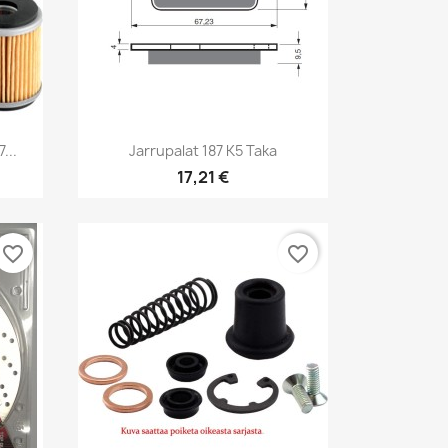
Pikakatselu

...
Jarrupalat 187 K5 Taka
17,21 €
favorite_border
favorite_border