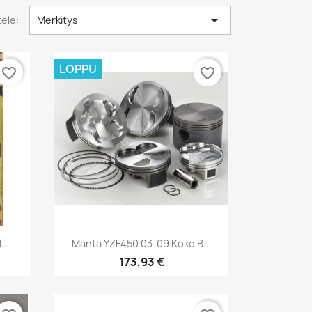

tele:
Merkitys
LOPPU
favorite_border
favorite_border
Pikakatselu

...
Mäntä YZF450 03-09 Koko B...
173,93 €