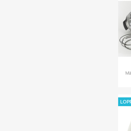
Mä
LOP