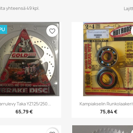
ita yhteensä 49 kpl.
Lajit
PU
favorite_border
Pikakatselu
Pikakatselu


arrulevy Taka YZ125/250...
Kampiakselin Runkolaakerit
65,79 €
75,84 €