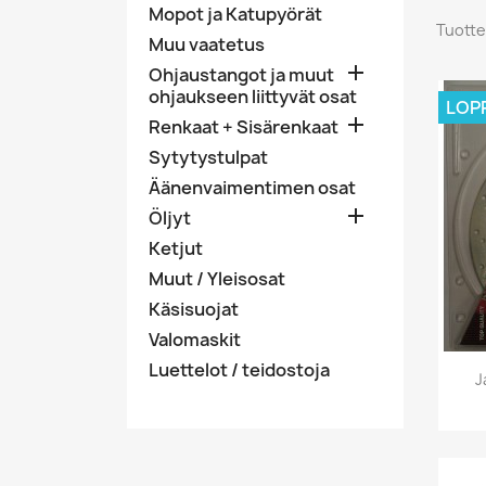
Mopot ja Katupyörät
Tuotte
Muu vaatetus

Ohjaustangot ja muut
ohjaukseen liittyvät osat
LOP

Renkaat + Sisärenkaat
Sytytystulpat
Äänenvaimentimen osat

Öljyt
Ketjut
Muut / Yleisosat
Käsisuojat
Valomaskit
Luettelot / teidostoja
J