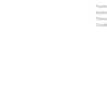
Toimit
Käytt
Tietoa
Turval