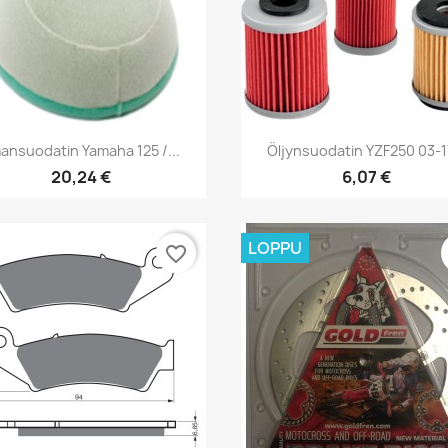
Pikakatselu
Pikakatselu


mansuodatin Yamaha 125 /...
Öljynsuodatin YZF250 03-17
20,24 €
6,07 €
LOPPU
favorite_border