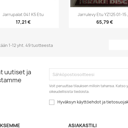
Pikakatselu
Pikakatselu


Jarrupalat 041 K5 Etu
Jarrulevy Etu YZ125 01-15 ,
17,21 €
65,79 €
ään 1-12 yht. 49 tuotteesta
 uutiset ja
istamme
Voit peruuttaa tilauksen milloin tahansa. Kats
oikeudellisista tiedoista.
Hyväksyn käyttöehdot ja tietosuoj
YKSEMME
ASIAKASTILI