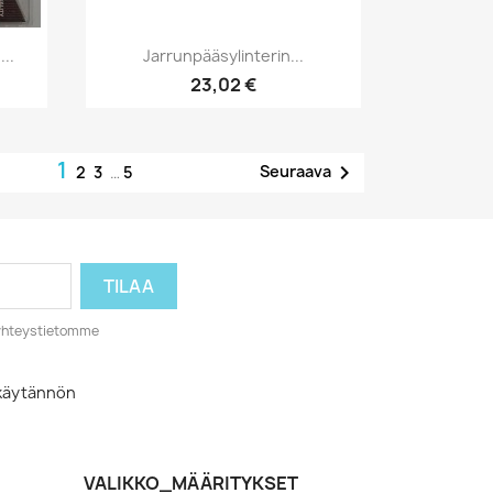
Pikakatselu

...
Jarrunpääsylinterin...
23,02 €
1

Seuraava
2
3
…
5
o yhteystietomme
akäytännön
VALIKKO_MÄÄRITYKSET