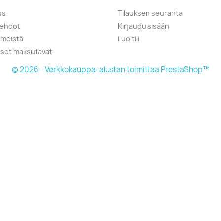
us
Tilauksen seuranta
öehdot
Kirjaudu sisään
 meistä
Luo tili
liset maksutavat
© 2026 - Verkkokauppa-alustan toimittaa PrestaShop™