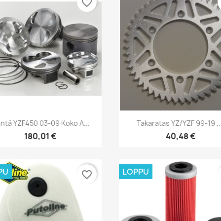
favorite_border
Pikakatselu
Pikakatselu


ntä YZF450 03-09 Koko A...
Takaratas YZ/YZF 99-19 ,.
180,01 €
40,48 €
PU
LOPPU
favorite_border