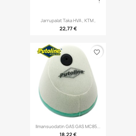
Jarrupalat Taka HVA , KTM ,
22,77 €
favorite_border
Ilmansuodatin GAS GAS MC85...
18,22 €