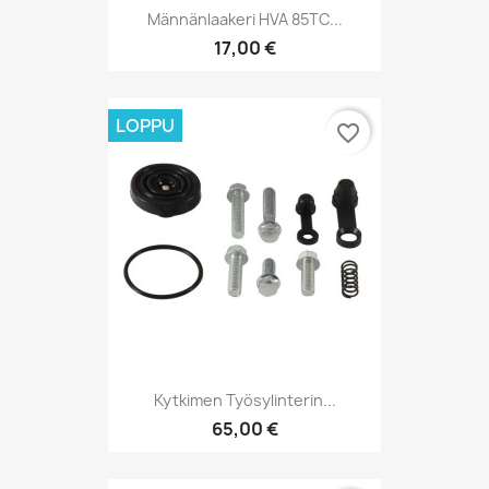
Männänlaakeri HVA 85TC...
17,00 €
LOPPU
favorite_border
Kytkimen Työsylinterin...
65,00 €