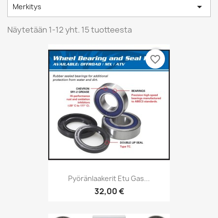

Merkitys
Näytetään 1-12 yht. 15 tuotteesta
favorite_border
Pyöränlaakerit Etu Gas...
32,00 €