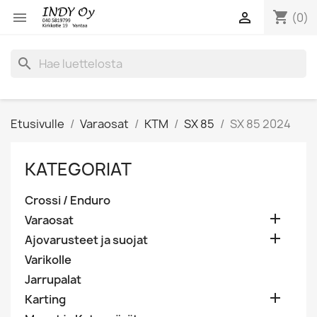
shopping_cart


(0)
search
Etusivulle
Varaosat
KTM
SX 85
SX 85 2024
KATEGORIAT
Crossi / Enduro

Varaosat

Ajovarusteet ja suojat
Varikolle
Jarrupalat

Karting