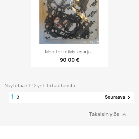
Moottorintiivistesarja...
90,00 €
Näytetään 1-12 yht. 15 tuotteesta
1

Seuraava
2
Takaisin ylös
