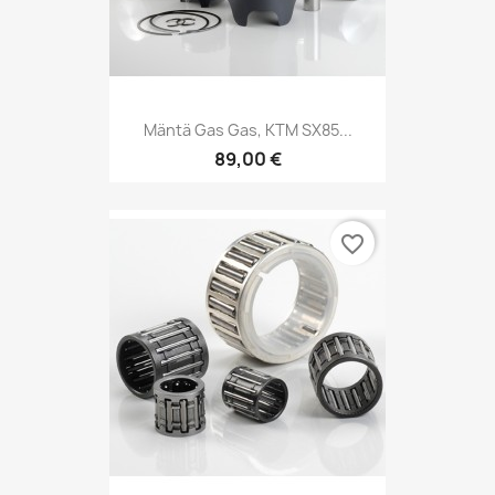
Mäntä Gas Gas, KTM SX85...
89,00 €
favorite_border