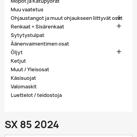
Mopot ja Katupyörät
Muu vaatetus

Ohjaustangot ja muut ohjaukseen liittyvät osat

Renkaat + Sisärenkaat
Sytytystulpat
Äänenvaimentimen osat

Öljyt
Ketjut
Muut / Yleisosat
Käsisuojat
Valomaskit
Luettelot / teidostoja
SX 85 2024