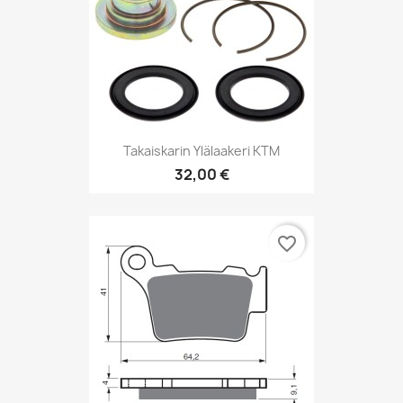
Takaiskarin Ylälaakeri KTM
32,00 €
favorite_border