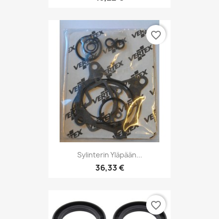
favorite_border
Sylinterin Yläpään...
36,33 €
favorite_border