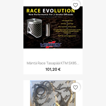
favorite_border
Mäntä Race Tasapää KTM SX85...
101,20 €
favorite_border