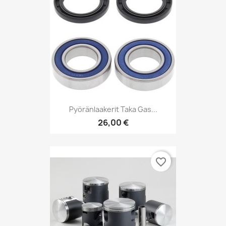
Pyöränlaakerit Taka Gas...
26,00 €
favorite_border