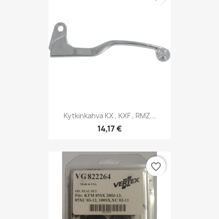
Kytkinkahva KX , KXF , RMZ...
14,17 €
favorite_border