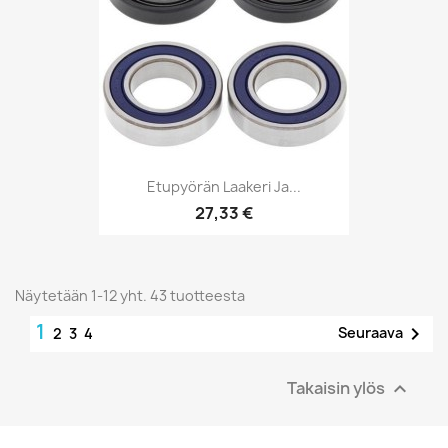
Etupyörän Laakeri Ja...
27,33 €
Näytetään 1-12 yht. 43 tuotteesta
1

Seuraava
2
3
4
Takaisin ylös
