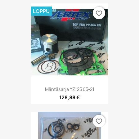
LOPPU
favorite_border
Mäntäsarja YZ125 05-21
128,88 €
favorite_border