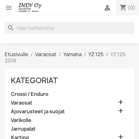
shopping_cart


(0)
search
Etusivulle
Varaosat
Yamaha
YZ 125
YZ 125
2018
KATEGORIAT
Crossi / Enduro

Varaosat

Ajovarusteet ja suojat
Varikolle
Jarrupalat

Karting