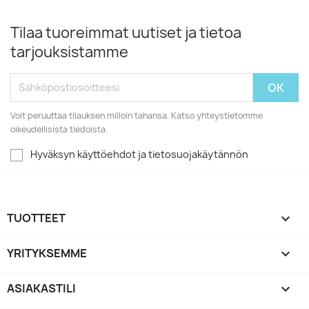
Tilaa tuoreimmat uutiset ja tietoa
tarjouksistamme
Voit peruuttaa tilauksen milloin tahansa. Katso yhteystietomme
oikeudellisista tiedoista.
Hyväksyn käyttöehdot ja tietosuojakäytännön
TUOTTEET

YRITYKSEMME

ASIAKASTILI
