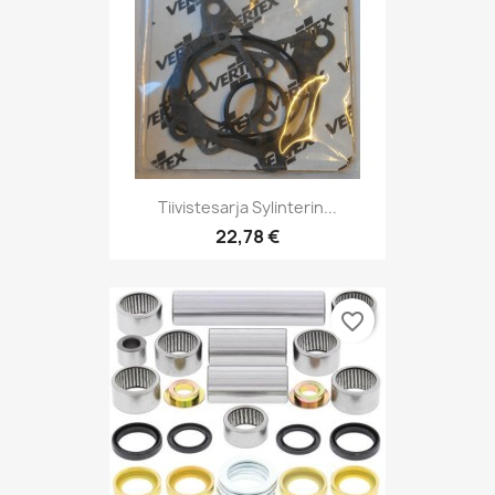
Tiivistesarja Sylinterin...
22,78 €
favorite_border