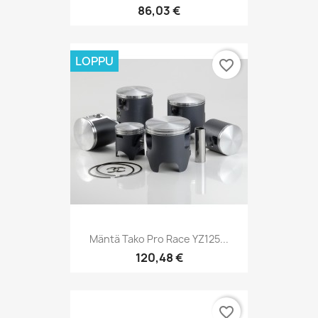
86,03 €
LOPPU
favorite_border
Mäntä Tako Pro Race YZ125...
120,48 €
favorite_border