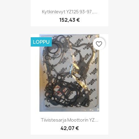
Kytkinlevyt YZ125 93-97 ,...
152,43 €
LOPPU
favorite_border
Tiivistesarja Moottorin YZ...
42,07 €