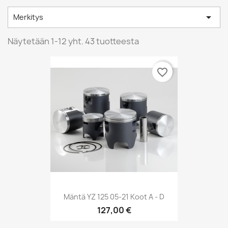

Merkitys
Näytetään 1-12 yht. 43 tuotteesta
favorite_border
Mäntä YZ 125 05-21 Koot A - D
127,00 €