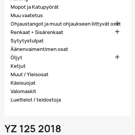
Mopot ja Katupyörät
Muu vaatetus

Ohjaustangot ja muut ohjaukseen liittyvät osat

Renkaat + Sisärenkaat
Sytytystulpat
Äänenvaimentimen osat

Öljyt
Ketjut
Muut / Yleisosat
Käsisuojat
Valomaskit
Luettelot / teidostoja
YZ 125 2018