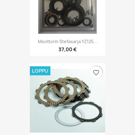
Moottorin Stefasarja YZ125...
37,00 €
LOPPU
favorite_border