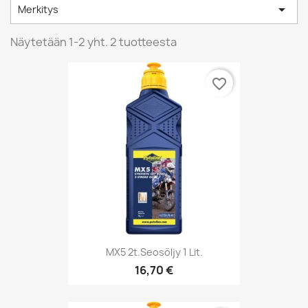

Merkitys
Näytetään 1-2 yht. 2 tuotteesta
favorite_border
MX5 2t.seosöljy 1 Lit.
16,70 €