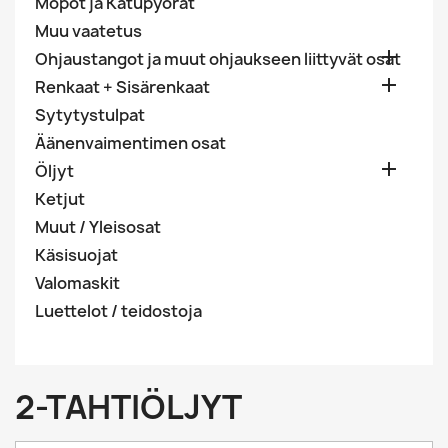
Mopot ja Katupyörät
Muu vaatetus

Ohjaustangot ja muut ohjaukseen liittyvät osat

Renkaat + Sisärenkaat
Sytytystulpat
Äänenvaimentimen osat

Öljyt
Ketjut
Muut / Yleisosat
Käsisuojat
Valomaskit
Luettelot / teidostoja
2-TAHTIÖLJYT