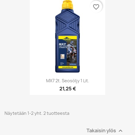
favorite_border
MX7 2t. Seosöljy 1 Lit.
21,25 €
Näytetään 1-2 yht. 2 tuotteesta
Takaisin ylös
