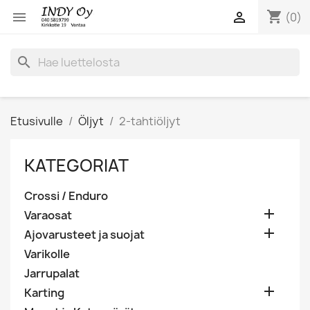
shopping_cart


(0)
search
Etusivulle
Öljyt
2-tahtiöljyt
KATEGORIAT
Crossi / Enduro

Varaosat

Ajovarusteet ja suojat
Varikolle
Jarrupalat

Karting