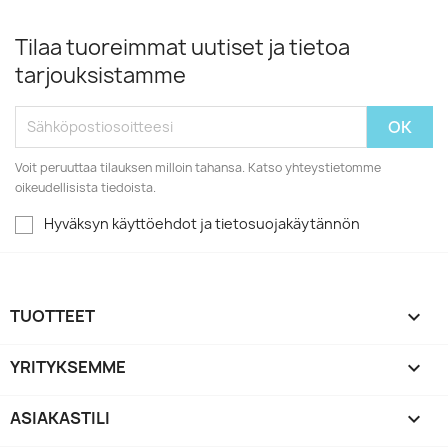
Tilaa tuoreimmat uutiset ja tietoa
tarjouksistamme
Voit peruuttaa tilauksen milloin tahansa. Katso yhteystietomme
oikeudellisista tiedoista.
Hyväksyn käyttöehdot ja tietosuojakäytännön
TUOTTEET

YRITYKSEMME

ASIAKASTILI
