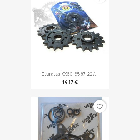
Eturatas KX60-65 87-22 /...
14,17 €
favorite_border