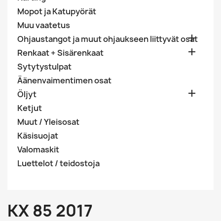
Mopot ja Katupyörät
Muu vaatetus

Ohjaustangot ja muut ohjaukseen liittyvät osat

Renkaat + Sisärenkaat
Sytytystulpat
Äänenvaimentimen osat

Öljyt
Ketjut
Muut / Yleisosat
Käsisuojat
Valomaskit
Luettelot / teidostoja
KX 85 2017