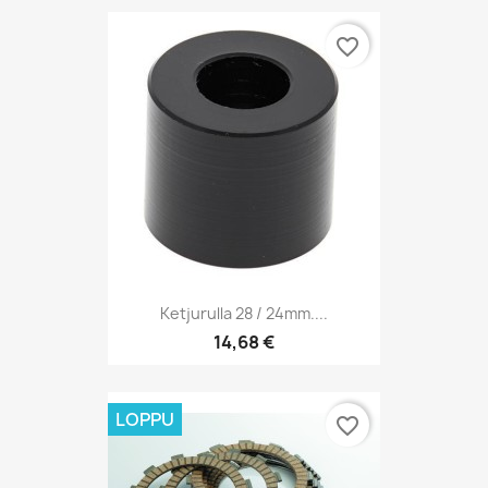
favorite_border
Ketjurulla 28 / 24mm....
14,68 €
LOPPU
favorite_border