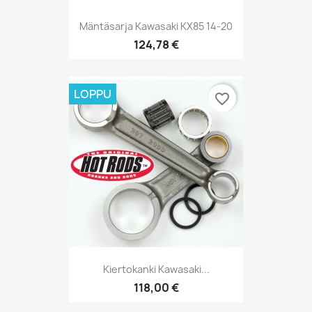
Mäntäsarja Kawasaki KX85 14-20
124,78 €
LOPPU
favorite_border
Kiertokanki Kawasaki...
118,00 €