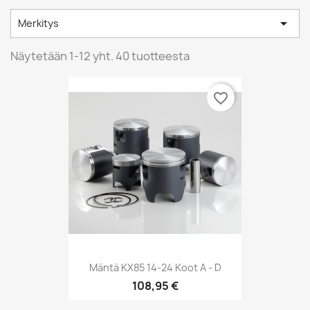

Merkitys
Näytetään 1-12 yht. 40 tuotteesta
favorite_border
Mäntä KX85 14-24 Koot A - D
108,95 €