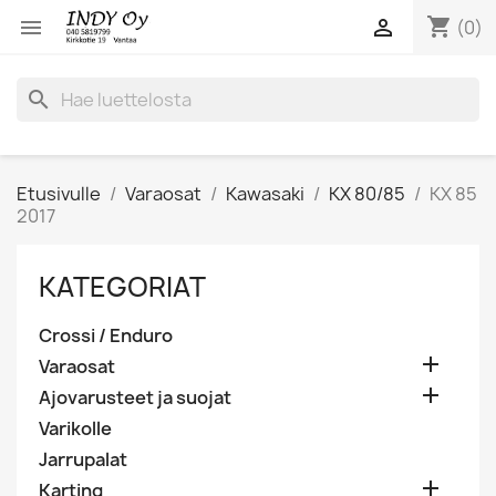
shopping_cart


(0)
search
Etusivulle
Varaosat
Kawasaki
KX 80/85
KX 85
2017
KATEGORIAT
Crossi / Enduro

Varaosat

Ajovarusteet ja suojat
Varikolle
Jarrupalat

Karting