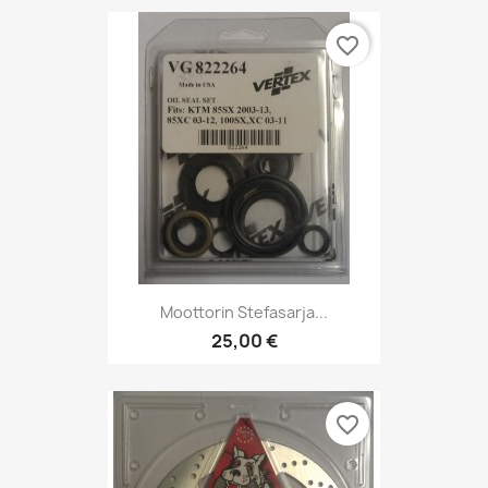
favorite_border
Moottorin Stefasarja...
25,00 €
favorite_border