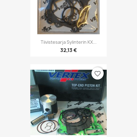
Tiivistesarja Sylinterin KX...
32,13 €
favorite_border