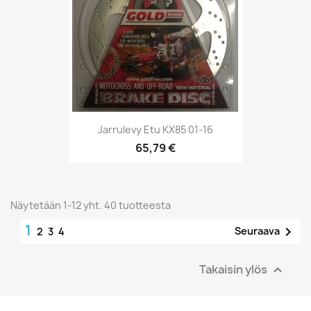
Jarrulevy Etu KX85 01-16
65,79 €
Näytetään 1-12 yht. 40 tuotteesta
1

Seuraava
2
3
4
Takaisin ylös
