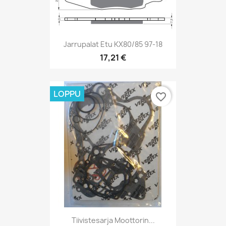
Jarrupalat Etu KX80/85 97-18
17,21 €
LOPPU
favorite_border
Tiivistesarja Moottorin...