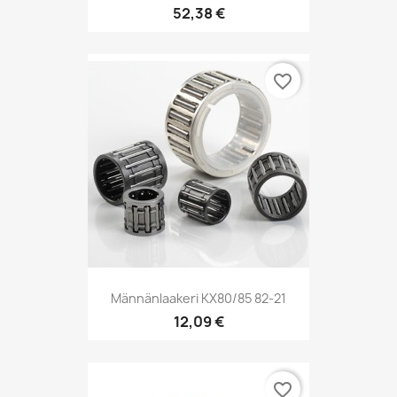
52,38 €
favorite_border
Männänlaakeri KX80/85 82-21
12,09 €
favorite_border