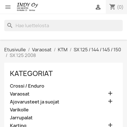
shopping_cart


(0)
search
Etusivulle
Varaosat
KTM
SX 125 / 144 / 145 / 150
SX 125 2008
KATEGORIAT
Crossi / Enduro

Varaosat

Ajovarusteet ja suojat
Varikolle
Jarrupalat

Karting