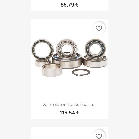
65,79 €
favorite_border
Vaihteiston Laakerisarja...
116,54 €
favorite_border