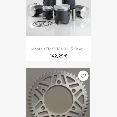
Mäntä KTM SX144 01-15 Koko...
142,29 €
favorite_border