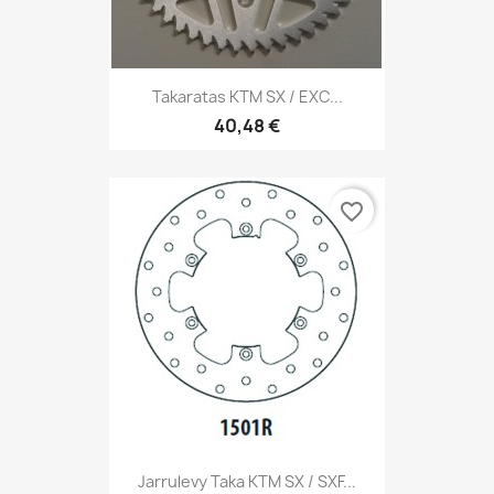
Takaratas KTM SX / EXC...
40,48 €
favorite_border
Jarrulevy Taka KTM SX / SXF...