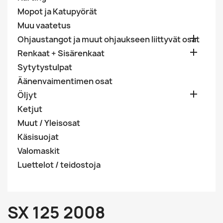
Mopot ja Katupyörät
Muu vaatetus

Ohjaustangot ja muut ohjaukseen liittyvät osat

Renkaat + Sisärenkaat
Sytytystulpat
Äänenvaimentimen osat

Öljyt
Ketjut
Muut / Yleisosat
Käsisuojat
Valomaskit
Luettelot / teidostoja
SX 125 2008