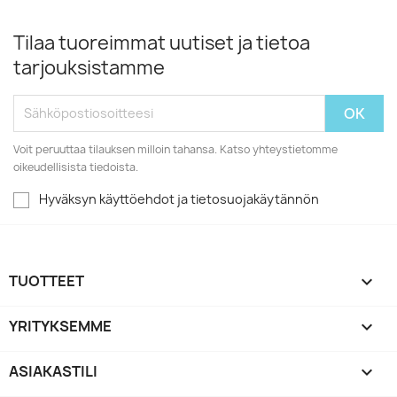
Tilaa tuoreimmat uutiset ja tietoa
tarjouksistamme
Voit peruuttaa tilauksen milloin tahansa. Katso yhteystietomme
oikeudellisista tiedoista.
Hyväksyn käyttöehdot ja tietosuojakäytännön
TUOTTEET

YRITYKSEMME

ASIAKASTILI
