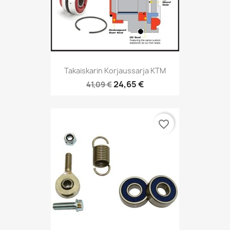
Takaiskarin Korjaussarja KTM
24,65 €
41,09 €
favorite_border