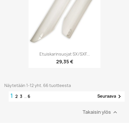
Etuiskarinsuojat SX/SXF...
29,35 €
Näytetään 1-12 yht. 66 tuotteesta
1

Seuraava
2
3
…
6
Takaisin ylös
