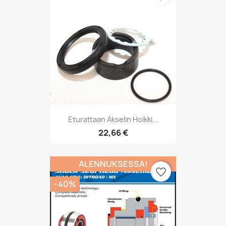
Eturattaan Akselin Holkki...
22,66 €
ALENNUKSESSA!
favorite_border
−40%