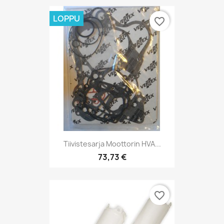
LOPPU
favorite_border
Tiivistesarja Moottorin HVA...
73,73 €
favorite_border