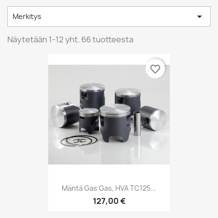

Merkitys
Näytetään 1-12 yht. 66 tuotteesta
favorite_border
Mäntä Gas Gas, HVA TC125...
127,00 €