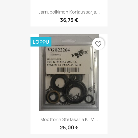
Jarrupolkimen Korjaussarja...
36,73 €
LOPPU
favorite_border
Moottorin Stefasarja KTM...
25,00 €