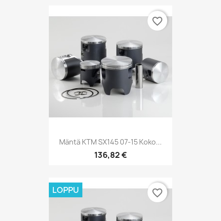
favorite_border
Mäntä KTM SX145 07-15 Koko...
136,82 €
LOPPU
favorite_border