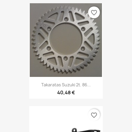
favorite_border
Takaratas Suzuki 2t. 86...
40,48 €
favorite_border