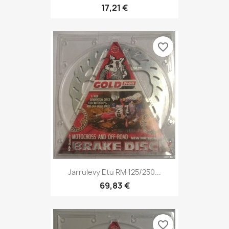
17,21 €
favorite_border
Jarrulevy Etu RM 125/250...
69,83 €
favorite_border