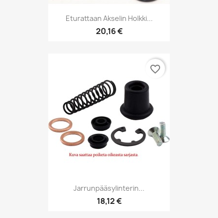
Eturattaan Akselin Holkki...
20,16 €
favorite_border
Jarrunpääsylinterin...
18,12 €