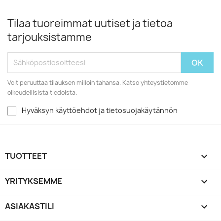
Tilaa tuoreimmat uutiset ja tietoa
tarjouksistamme
Voit peruuttaa tilauksen milloin tahansa. Katso yhteystietomme
oikeudellisista tiedoista.
Hyväksyn käyttöehdot ja tietosuojakäytännön
TUOTTEET

YRITYKSEMME

ASIAKASTILI
