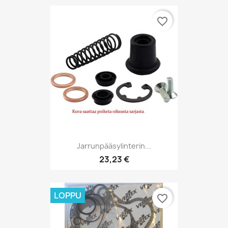
favorite_border
Jarrunpääsylinterin...
23,23 €
LOPPU
favorite_border