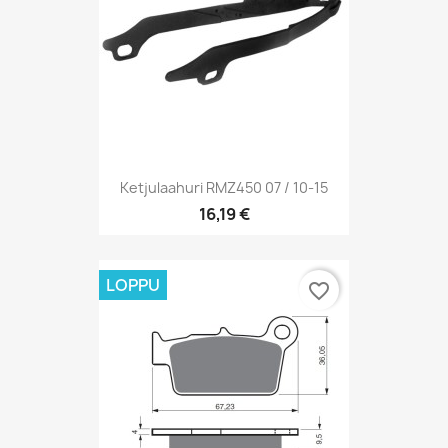
Ketjulaahuri RMZ450 07 / 10-15
16,19 €
LOPPU
favorite_border