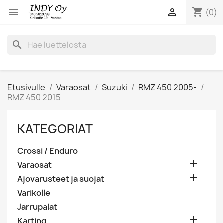
shopping_cart


(0)
search
Etusivulle
Varaosat
Suzuki
RMZ 450 2005-
RMZ 450 2015
KATEGORIAT
Crossi / Enduro

Varaosat

Ajovarusteet ja suojat
Varikolle
Jarrupalat

Karting