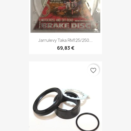
Jarrulevy Taka RM125/250...
69,83 €
favorite_border