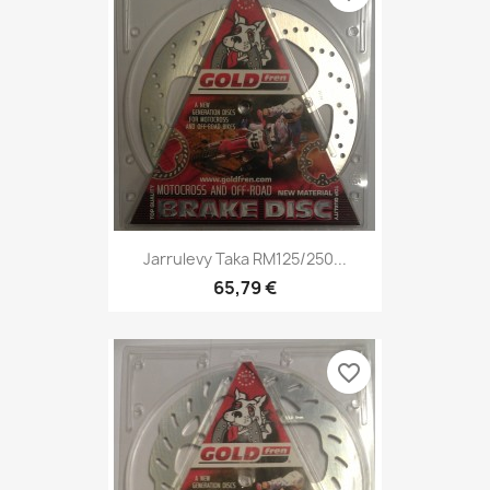
Jarrulevy Taka RM125/250...
65,79 €
favorite_border