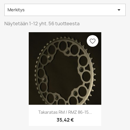

Merkitys
Näytetään 1-12 yht. 56 tuotteesta
favorite_border
Takaratas RM / RMZ 86-15...
35,42 €