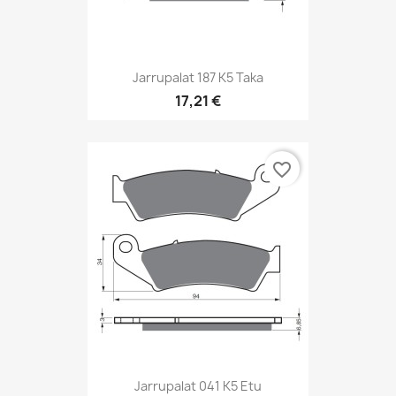
Jarrupalat 187 K5 Taka
17,21 €
favorite_border
Jarrupalat 041 K5 Etu