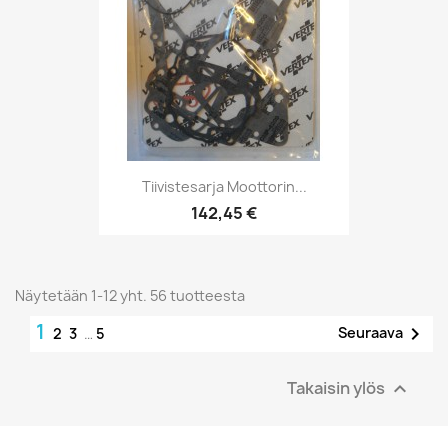
Tiivistesarja Moottorin...
142,45 €
Näytetään 1-12 yht. 56 tuotteesta
1

Seuraava
2
3
…
5
Takaisin ylös
