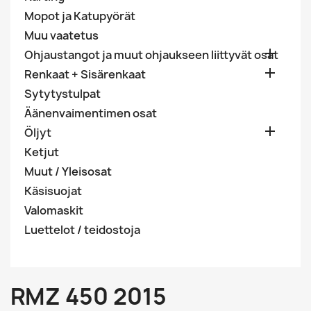
Mopot ja Katupyörät
Muu vaatetus

Ohjaustangot ja muut ohjaukseen liittyvät osat

Renkaat + Sisärenkaat
Sytytystulpat
Äänenvaimentimen osat

Öljyt
Ketjut
Muut / Yleisosat
Käsisuojat
Valomaskit
Luettelot / teidostoja
RMZ 450 2015