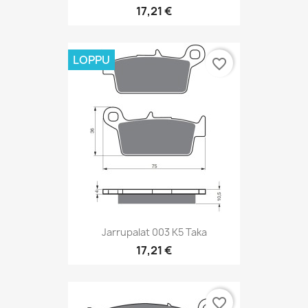
17,21 €
LOPPU
favorite_border
Jarrupalat 003 K5 Taka
17,21 €
favorite_border