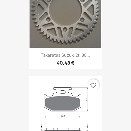
Takaratas Suzuki 2t. 86...
40,48 €
favorite_border