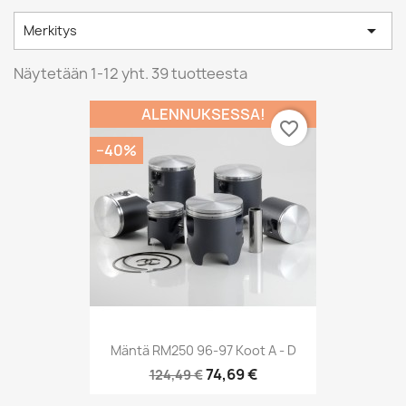

Merkitys
Näytetään 1-12 yht. 39 tuotteesta
ALENNUKSESSA!
favorite_border
−40%
Mäntä RM250 96-97 Koot A - D
74,69 €
124,49 €