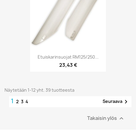
Etuiskarinsuojat RM125/250...
23,43 €
Näytetään 1-12 yht. 39 tuotteesta
1

Seuraava
2
3
4
Takaisin ylös
