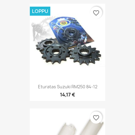
LOPPU
favorite_border
Eturatas Suzuki RM250 84-12
14,17 €
favorite_border