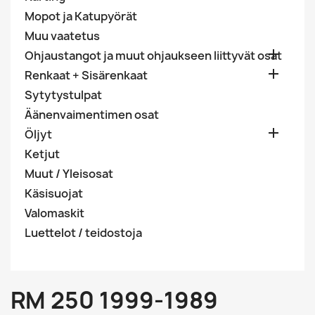
Mopot ja Katupyörät
Muu vaatetus

Ohjaustangot ja muut ohjaukseen liittyvät osat

Renkaat + Sisärenkaat
Sytytystulpat
Äänenvaimentimen osat

Öljyt
Ketjut
Muut / Yleisosat
Käsisuojat
Valomaskit
Luettelot / teidostoja
RM 250 1999-1989