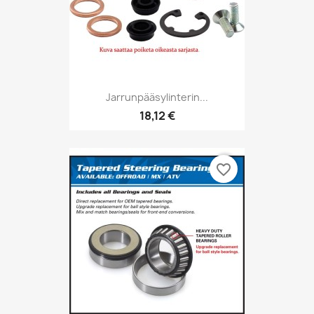
Jarrunpääsylinterin...
18,12 €
favorite_border