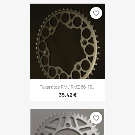
favorite_border
Takaratas RM / RMZ 86-15...
35,42 €
favorite_border