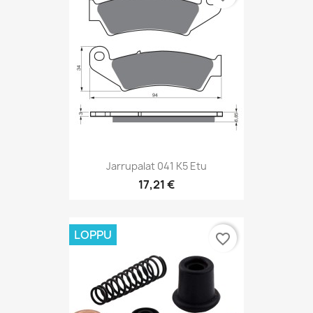
Jarrupalat 041 K5 Etu
17,21 €
LOPPU
favorite_border