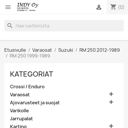
shopping_cart


(0)
search
Etusivulle
Varaosat
Suzuki
RM 250 2012-1989
RM 250 1999-1989
KATEGORIAT
Crossi / Enduro

Varaosat

Ajovarusteet ja suojat
Varikolle
Jarrupalat

Karting