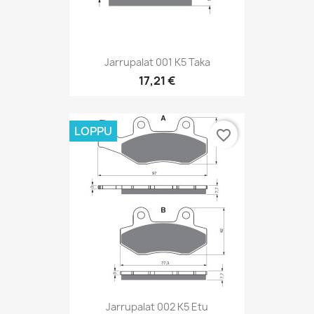
Jarrupalat 001 K5 Taka
17,21 €
LOPPU
favorite_border
Jarrupalat 002 K5 Etu