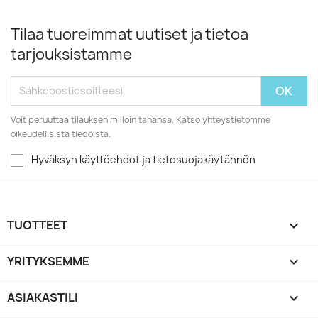
Tilaa tuoreimmat uutiset ja tietoa
tarjouksistamme
Voit peruuttaa tilauksen milloin tahansa. Katso yhteystietomme
oikeudellisista tiedoista.
Hyväksyn käyttöehdot ja tietosuojakäytännön
TUOTTEET

YRITYKSEMME

ASIAKASTILI
