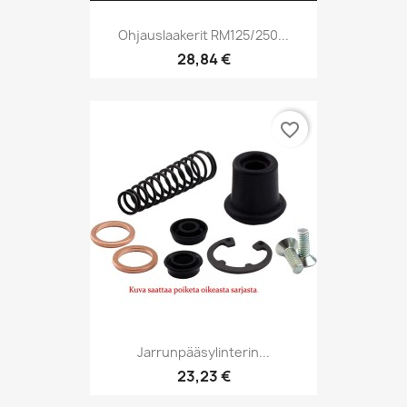
Ohjauslaakerit RM125/250...
28,84 €
favorite_border
Jarrunpääsylinterin...
23,23 €