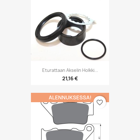
Eturattaan Akselin Holkki...
21,16 €
ALENNUKSESSA!
favorite_border