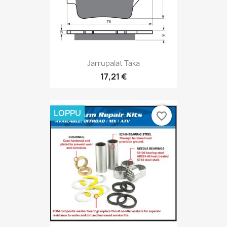
Jarrupalat Taka
17,21 €
LOPPU
favorite_border