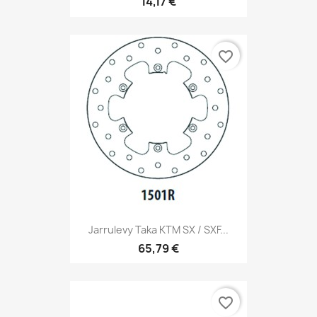
14,17 €
favorite_border
Jarrulevy Taka KTM SX / SXF...
65,79 €
favorite_border