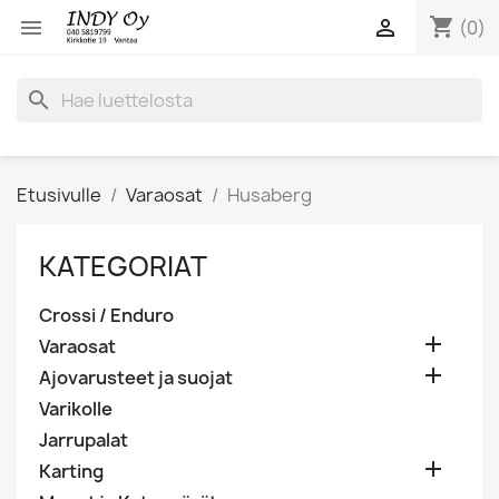
shopping_cart


(0)
search
Etusivulle
Varaosat
Husaberg
KATEGORIAT
Crossi / Enduro

Varaosat

Ajovarusteet ja suojat
Varikolle
Jarrupalat

Karting