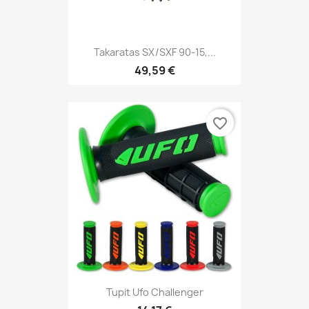
Takaratas SX/SXF 90-15,...
49,59 €
favorite_border
Tupit Ufo Challenger