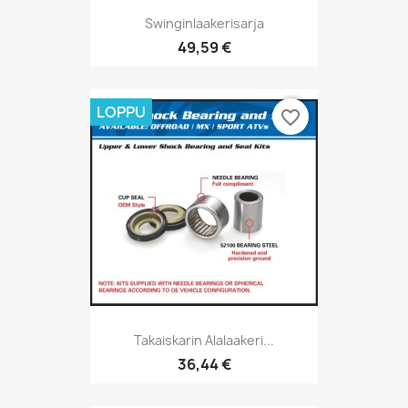
Swinginlaakerisarja
49,59 €
LOPPU
favorite_border
Takaiskarin Alalaakeri...
36,44 €