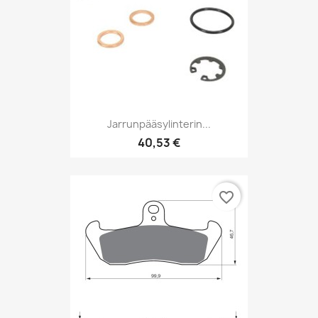
Jarrunpääsylinterin...
40,53 €
favorite_border