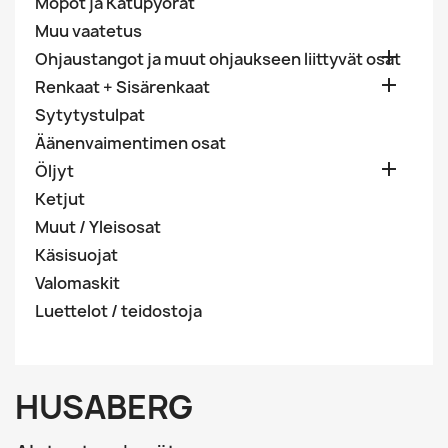
Mopot ja Katupyörät
Muu vaatetus

Ohjaustangot ja muut ohjaukseen liittyvät osat

Renkaat + Sisärenkaat
Sytytystulpat
Äänenvaimentimen osat

Öljyt
Ketjut
Muut / Yleisosat
Käsisuojat
Valomaskit
Luettelot / teidostoja
HUSABERG