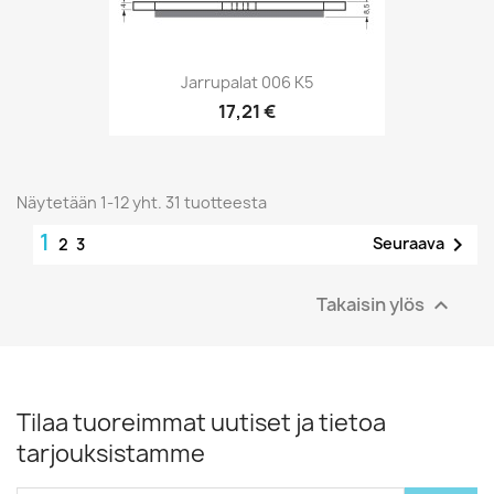
Jarrupalat 006 K5
17,21 €
Näytetään 1-12 yht. 31 tuotteesta
1

Seuraava
2
3
Takaisin ylös

Tilaa tuoreimmat uutiset ja tietoa
tarjouksistamme