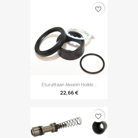
favorite_border
Eturattaan Akselin Holkki...
22,66 €
favorite_border