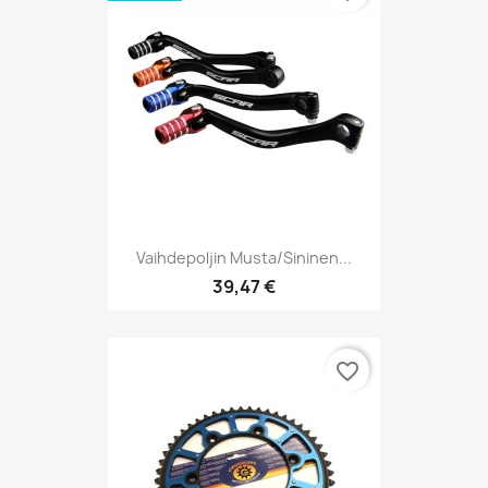
Vaihdepoljin Musta/sininen...
39,47 €
favorite_border