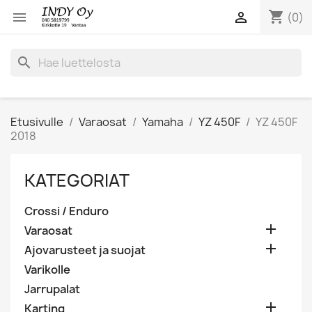
shopping_cart


(0)
search
Etusivulle
Varaosat
Yamaha
YZ 450F
YZ 450F
2018
KATEGORIAT
Crossi / Enduro

Varaosat

Ajovarusteet ja suojat
Varikolle
Jarrupalat

Karting