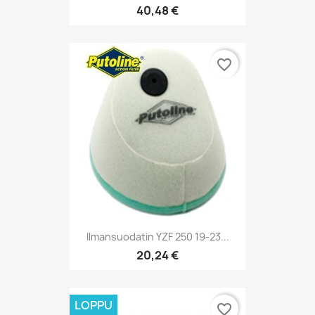
40,48 €
favorite_border
Ilmansuodatin YZF 250 19-23...
20,24 €
LOPPU
favorite_border