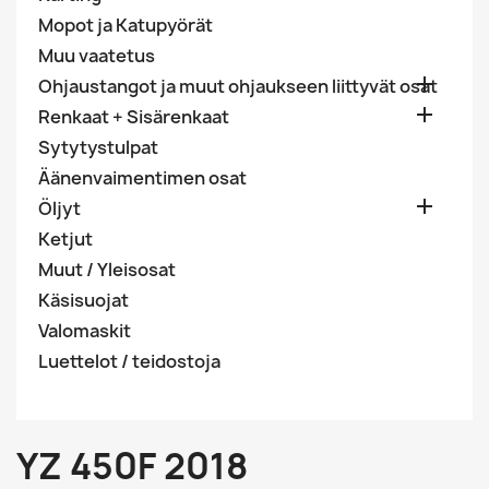
Mopot ja Katupyörät
Muu vaatetus

Ohjaustangot ja muut ohjaukseen liittyvät osat

Renkaat + Sisärenkaat
Sytytystulpat
Äänenvaimentimen osat

Öljyt
Ketjut
Muut / Yleisosat
Käsisuojat
Valomaskit
Luettelot / teidostoja
YZ 450F 2018