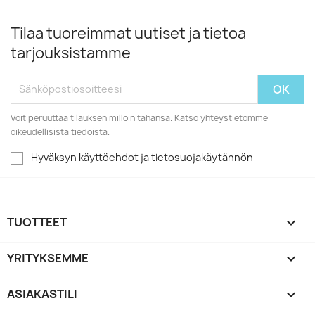
Tilaa tuoreimmat uutiset ja tietoa
tarjouksistamme
Voit peruuttaa tilauksen milloin tahansa. Katso yhteystietomme
oikeudellisista tiedoista.
Hyväksyn käyttöehdot ja tietosuojakäytännön
TUOTTEET

YRITYKSEMME

ASIAKASTILI
