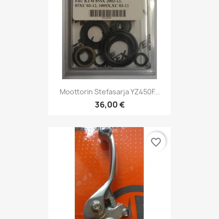
Moottorin Stefasarja YZ450F...
36,00 €
favorite_border