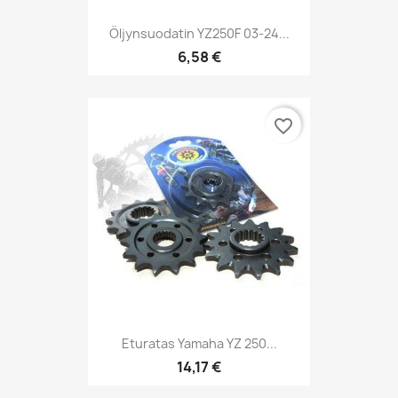
Öljynsuodatin YZ250F 03-24...
6,58 €
favorite_border
Eturatas Yamaha YZ 250...
14,17 €