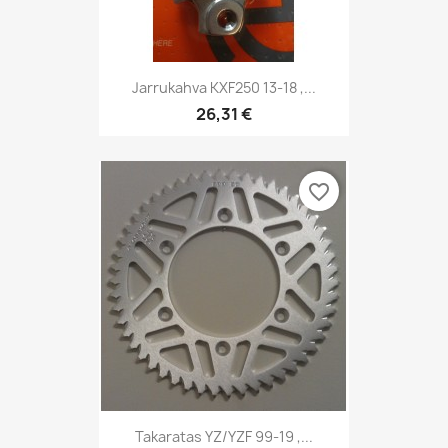
Jarrukahva KXF250 13-18 ,...
26,31 €
favorite_border
Takaratas YZ/YZF 99-19 ,...