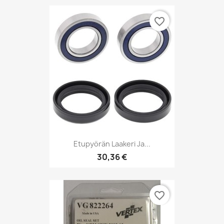
favorite_border
Etupyörän Laakeri Ja...
30,36 €
favorite_border