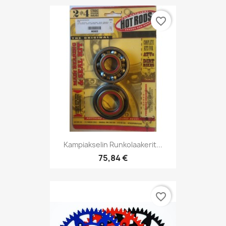
favorite_border
Kampiakselin Runkolaakerit...
75,84 €
favorite_border