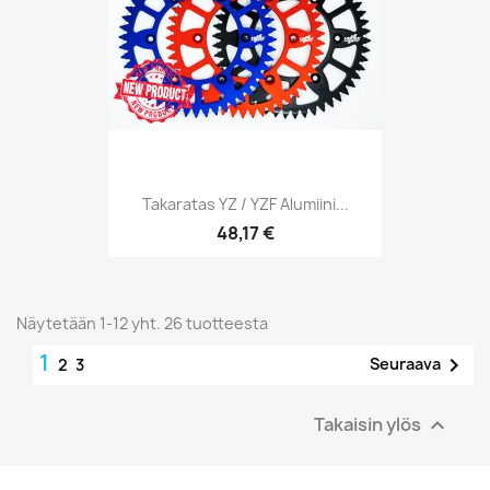
Takaratas YZ / YZF Alumiini...
48,17 €
Näytetään 1-12 yht. 26 tuotteesta
1

Seuraava
2
3
Takaisin ylös
