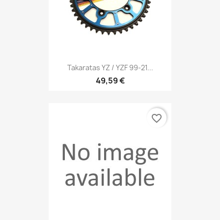
Takaratas YZ / YZF 99-21...
49,59 €
favorite_border