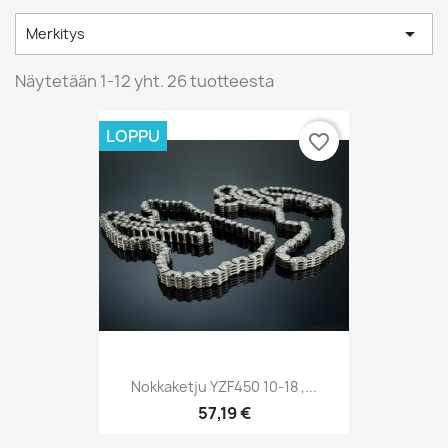

Merkitys
Näytetään 1-12 yht. 26 tuotteesta
LOPPU
favorite_border
Nokkaketju YZF450 10-18 ,...
57,19 €