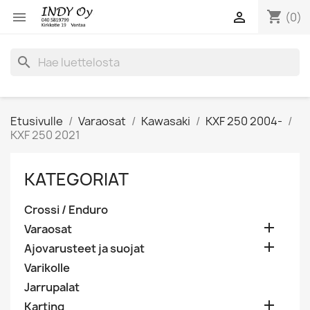
shopping_cart


(0)
search
Etusivulle
Varaosat
Kawasaki
KXF 250 2004-
KXF 250 2021
KATEGORIAT
Crossi / Enduro

Varaosat

Ajovarusteet ja suojat
Varikolle
Jarrupalat

Karting