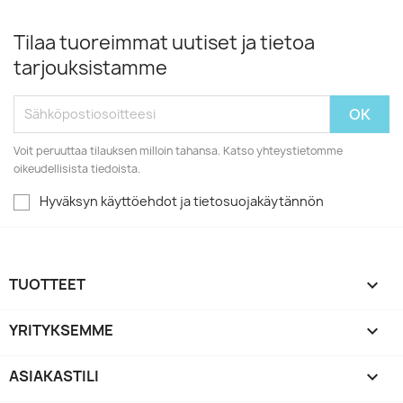
Tilaa tuoreimmat uutiset ja tietoa
tarjouksistamme
Voit peruuttaa tilauksen milloin tahansa. Katso yhteystietomme
oikeudellisista tiedoista.
Hyväksyn käyttöehdot ja tietosuojakäytännön
TUOTTEET

YRITYKSEMME

ASIAKASTILI
