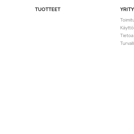
TUOTTEET
YRIT
Toimit
Käytt
Tietoa
Turval