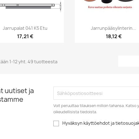
Pikakatselu
Pikakatselu


Jarrupalat 041 K5 Etu
Jarrunpääsylinterin...
17,21 €
18,12 €
ään 1-12 yht. 49 tuotteesta
 uutiset ja
istamme
Voit peruuttaa tilauksen milloin tahansa. Kats
oikeudellisista tiedoista.
Hyväksyn käyttöehdot ja tietosuoj