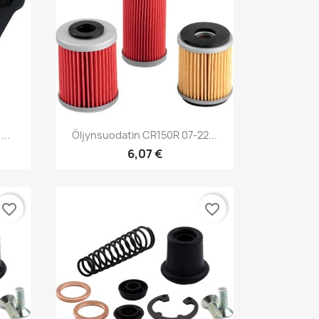
Pikakatselu

...
Öljynsuodatin CR150R 07-22...
6,07 €
favorite_border
favorite_border