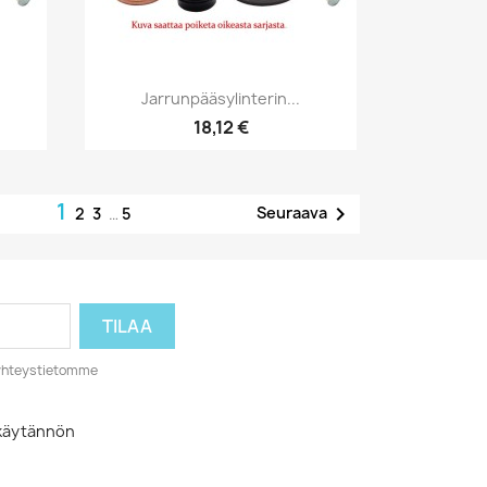
Pikakatselu

Jarrunpääsylinterin...
18,12 €
1

Seuraava
2
3
…
5
o yhteystietomme
akäytännön