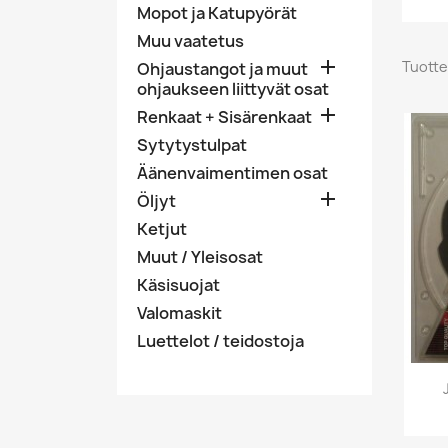
Mopot ja Katupyörät
Muu vaatetus

Tuotte
Ohjaustangot ja muut
ohjaukseen liittyvät osat

Renkaat + Sisärenkaat
Sytytystulpat
Äänenvaimentimen osat

Öljyt
Ketjut
Muut / Yleisosat
Käsisuojat
Valomaskit
Luettelot / teidostoja