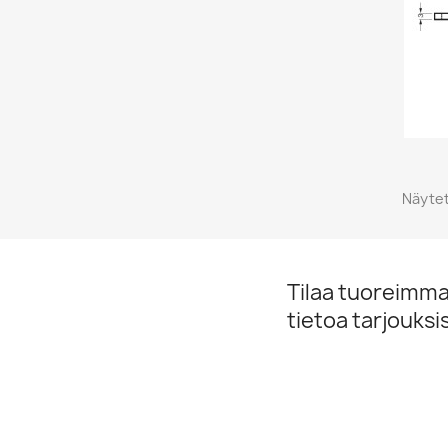
Näytet
Tilaa tuoreimmat
tietoa tarjouks