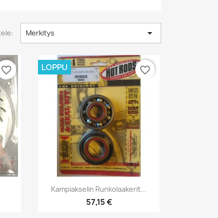

tele:
Merkitys
LOPPU
favorite_border
favorite_border
Pikakatselu

.
Kampiakselin Runkolaakerit...
57,15 €