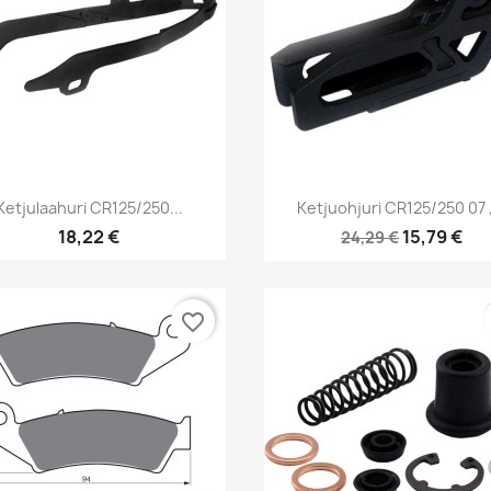
Pikakatselu
Pikakatselu


Ketjulaahuri CR125/250...
Ketjuohjuri CR125/250 07 ,
18,22 €
15,79 €
24,29 €
favorite_border