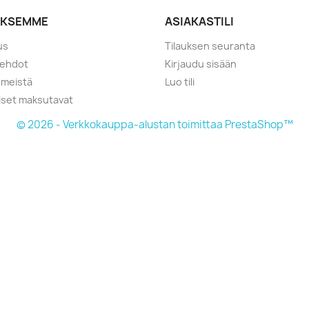
YKSEMME
ASIAKASTILI
us
Tilauksen seuranta
öehdot
Kirjaudu sisään
 meistä
Luo tili
liset maksutavat
© 2026 - Verkkokauppa-alustan toimittaa PrestaShop™