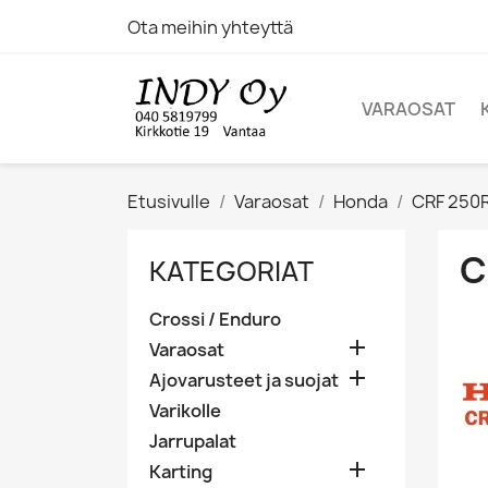
Ota meihin yhteyttä
VARAOSAT
Etusivulle
Varaosat
Honda
CRF 250
C
KATEGORIAT
Crossi / Enduro

Varaosat

Ajovarusteet ja suojat
Varikolle
Jarrupalat

Karting