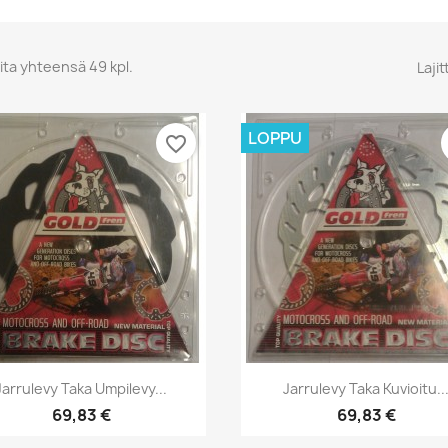
ita yhteensä 49 kpl.
Lajit
LOPPU
favorite_border
Pikakatselu
Pikakatselu


Jarrulevy Taka Umpilevy...
Jarrulevy Taka Kuvioitu..
69,83 €
69,83 €