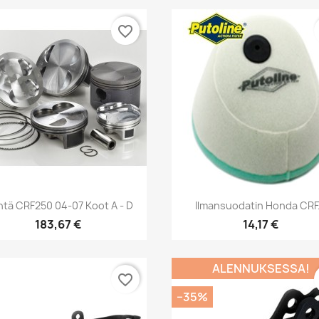
favorite_border
Pikakatselu
Pikakatselu


tä CRF250 04-07 Koot A - D
Ilmansuodatin Honda CRF.
183,67 €
14,17 €
ALENNUKSESSA!
favorite_border
−35%