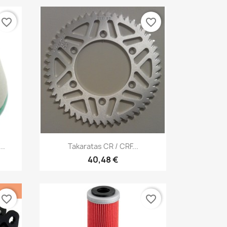
favorite_border
favorite_border
Pikakatselu

..
Takaratas CR / CRF...
40,48 €
favorite_border
favorite_border