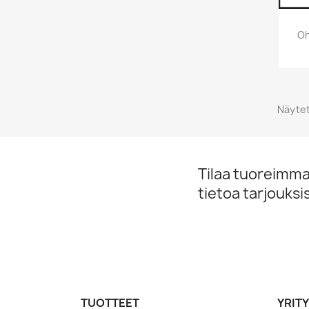
Oh
Näytet
Tilaa tuoreimmat
tietoa tarjouks
TUOTTEET
YRIT