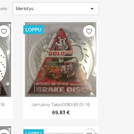

tele:
Merkitys
LOPPU
favorite_border
favorite_border
Pikakatselu

-16
Jarrulevy Taka KX80/85 01-16
69,83 €
LOPPU