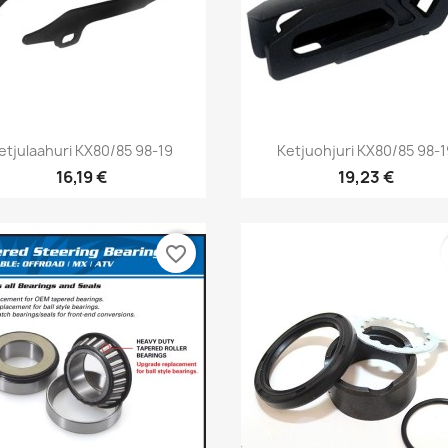
Pikakatselu
Pikakatselu


etjulaahuri KX80/85 98-19
Ketjuohjuri KX80/85 98-
16,19 €
19,23 €
favorite_border