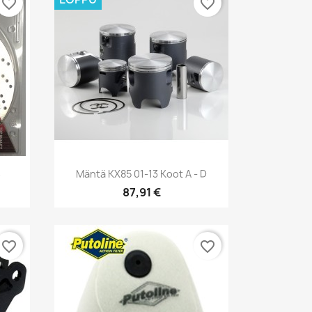
favorite_border
favorite_border
Pikakatselu

6
Mäntä KX85 01-13 Koot A - D
87,91 €
favorite_border
favorite_border