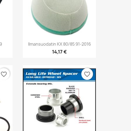
Pikakatselu

19
Ilmansuodatin KX 80/85 91-2016
14,17 €
favorite_border
favorite_border