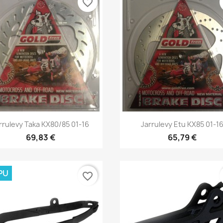
favorite_border
Pikakatselu
Pikakatselu


rrulevy Taka KX80/85 01-16
Jarrulevy Etu KX85 01-1
69,83 €
65,79 €
PU
favorite_border