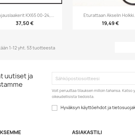
Pikakatselu
Pikakatselu


jauslaakerit KX65 00-24,...
Eturattaan Akselin Holkki.
37,50 €
19,49 €
ään 1-12 yht. 53 tuotteesta
 uutiset ja
istamme
Voit peruuttaa tilauksen milloin tahansa. Kats
oikeudellisista tiedoista.
Hyväksyn käyttöehdot ja tietosuoj
YKSEMME
ASIAKASTILI