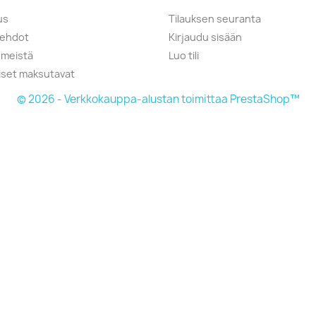
us
Tilauksen seuranta
öehdot
Kirjaudu sisään
 meistä
Luo tili
liset maksutavat
© 2026 - Verkkokauppa-alustan toimittaa PrestaShop™