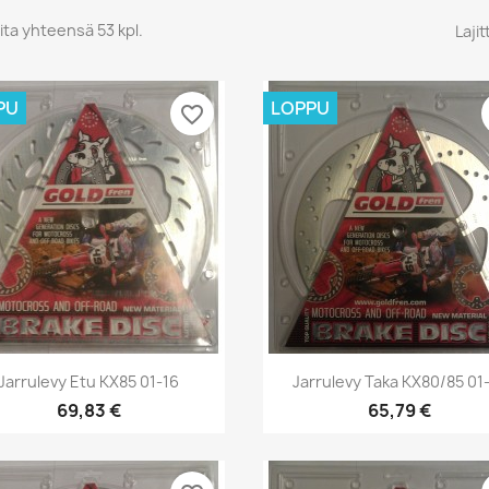
ita yhteensä 53 kpl.
Lajit
PU
LOPPU
favorite_border
Pikakatselu
Pikakatselu


Jarrulevy Etu KX85 01-16
Jarrulevy Taka KX80/85 01
69,83 €
65,79 €