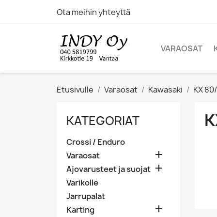
Ota meihin yhteyttä
VARAOSAT
Etusivulle
Varaosat
Kawasaki
KX 80
K
KATEGORIAT
Crossi / Enduro

Varaosat

Ajovarusteet ja suojat
Varikolle
Jarrupalat

Karting