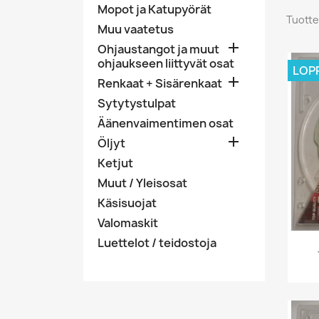
Mopot ja Katupyörät
Tuotte
Muu vaatetus

Ohjaustangot ja muut
ohjaukseen liittyvät osat
LOP

Renkaat + Sisärenkaat
Sytytystulpat
Äänenvaimentimen osat

Öljyt
Ketjut
Muut / Yleisosat
Käsisuojat
Valomaskit
Luettelot / teidostoja