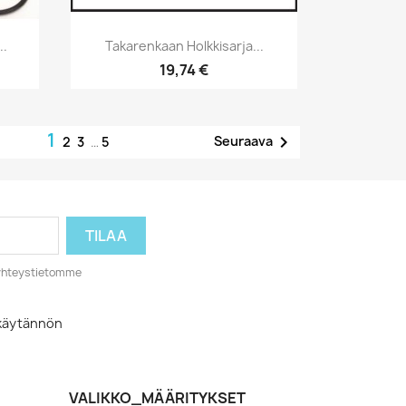
Pikakatselu

..
Takarenkaan Holkkisarja...
19,74 €
1

Seuraava
2
3
…
5
o yhteystietomme
akäytännön
VALIKKO_MÄÄRITYKSET