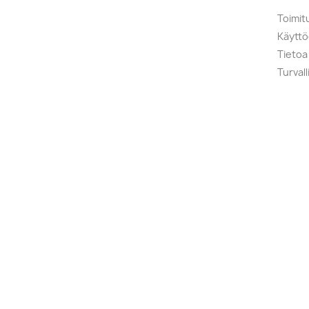
Toimit
Käytt
Tietoa
Turval