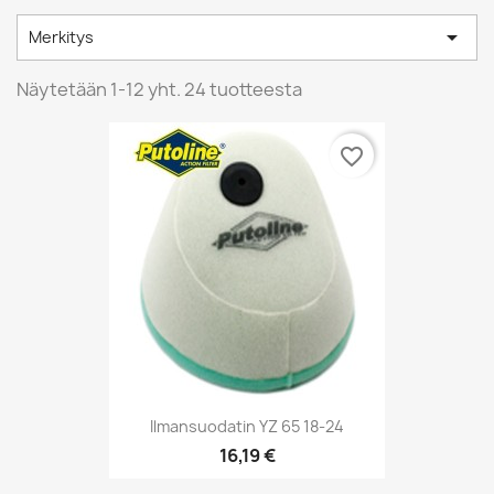

Merkitys
Näytetään 1-12 yht. 24 tuotteesta
favorite_border
Ilmansuodatin YZ 65 18-24
16,19 €