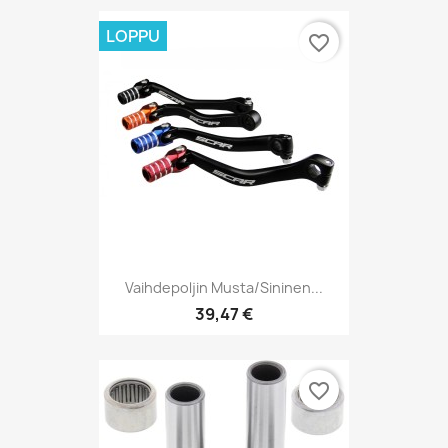
LOPPU
favorite_border
Vaihdepoljin Musta/sininen...
39,47 €
favorite_border