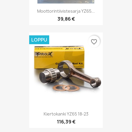
Moottorintiivistesarja YZ65...
39,86 €
LOPPU
favorite_border
Kiertokanki YZ65 18-23
116,39 €