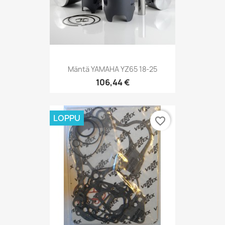
Mäntä YAMAHA YZ65 18-25
106,44 €
LOPPU
favorite_border