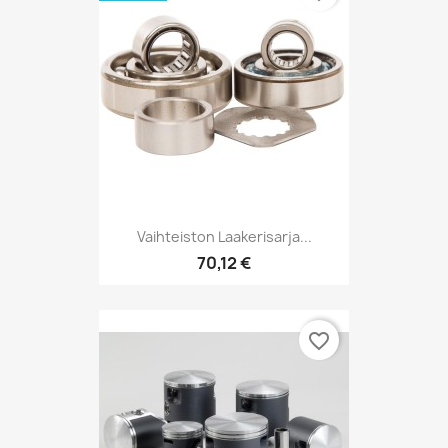
Vaihteiston Laakerisarja...
70,12 €
favorite_border