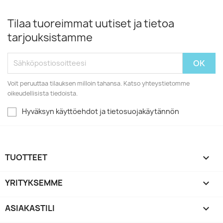
Tilaa tuoreimmat uutiset ja tietoa
tarjouksistamme
Voit peruuttaa tilauksen milloin tahansa. Katso yhteystietomme
oikeudellisista tiedoista.
Hyväksyn käyttöehdot ja tietosuojakäytännön
TUOTTEET

YRITYKSEMME

ASIAKASTILI
