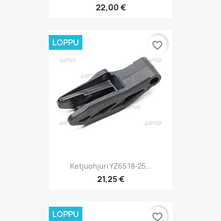
22,00 €
LOPPU
favorite_border
Ketjuohjuri YZ65 18-25...
21,25 €
LOPPU
favorite_border