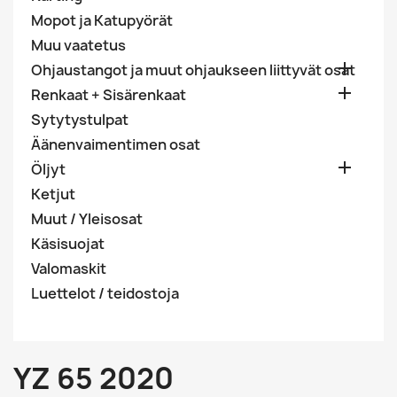
Mopot ja Katupyörät
Muu vaatetus

Ohjaustangot ja muut ohjaukseen liittyvät osat

Renkaat + Sisärenkaat
Sytytystulpat
Äänenvaimentimen osat

Öljyt
Ketjut
Muut / Yleisosat
Käsisuojat
Valomaskit
Luettelot / teidostoja
YZ 65 2020