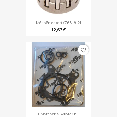
Männänlaakeri YZ65 18-21
12,67 €
favorite_border
Tiivistesarja Sylinterin...