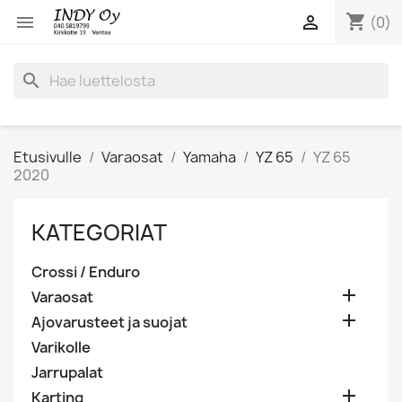
shopping_cart


(0)
search
Etusivulle
Varaosat
Yamaha
YZ 65
YZ 65
2020
KATEGORIAT
Crossi / Enduro

Varaosat

Ajovarusteet ja suojat
Varikolle
Jarrupalat

Karting