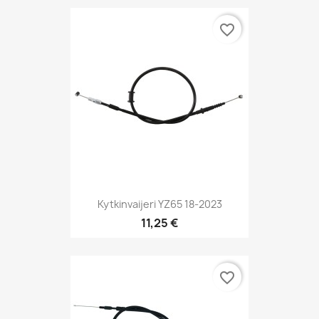
favorite_border
Kytkinvaijeri YZ65 18-2023
11,25 €
favorite_border