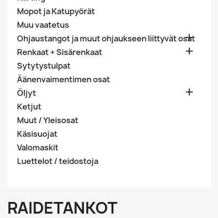
Mopot ja Katupyörät
Muu vaatetus

Ohjaustangot ja muut ohjaukseen liittyvät osat

Renkaat + Sisärenkaat
Sytytystulpat
Äänenvaimentimen osat

Öljyt
Ketjut
Muut / Yleisosat
Käsisuojat
Valomaskit
Luettelot / teidostoja
RAIDETANKOT