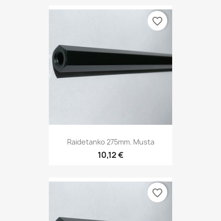
favorite_border
Raidetanko 275mm. Musta
10,12 €
favorite_border