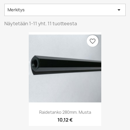

Merkitys
Näytetään 1-11 yht. 11 tuotteesta
favorite_border
Raidetanko 280mm. Musta
10,12 €