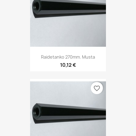
Raidetanko 270mm. Musta
10,12 €
favorite_border