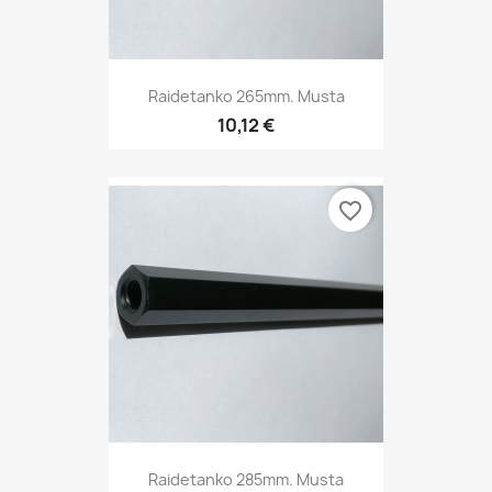
Raidetanko 265mm. Musta
10,12 €
favorite_border
Raidetanko 285mm. Musta