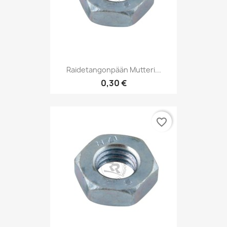
Raidetangonpään Mutteri...
0,30 €
favorite_border