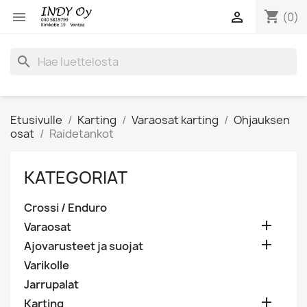
shopping_cart


(0)
search
Etusivulle
Karting
Varaosat karting
Ohjauksen
osat
Raidetankot
KATEGORIAT
Crossi / Enduro

Varaosat

Ajovarusteet ja suojat
Varikolle
Jarrupalat

Karting