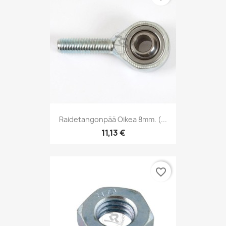
Raidetangonpää Oikea 8mm. (...
11,13 €
favorite_border