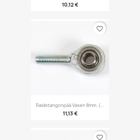
10,12 €
favorite_border
Raidetangonpää Vasen 8mm. (...
11,13 €
favorite_border