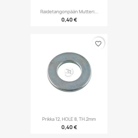
Raidetangonpään Mutteri...
0,40 €
favorite_border
Prikka 12, HOLE 8, TH.2mm
0,40 €