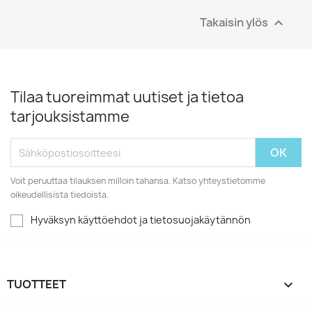
Takaisin ylös

Tilaa tuoreimmat uutiset ja tietoa
tarjouksistamme
Voit peruuttaa tilauksen milloin tahansa. Katso yhteystietomme
oikeudellisista tiedoista.
Hyväksyn käyttöehdot ja tietosuojakäytännön
TUOTTEET
