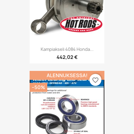
Kampiakseli 4084 Honda...
442,02 €
ALENNUKSESSA!
favorite_border
−50%