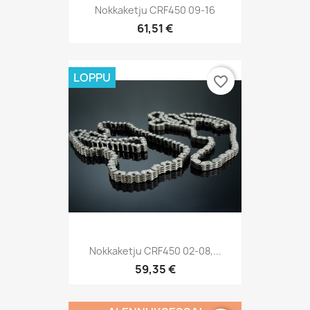
Nokkaketju CRF450 09-16
61,51 €
LOPPU
favorite_border
Nokkaketju CRF450 02-08,...
59,35 €