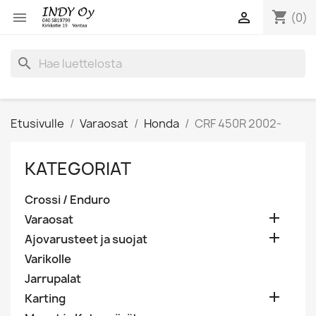
shopping_cart


(0)
search
Etusivulle
Varaosat
Honda
CRF 450R 2002-
KATEGORIAT
Crossi / Enduro

Varaosat

Ajovarusteet ja suojat
Varikolle
Jarrupalat

Karting