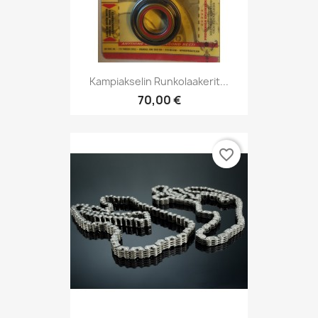
Kampiakselin Runkolaakerit...
70,00 €
favorite_border