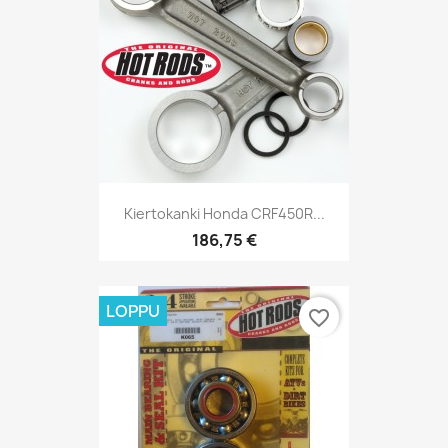
Kiertokanki Honda CRF450R...
186,75 €
LOPPU
favorite_border