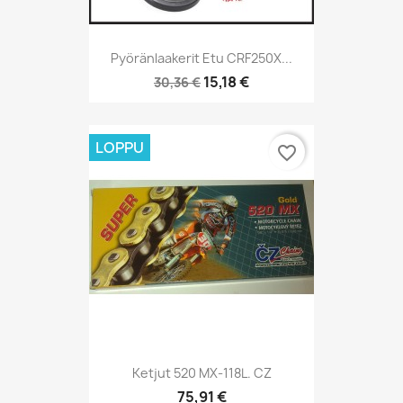
Pyöränlaakerit Etu CRF250X...
15,18 €
30,36 €
LOPPU
favorite_border
Ketjut 520 MX-118L. CZ
75,91 €