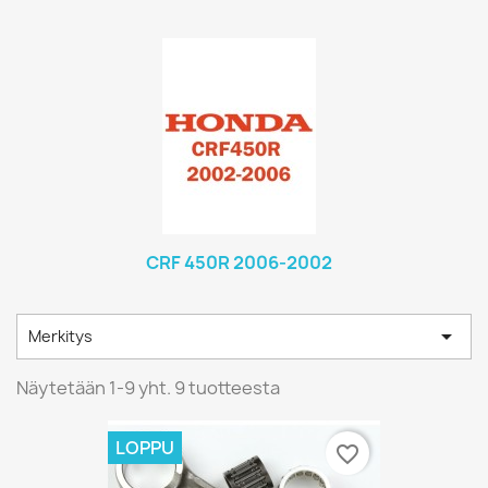
CRF 450R 2006-2002

Merkitys
Näytetään 1-9 yht. 9 tuotteesta
LOPPU
favorite_border