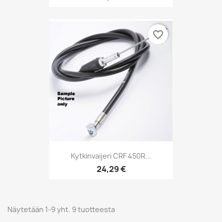
favorite_border
Kytkinvaijeri CRF 450R...
24,29 €
Näytetään 1-9 yht. 9 tuotteesta