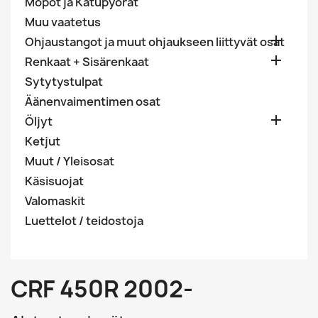
Mopot ja Katupyörät
Muu vaatetus

Ohjaustangot ja muut ohjaukseen liittyvät osat

Renkaat + Sisärenkaat
Sytytystulpat
Äänenvaimentimen osat

Öljyt
Ketjut
Muut / Yleisosat
Käsisuojat
Valomaskit
Luettelot / teidostoja
CRF 450R 2002-