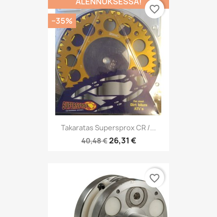
ALENNUKSESSA!
favorite_border
−35%
Takaratas Supersprox CR /...
26,31 €
40,48 €
favorite_border