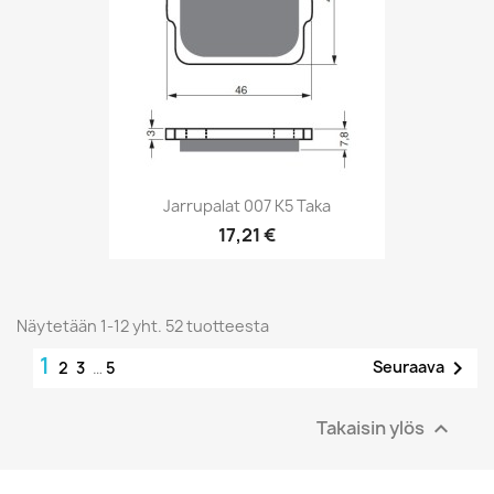
Jarrupalat 007 K5 Taka
17,21 €
Näytetään 1-12 yht. 52 tuotteesta
1

Seuraava
2
3
…
5
Takaisin ylös
