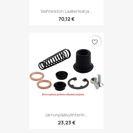
Vaihteiston Laakerisarja...
70,12 €
favorite_border
Jarrunpääsylinterin...
23,23 €