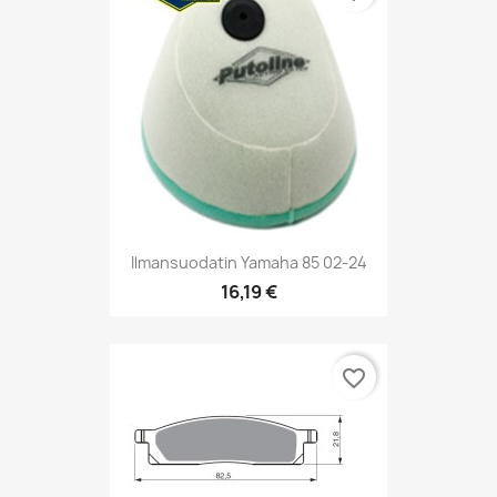
Ilmansuodatin Yamaha 85 02-24
16,19 €
favorite_border