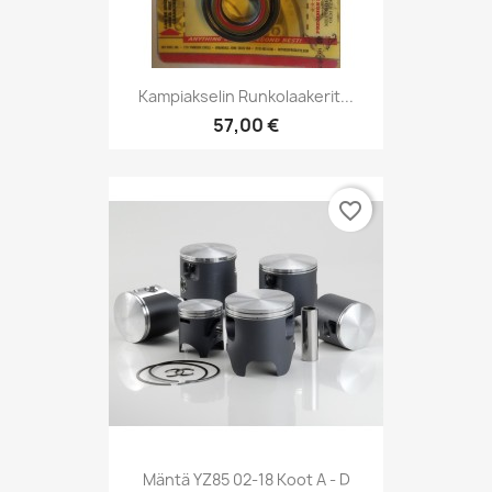
Kampiakselin Runkolaakerit...
57,00 €
favorite_border
Mäntä YZ85 02-18 Koot A - D