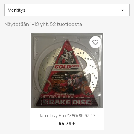

Merkitys
Näytetään 1-12 yht. 52 tuotteesta
favorite_border
Jarrulevy Etu YZ80/85 93-17
65,79 €