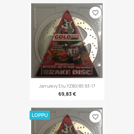
favorite_border
Jarrulevy Etu YZ80/85 93-17
69,83 €
LOPPU
favorite_border