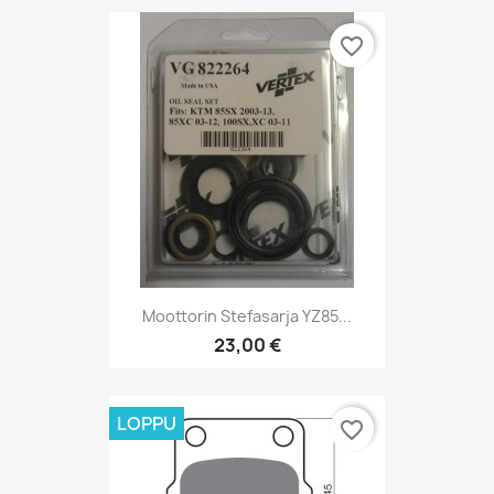
favorite_border
Moottorin Stefasarja YZ85...
23,00 €
LOPPU
favorite_border