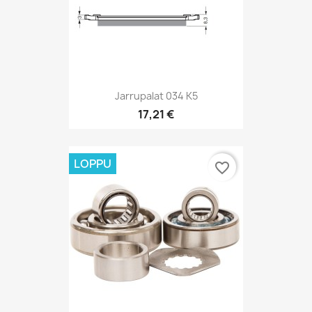
Jarrupalat 034 K5
17,21 €
LOPPU
favorite_border