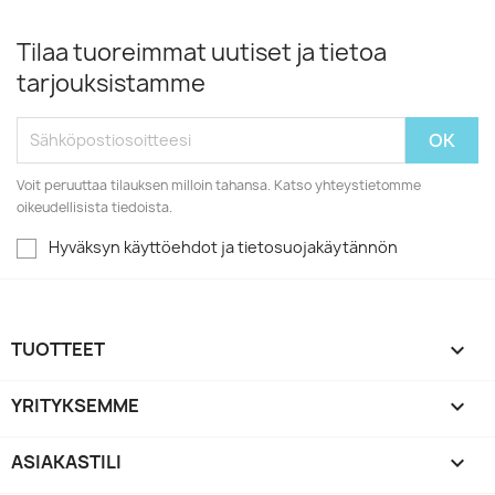
Tilaa tuoreimmat uutiset ja tietoa
tarjouksistamme
Voit peruuttaa tilauksen milloin tahansa. Katso yhteystietomme
oikeudellisista tiedoista.
Hyväksyn käyttöehdot ja tietosuojakäytännön
TUOTTEET

YRITYKSEMME

ASIAKASTILI
