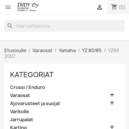
shopping_cart


(0)
search
Etusivulle
Varaosat
Yamaha
YZ 80/85
YZ85
2007
KATEGORIAT
Crossi / Enduro

Varaosat

Ajovarusteet ja suojat
Varikolle
Jarrupalat

Karting