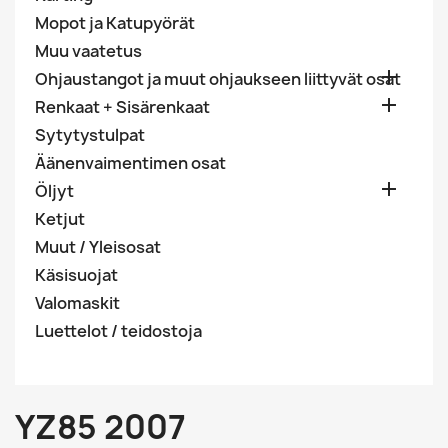
Mopot ja Katupyörät
Muu vaatetus

Ohjaustangot ja muut ohjaukseen liittyvät osat

Renkaat + Sisärenkaat
Sytytystulpat
Äänenvaimentimen osat

Öljyt
Ketjut
Muut / Yleisosat
Käsisuojat
Valomaskit
Luettelot / teidostoja
YZ85 2007