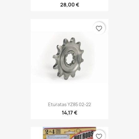
28,00 €
favorite_border
Eturatas YZ85 02-22
14,17 €
favorite_border