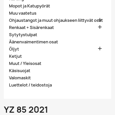
Mopot ja Katupyörät
Muu vaatetus

Ohjaustangot ja muut ohjaukseen liittyvät osat

Renkaat + Sisärenkaat
Sytytystulpat
Äänenvaimentimen osat

Öljyt
Ketjut
Muut / Yleisosat
Käsisuojat
Valomaskit
Luettelot / teidostoja
YZ 85 2021