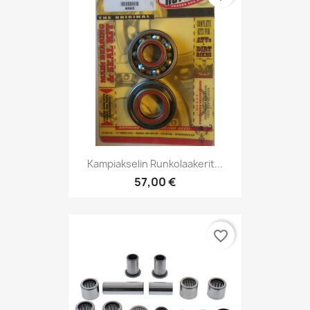
Kampiakselin Runkolaakerit...
57,00 €
favorite_border