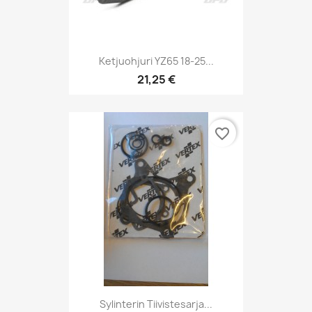
Ketjuohjuri YZ65 18-25...
21,25 €
favorite_border
Sylinterin Tiivistesarja...