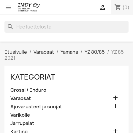
shopping_cart


(0)
search
Etusivulle
Varaosat
Yamaha
YZ 80/85
YZ 85
2021
KATEGORIAT
Crossi / Enduro

Varaosat

Ajovarusteet ja suojat
Varikolle
Jarrupalat

Karting