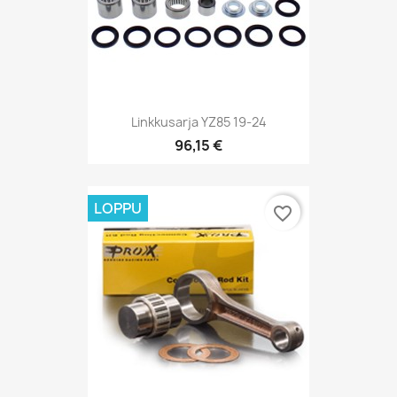
Linkkusarja YZ85 19-24
96,15 €
LOPPU
favorite_border