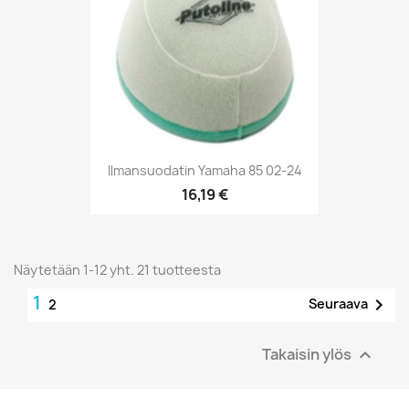
Ilmansuodatin Yamaha 85 02-24
16,19 €
Näytetään 1-12 yht. 21 tuotteesta
1

Seuraava
2
Takaisin ylös
