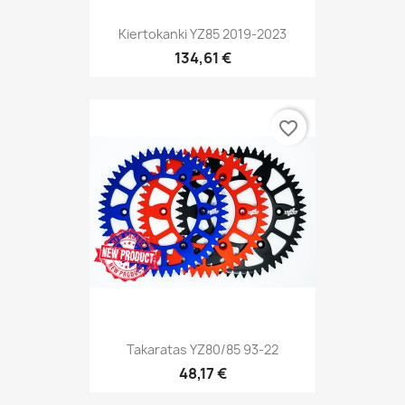
Kiertokanki YZ85 2019-2023
134,61 €
favorite_border
Takaratas YZ80/85 93-22
48,17 €