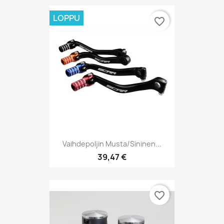
LOPPU
favorite_border
Vaihdepoljin Musta/sininen...
39,47 €
favorite_border