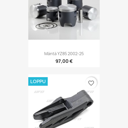
Mäntä YZ85 2002-25
97,00 €
LOPPU
favorite_border