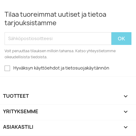
Tilaa tuoreimmat uutiset ja tietoa
tarjouksistamme
Voit peruuttaa tilauksen milloin tahansa. Katso yhteystietomme
oikeudellisista tiedoista.
Hyväksyn käyttöehdot ja tietosuojakäytännön
TUOTTEET

YRITYKSEMME

ASIAKASTILI
