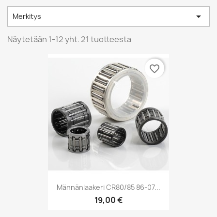

Merkitys
Näytetään 1-12 yht. 21 tuotteesta
favorite_border
Männänlaakeri CR80/85 86-07...
19,00 €