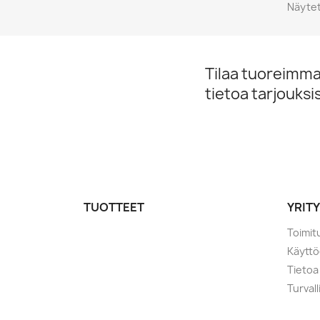
Näytet
Tilaa tuoreimmat
tietoa tarjouks
TUOTTEET
YRIT
Toimit
Käytt
Tietoa
Turval