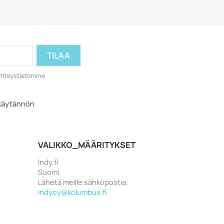
o yhteystietomme
akäytännön
VALIKKO_MÄÄRITYKSET
Indy.fi
Suomi
Lähetä meille sähköpostia:
indyoy@kolumbus.fi