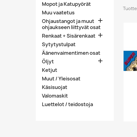
Mopot ja Katupyörät
Tuotte
Muu vaatetus

Ohjaustangot ja muut
ohjaukseen liittyvät osat

Renkaat + Sisärenkaat
Sytytystulpat
Äänenvaimentimen osat

Öljyt
Ketjut
Muut / Yleisosat
Käsisuojat
Valomaskit
Luettelot / teidostoja