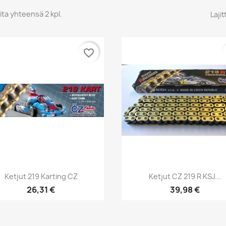
ita yhteensä 2 kpl.
Lajit
favorite_border
Pikakatselu
Pikakatselu


Ketjut 219 Karting CZ
Ketjut CZ 219 R KSJ...
26,31 €
39,98 €