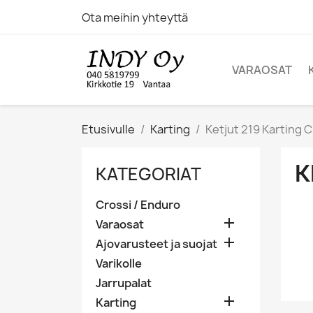
Ota meihin yhteyttä
VARAOSAT
Etusivulle
Karting
Ketjut 219 Karting 
K
KATEGORIAT
Crossi / Enduro

Varaosat

Ajovarusteet ja suojat
Varikolle
Jarrupalat

Karting