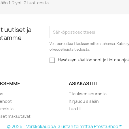
ään 1-2 yht. 2 tuotteesta
 uutiset ja
istamme
Voit peruuttaa tilauksen milloin tahansa. Kats
oikeudellisista tiedoista.
Hyväksyn käyttöehdot ja tietosuoj
YKSEMME
ASIAKASTILI
us
Tilauksen seuranta
öehdot
Kirjaudu sisään
 meistä
Luo tili
liset maksutavat
© 2026 - Verkkokauppa-alustan toimittaa PrestaShop™