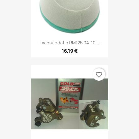
Ilmansuodatin RM125 04-10,...
16,19 €
favorite_border