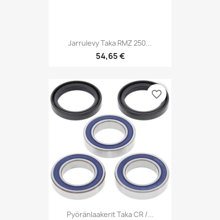
Jarrulevy Taka RMZ 250...
54,65 €
favorite_border
Pyöränlaakerit Taka CR /...