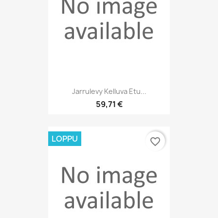
Jarrulevy Kelluva Etu...
59,71 €
LOPPU
favorite_border