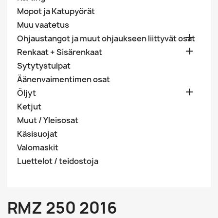
Mopot ja Katupyörät
Muu vaatetus

Ohjaustangot ja muut ohjaukseen liittyvät osat

Renkaat + Sisärenkaat
Sytytystulpat
Äänenvaimentimen osat

Öljyt
Ketjut
Muut / Yleisosat
Käsisuojat
Valomaskit
Luettelot / teidostoja
RMZ 250 2016