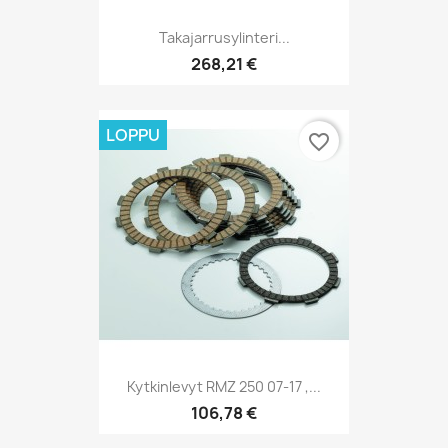
Takajarrusylinteri...
268,21 €
LOPPU
favorite_border
Kytkinlevyt RMZ 250 07-17 ,...
106,78 €