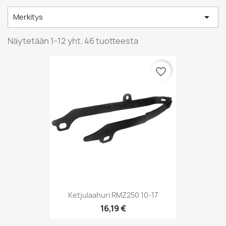

Merkitys
Näytetään 1-12 yht. 46 tuotteesta
favorite_border
Ketjulaahuri RMZ250 10-17
16,19 €