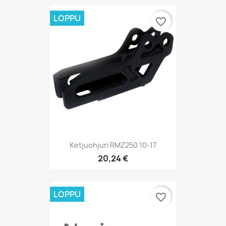
LOPPU
favorite_border
Ketjuohjuri RMZ250 10-17
20,24 €
LOPPU
favorite_border