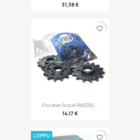
31,38 €
favorite_border
Eturatas Suzuki RMZ250...
14,17 €
LOPPU
favorite_border