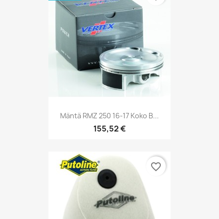
Mäntä RMZ 250 16-17 Koko B...
155,52 €
favorite_border