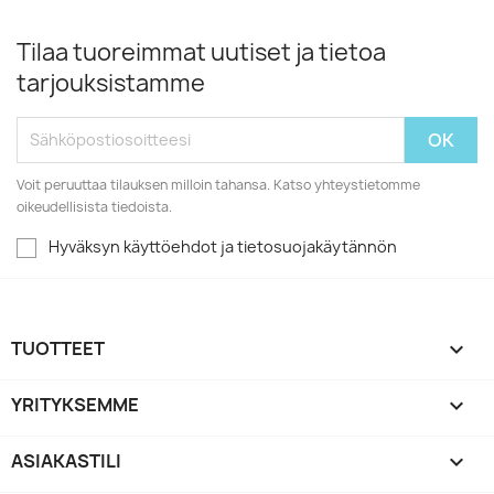
Tilaa tuoreimmat uutiset ja tietoa
tarjouksistamme
Voit peruuttaa tilauksen milloin tahansa. Katso yhteystietomme
oikeudellisista tiedoista.
Hyväksyn käyttöehdot ja tietosuojakäytännön
TUOTTEET

YRITYKSEMME

ASIAKASTILI
