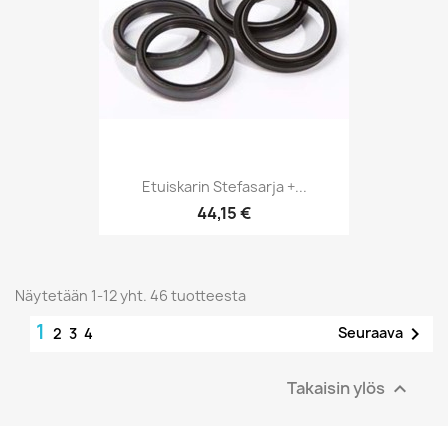
Etuiskarin Stefasarja +...
44,15 €
Näytetään 1-12 yht. 46 tuotteesta
1

Seuraava
2
3
4
Takaisin ylös
