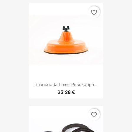
favorite_border
Ilmansuodattimen Pesukoppa...
23,28 €
favorite_border