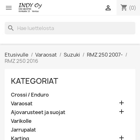
shopping_cart


(0)
search
Etusivulle
Varaosat
Suzuki
RMZ 250 2007-
RMZ 250 2016
KATEGORIAT
Crossi / Enduro

Varaosat

Ajovarusteet ja suojat
Varikolle
Jarrupalat

Karting