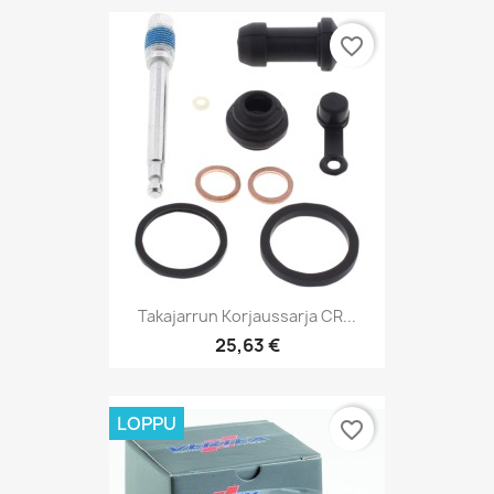
favorite_border
Takajarrun Korjaussarja CR...
25,63 €
LOPPU
favorite_border