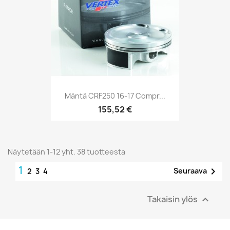
Mäntä CRF250 16-17 Compr...
155,52 €
Näytetään 1-12 yht. 38 tuotteesta
1

Seuraava
2
3
4
Takaisin ylös
