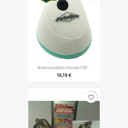
Ilmansuodatin Honda CRF...
16,19 €
favorite_border