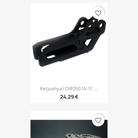
favorite_border
Ketjuohjuri CRF250 14-17 ,...
24,29 €
favorite_border