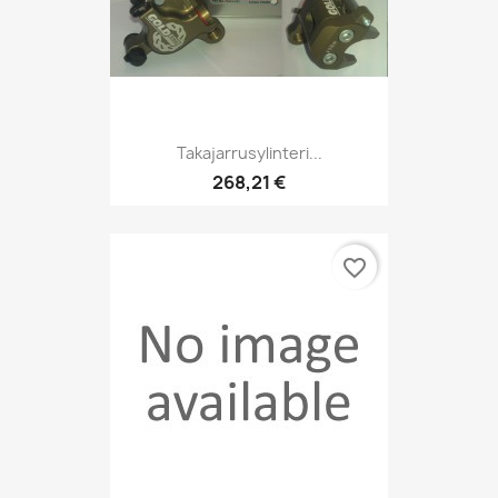
Takajarrusylinteri...
268,21 €
favorite_border