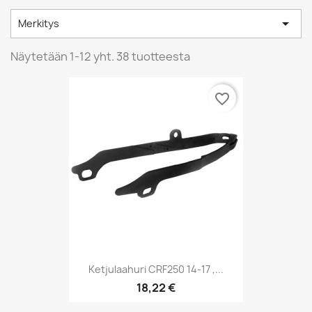

Merkitys
Näytetään 1-12 yht. 38 tuotteesta
favorite_border
Ketjulaahuri CRF250 14-17 ,...
18,22 €