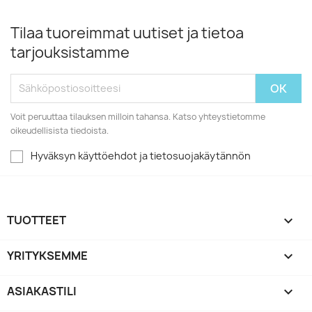
Tilaa tuoreimmat uutiset ja tietoa
tarjouksistamme
Voit peruuttaa tilauksen milloin tahansa. Katso yhteystietomme
oikeudellisista tiedoista.
Hyväksyn käyttöehdot ja tietosuojakäytännön
TUOTTEET

YRITYKSEMME

ASIAKASTILI
