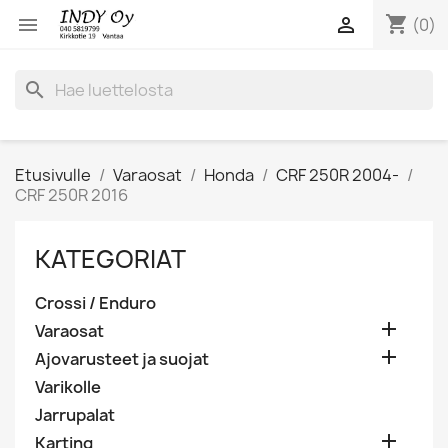
shopping_cart


(0)
search
Etusivulle
Varaosat
Honda
CRF 250R 2004-
CRF 250R 2016
KATEGORIAT
Crossi / Enduro

Varaosat

Ajovarusteet ja suojat
Varikolle
Jarrupalat

Karting