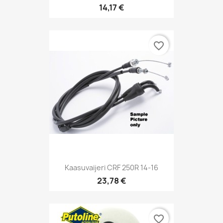
14,17 €
favorite_border
Kaasuvaijeri CRF 250R 14-16
23,78 €
favorite_border