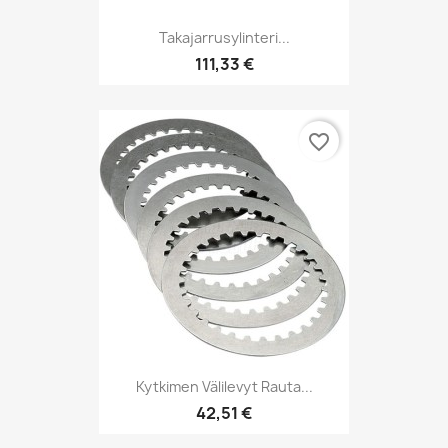
Takajarrusylinteri...
111,33 €
favorite_border
Kytkimen Välilevyt Rauta...
42,51 €