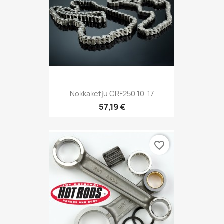
Nokkaketju CRF250 10-17
57,19 €
favorite_border