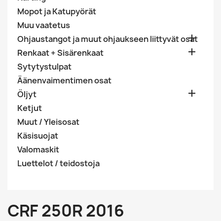
Mopot ja Katupyörät
Muu vaatetus

Ohjaustangot ja muut ohjaukseen liittyvät osat

Renkaat + Sisärenkaat
Sytytystulpat
Äänenvaimentimen osat

Öljyt
Ketjut
Muut / Yleisosat
Käsisuojat
Valomaskit
Luettelot / teidostoja
CRF 250R 2016