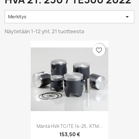

Merkitys
Näytetään 1-12 yht. 21 tuotteesta
favorite_border
Mäntä HVA TC/TE 14-25 , KTM...
153,50 €