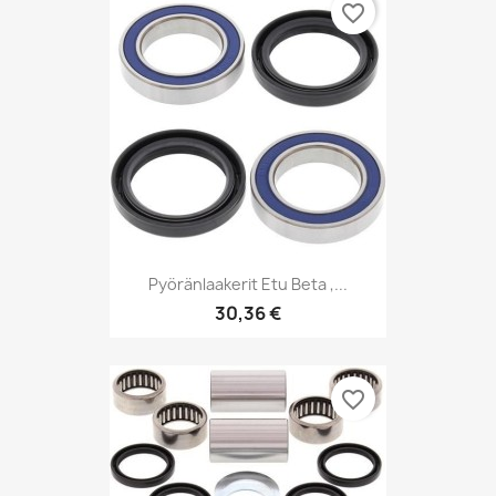
favorite_border
Pyöränlaakerit Etu Beta ,...
30,36 €
favorite_border