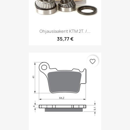
Ohjauslaakerit KTM 2T. /...
35,77 €
favorite_border