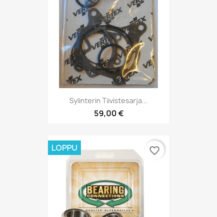
Sylinterin Tiivistesarja...
59,00 €
LOPPU
favorite_border