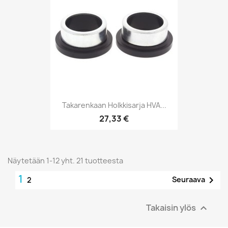
Takarenkaan Holkkisarja HVA...
27,33 €
Näytetään 1-12 yht. 21 tuotteesta
1

Seuraava
2
Takaisin ylös
