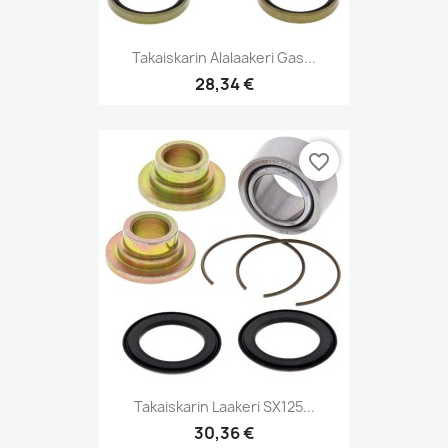
Takaiskarin Alalaakeri Gas...
28,34 €
favorite_border
Takaiskarin Laakeri SX125...
30,36 €