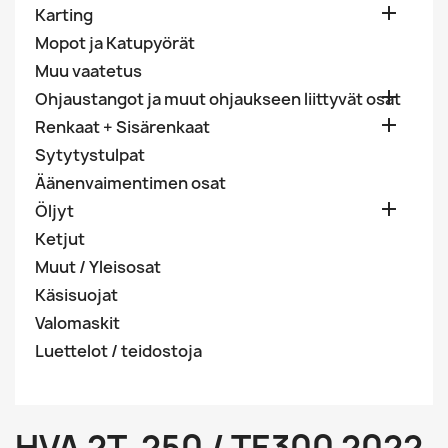

Karting
Mopot ja Katupyörät
Muu vaatetus

Ohjaustangot ja muut ohjaukseen liittyvät osat

Renkaat + Sisärenkaat
Sytytystulpat
Äänenvaimentimen osat

Öljyt
Ketjut
Muut / Yleisosat
Käsisuojat
Valomaskit
Luettelot / teidostoja
HVA 2T. 250 / TE300 2022