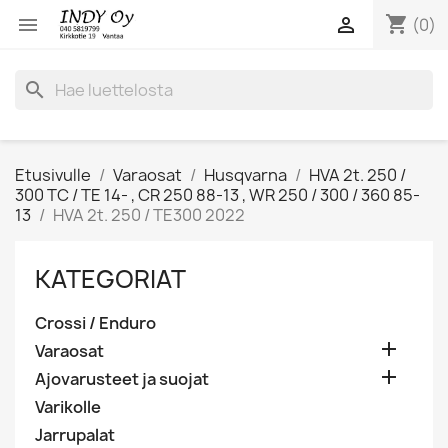
shopping_cart


(0)
search
Etusivulle
Varaosat
Husqvarna
HVA 2t. 250 /
300 TC / TE 14- , CR 250 88-13 , WR 250 / 300 / 360 85-
13
HVA 2t. 250 / TE300 2022
KATEGORIAT
Crossi / Enduro

Varaosat

Ajovarusteet ja suojat
Varikolle
Jarrupalat