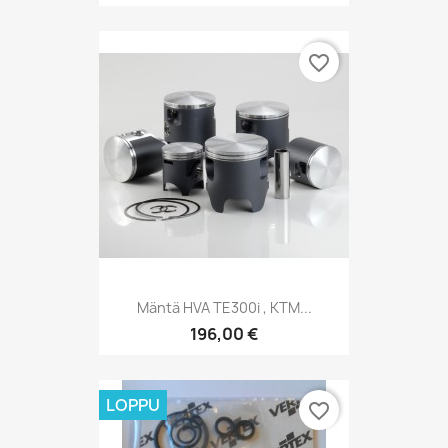
favorite_border
Mäntä HVA TE300i , KTM...
196,00 €
LOPPU
favorite_border