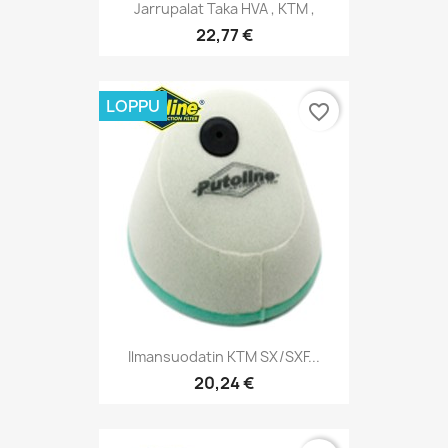
Jarrupalat Taka HVA , KTM ,
22,77 €
LOPPU
favorite_border
Ilmansuodatin KTM SX/SXF...
20,24 €