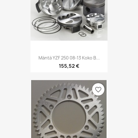
Mäntä YZF 250 08-13 Koko B...
155,52 €
favorite_border