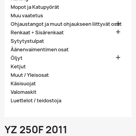
Mopot ja Katupyörät
Muu vaatetus

Ohjaustangot ja muut ohjaukseen liittyvät osat

Renkaat + Sisärenkaat
Sytytystulpat
Äänenvaimentimen osat

Öljyt
Ketjut
Muut / Yleisosat
Käsisuojat
Valomaskit
Luettelot / teidostoja
YZ 250F 2011