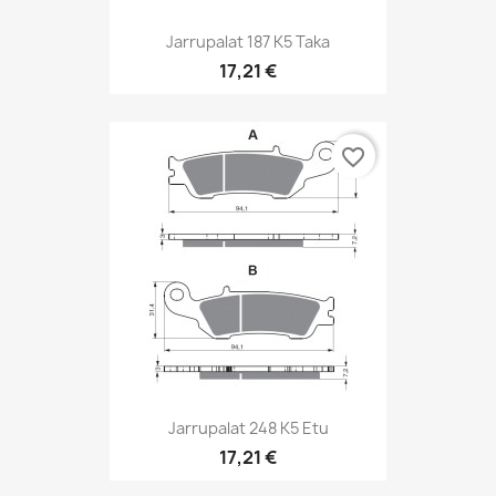
Jarrupalat 187 K5 Taka
17,21 €
favorite_border
Jarrupalat 248 K5 Etu
17,21 €