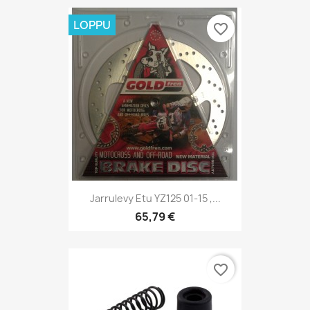
LOPPU
favorite_border
Jarrulevy Etu YZ125 01-15 ,...
65,79 €
favorite_border