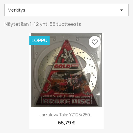

Merkitys
Näytetään 1-12 yht. 58 tuotteesta
LOPPU
favorite_border
Jarrulevy Taka YZ125/250...
65,79 €