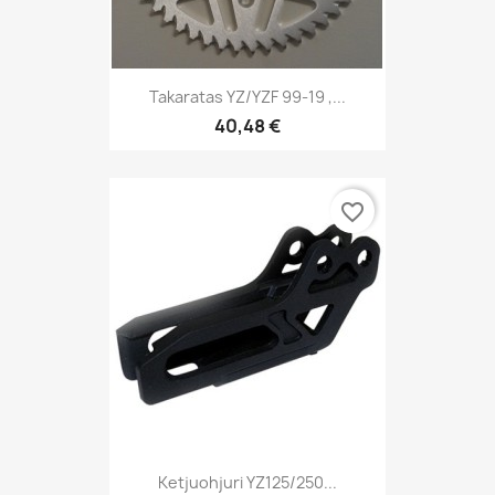
Takaratas YZ/YZF 99-19 ,...
40,48 €
favorite_border
Ketjuohjuri YZ125/250...