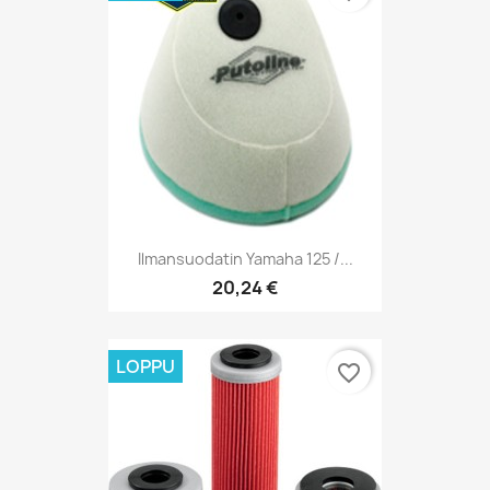
Ilmansuodatin Yamaha 125 /...
20,24 €
LOPPU
favorite_border