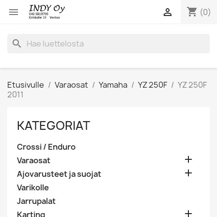
shopping_cart


(0)
search
Etusivulle
Varaosat
Yamaha
YZ 250F
YZ 250F
2011
KATEGORIAT
Crossi / Enduro

Varaosat

Ajovarusteet ja suojat
Varikolle
Jarrupalat

Karting