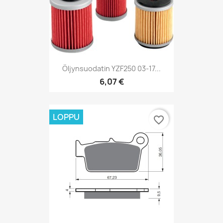
Öljynsuodatin YZF250 03-17...
6,07 €
LOPPU
favorite_border