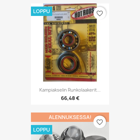
LOPPU
favorite_border
Kampiakselin Runkolaakerit...
66,48 €
ALENNUKSESSA!
favorite_border
LOPPU