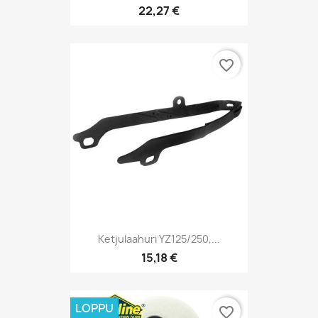
22,27 €
favorite_border
Ketjulaahuri YZ125/250,...
15,18 €
LOPPU
favorite_border