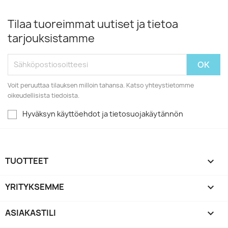
Tilaa tuoreimmat uutiset ja tietoa
tarjouksistamme
Voit peruuttaa tilauksen milloin tahansa. Katso yhteystietomme
oikeudellisista tiedoista.
Hyväksyn käyttöehdot ja tietosuojakäytännön
TUOTTEET

YRITYKSEMME

ASIAKASTILI
