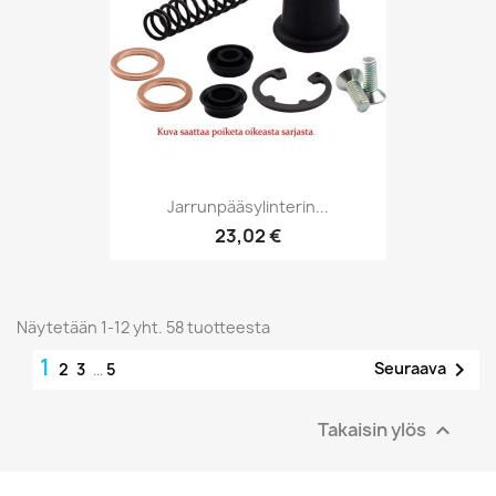
Jarrunpääsylinterin...
23,02 €
Näytetään 1-12 yht. 58 tuotteesta
1

Seuraava
2
3
…
5
Takaisin ylös
