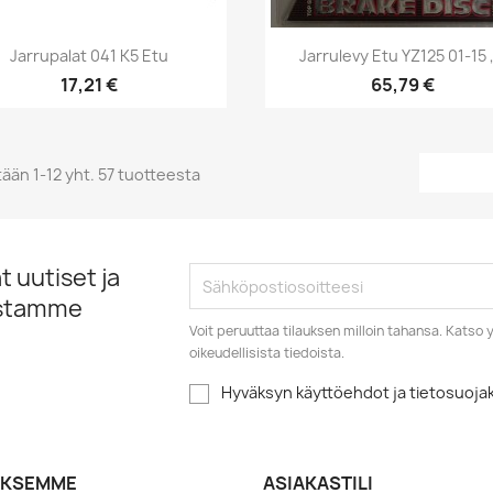
Pikakatselu
Pikakatselu


Jarrupalat 041 K5 Etu
Jarrulevy Etu YZ125 01-15 ,
17,21 €
65,79 €
ään 1-12 yht. 57 tuotteesta
 uutiset ja
istamme
Voit peruuttaa tilauksen milloin tahansa. Kats
oikeudellisista tiedoista.
Hyväksyn käyttöehdot ja tietosuoj
YKSEMME
ASIAKASTILI