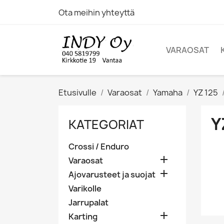
Ota meihin yhteyttä
VARAOSAT
Etusivulle
Varaosat
Yamaha
YZ 125
Y
KATEGORIAT
Crossi / Enduro

Varaosat

Ajovarusteet ja suojat
Varikolle
Jarrupalat

Karting