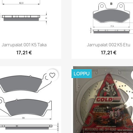
Pikakatselu
Pikakatselu


Jarrupalat 001 K5 Taka
Jarrupalat 002 K5 Etu
17,21 €
17,21 €
LOPPU
favorite_border