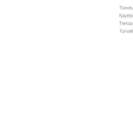
Toimit
Käytt
Tietoa
Turval