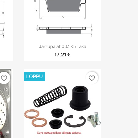
Pikakatselu

Jarrupalat 003 K5 Taka
17,21 €
LOPPU
favorite_border
favorite_border