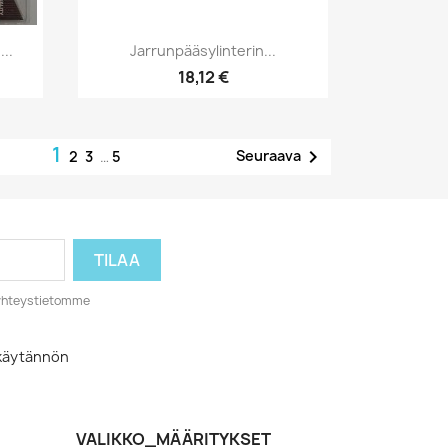
Pikakatselu

...
Jarrunpääsylinterin...
18,12 €
1

Seuraava
2
3
…
5
o yhteystietomme
akäytännön
VALIKKO_MÄÄRITYKSET