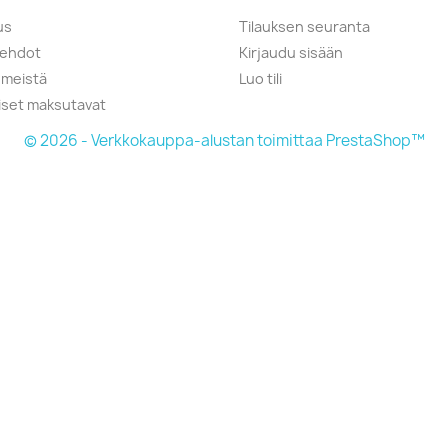
us
Tilauksen seuranta
öehdot
Kirjaudu sisään
 meistä
Luo tili
liset maksutavat
© 2026 - Verkkokauppa-alustan toimittaa PrestaShop™