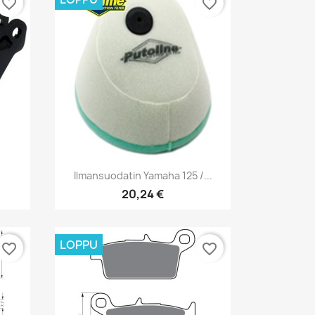
favorite_border
favorite_border
Pikakatselu

Ilmansuodatin Yamaha 125 /...
20,24 €
LOPPU
favorite_border
favorite_border