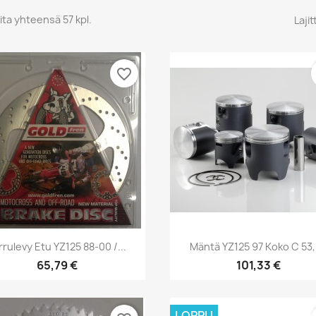
ita yhteensä 57 kpl.
Lajit
favorite_border
Pikakatselu
Pikakatselu


rrulevy Etu YZ125 88-00 /...
Mäntä YZ125 97 Koko C 53
65,79 €
101,33 €
LOPPU