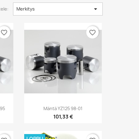

tele:
Merkitys
favorite_border
favorite_border
Pikakatselu

,95
Mäntä YZ125 98-01
101,33 €
LOPPU