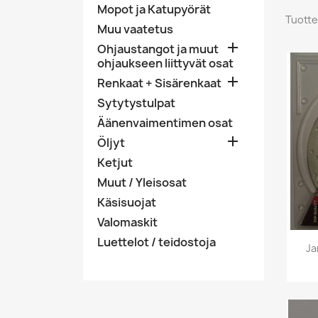
Mopot ja Katupyörät
Tuotte
Muu vaatetus

Ohjaustangot ja muut
ohjaukseen liittyvät osat

Renkaat + Sisärenkaat
Sytytystulpat
Äänenvaimentimen osat

Öljyt
Ketjut
Muut / Yleisosat
Käsisuojat
Valomaskit
Luettelot / teidostoja
Ja