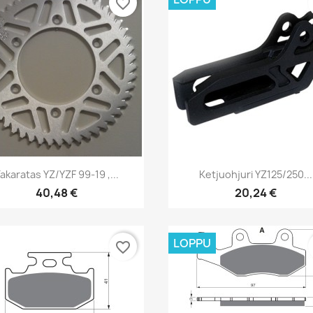
favorite_border
Pikakatselu
Pikakatselu


akaratas YZ/YZF 99-19 ,...
Ketjuohjuri YZ125/250...
40,48 €
20,24 €
LOPPU
favorite_border