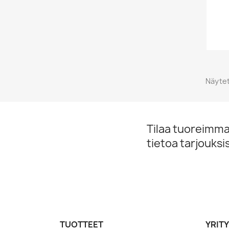
Näytet
Tilaa tuoreimmat
tietoa tarjouks
TUOTTEET
YRIT