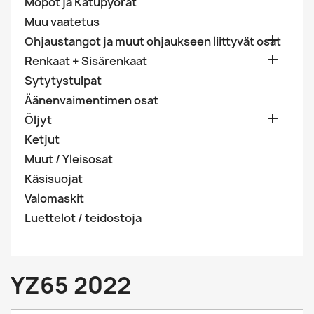
Mopot ja Katupyörät
Muu vaatetus

Ohjaustangot ja muut ohjaukseen liittyvät osat

Renkaat + Sisärenkaat
Sytytystulpat
Äänenvaimentimen osat

Öljyt
Ketjut
Muut / Yleisosat
Käsisuojat
Valomaskit
Luettelot / teidostoja
YZ65 2022