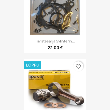
Tiivistesarja Sylinterin...
22,00 €
LOPPU
favorite_border