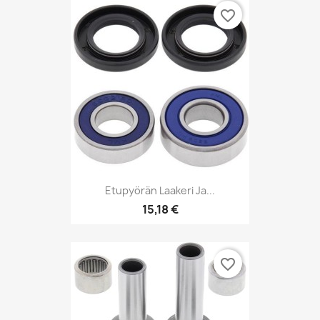
favorite_border
Etupyörän Laakeri Ja...
15,18 €
favorite_border