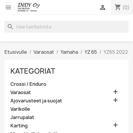
shopping_cart


(0)
search
Etusivulle
Varaosat
Yamaha
YZ 65
YZ65 2022
KATEGORIAT
Crossi / Enduro

Varaosat

Ajovarusteet ja suojat
Varikolle
Jarrupalat

Karting