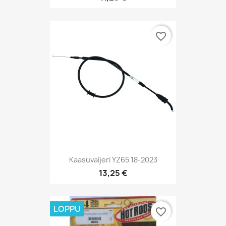
favorite_border
Kaasuvaijeri YZ65 18-2023
13,25 €
LOPPU
favorite_border