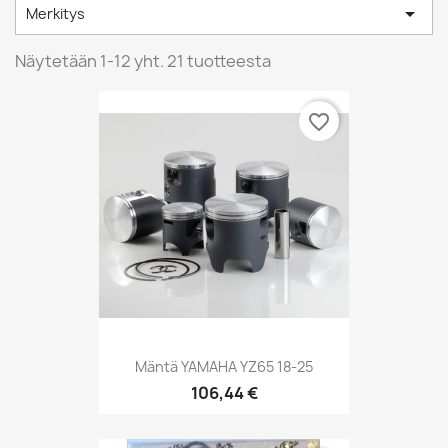

Merkitys
Näytetään 1-12 yht. 21 tuotteesta
favorite_border
Mäntä YAMAHA YZ65 18-25
106,44 €