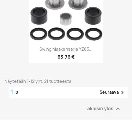
Swinginlaakerisarja YZ65...
63,76 €
Näytetään 1-12 yht. 21 tuotteesta
1

Seuraava
2
Takaisin ylös
