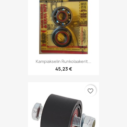
Kampiakselin Runkolaakerit...
45,23 €
favorite_border