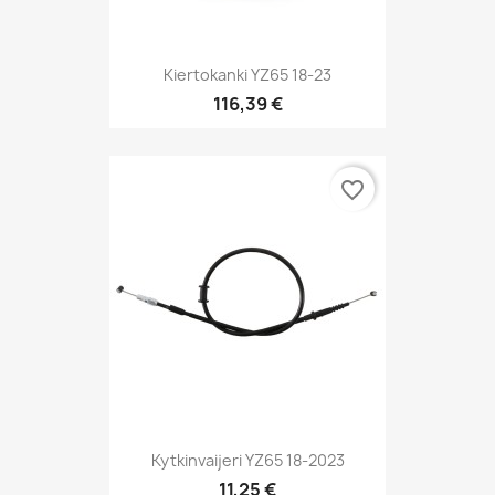
Kiertokanki YZ65 18-23
116,39 €
favorite_border
Kytkinvaijeri YZ65 18-2023
11,25 €