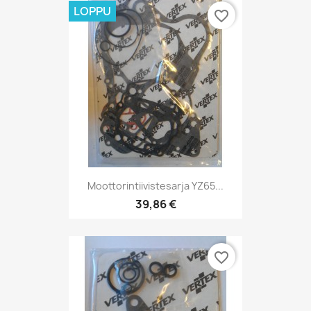
LOPPU
favorite_border
Moottorintiivistesarja YZ65...
39,86 €
favorite_border