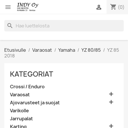
shopping_cart


(0)
search
Etusivulle
Varaosat
Yamaha
YZ 80/85
YZ 85
2018
KATEGORIAT
Crossi / Enduro

Varaosat

Ajovarusteet ja suojat
Varikolle
Jarrupalat

Karting