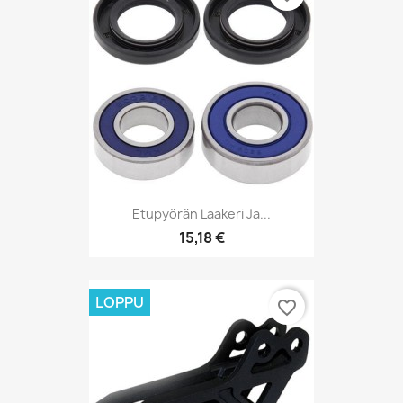
Etupyörän Laakeri Ja...
15,18 €
LOPPU
favorite_border