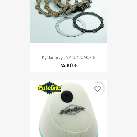
Kytkinlevyt YZ80/85 95-18
74,80 €
favorite_border