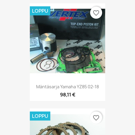
LOPPU
favorite_border
Mäntäsarja Yamaha YZ85 02-18
98,11 €
LOPPU
favorite_border