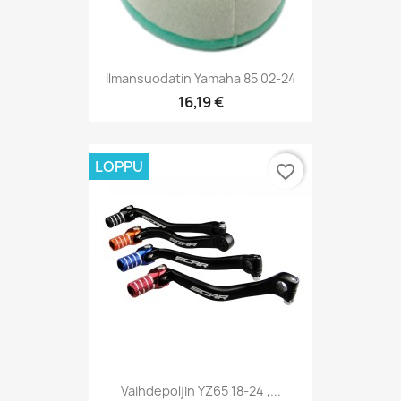
Ilmansuodatin Yamaha 85 02-24
16,19 €
LOPPU
favorite_border
Vaihdepoljin YZ65 18-24 ,...