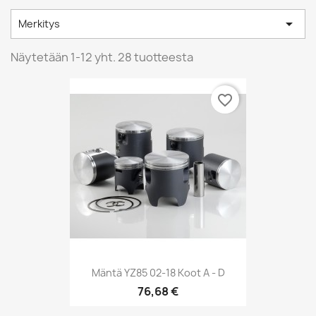

Merkitys
Näytetään 1-12 yht. 28 tuotteesta
favorite_border
Mäntä YZ85 02-18 Koot A - D
76,68 €