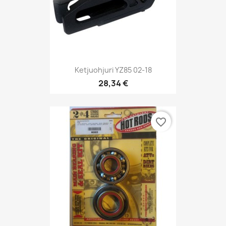
Ketjuohjuri YZ85 02-18
28,34 €
favorite_border