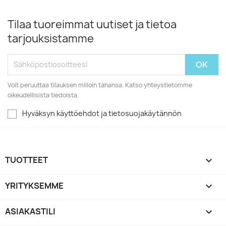
Tilaa tuoreimmat uutiset ja tietoa
tarjouksistamme
Voit peruuttaa tilauksen milloin tahansa. Katso yhteystietomme
oikeudellisista tiedoista.
Hyväksyn käyttöehdot ja tietosuojakäytännön
TUOTTEET

YRITYKSEMME

ASIAKASTILI
