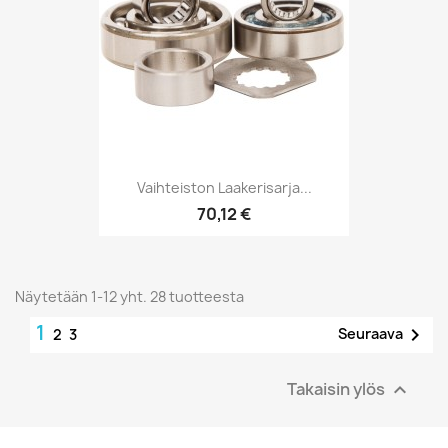
Vaihteiston Laakerisarja...
70,12 €
Näytetään 1-12 yht. 28 tuotteesta
1

Seuraava
2
3
Takaisin ylös
