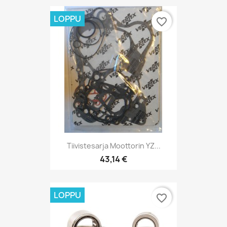
LOPPU
favorite_border
Tiivistesarja Moottorin YZ...
43,14 €
LOPPU
favorite_border