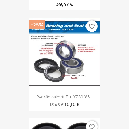
39,47 €
−25%
favorite_border
Pyöränlaakerit Etu YZ80/85...
10,10 €
13,46 €
favorite_border