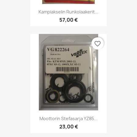
Kampiakselin Runkolaakerit...
57,00 €
favorite_border
Moottorin Stefasarja YZ85...
23,00 €