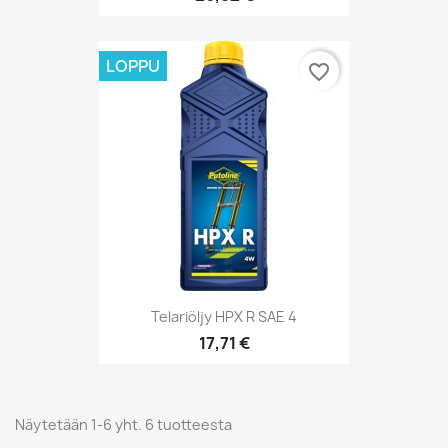
LOPPU
favorite_border
Telariöljy HPX R SAE 4
17,71 €
Näytetään 1-6 yht. 6 tuotteesta