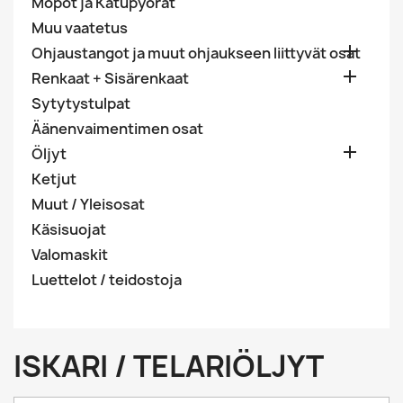
Mopot ja Katupyörät
Muu vaatetus

Ohjaustangot ja muut ohjaukseen liittyvät osat

Renkaat + Sisärenkaat
Sytytystulpat
Äänenvaimentimen osat

Öljyt
Ketjut
Muut / Yleisosat
Käsisuojat
Valomaskit
Luettelot / teidostoja
ISKARI / TELARIÖLJYT