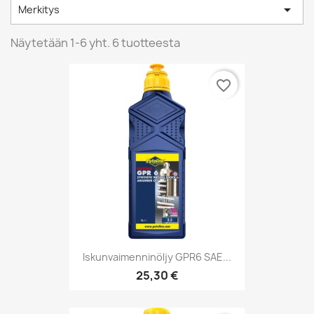

Merkitys
Näytetään 1-6 yht. 6 tuotteesta
favorite_border
Iskunvaimenninöljy GPR6 SAE...
25,30 €