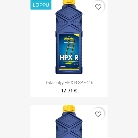
LOPPU
favorite_border
Telariöljy HPX R SAE 2,5
17,71 €
favorite_border