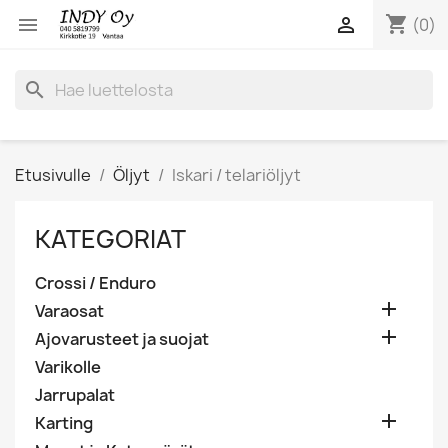
shopping_cart


(0)
search
Etusivulle
Öljyt
Iskari / telariöljyt
KATEGORIAT
Crossi / Enduro

Varaosat

Ajovarusteet ja suojat
Varikolle
Jarrupalat

Karting