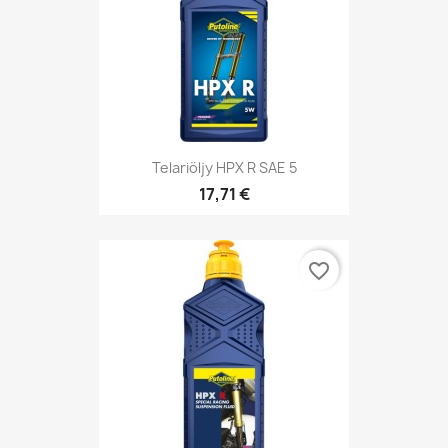
Telariöljy HPX R SAE 5
17,71 €
favorite_border