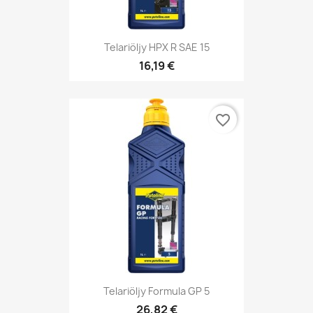
Telariöljy HPX R SAE 15
16,19 €
favorite_border
Telariöljy Formula GP 5
26,82 €