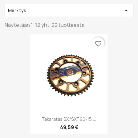

Merkitys
Näytetään 1-12 yht. 22 tuotteesta
favorite_border
Takaratas SX/SXF 90-15,...
49,59 €