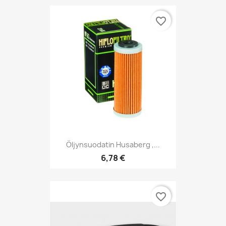
favorite_border
Öljynsuodatin Husaberg ,...
6,78 €
favorite_border