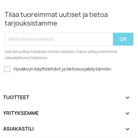
Tilaa tuoreimmat uutiset ja tietoa
tarjouksistamme
Voit peruuttaa tilauksen milloin tahansa. Katso yhteystietomme
oikeudellisista tiedoista.
Hyväksyn käyttöehdot ja tietosuojakäytännön
TUOTTEET

YRITYKSEMME

ASIAKASTILI
