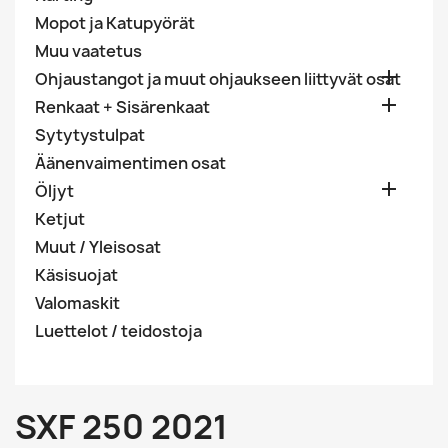
Mopot ja Katupyörät
Muu vaatetus

Ohjaustangot ja muut ohjaukseen liittyvät osat

Renkaat + Sisärenkaat
Sytytystulpat
Äänenvaimentimen osat

Öljyt
Ketjut
Muut / Yleisosat
Käsisuojat
Valomaskit
Luettelot / teidostoja
SXF 250 2021