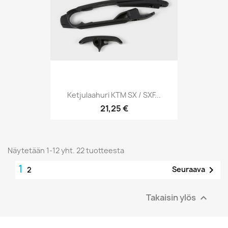
Ketjulaahuri KTM SX / SXF...
21,25 €
Näytetään 1-12 yht. 22 tuotteesta
1

Seuraava
2
Takaisin ylös
