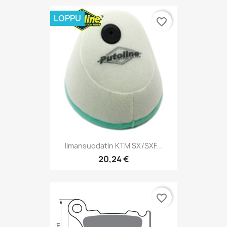
LOPPU
favorite_border
Ilmansuodatin KTM SX/SXF...
20,24 €
favorite_border