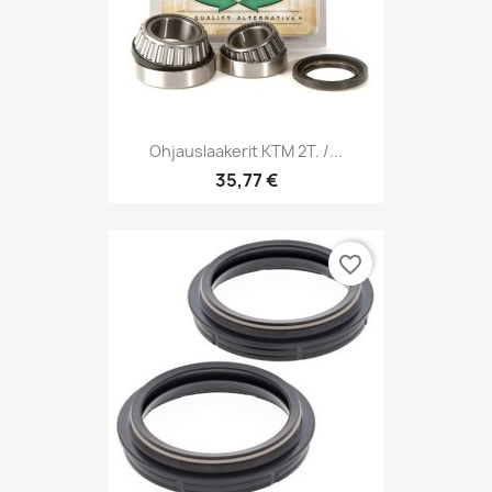
Ohjauslaakerit KTM 2T. /...
35,77 €
favorite_border