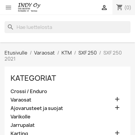
shopping_cart


(0)
search
Etusivulle
Varaosat
KTM
SXF 250
SXF 250
2021
KATEGORIAT
Crossi / Enduro

Varaosat

Ajovarusteet ja suojat
Varikolle
Jarrupalat

Karting