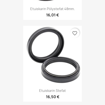
Etuiskarin Pölystefat 48mm.
16,01 €
favorite_border
Etuiskarin Stefat
16,50 €