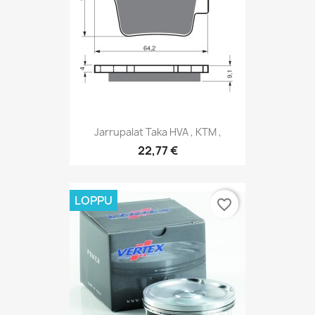
Jarrupalat Taka HVA , KTM ,
22,77 €
LOPPU
favorite_border