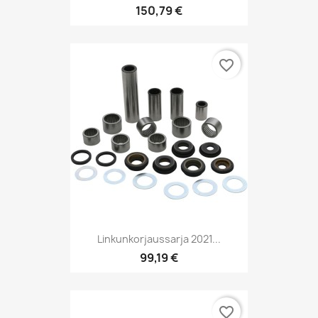
150,79 €
favorite_border
Linkunkorjaussarja 2021...
99,19 €
favorite_border