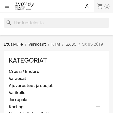
shopping_cart


(0)
search
Etusivulle
Varaosat
KTM
SX 85
SX 85 2019
KATEGORIAT
Crossi / Enduro

Varaosat

Ajovarusteet ja suojat
Varikolle
Jarrupalat

Karting