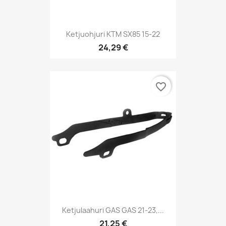
Ketjuohjuri KTM SX85 15-22
24,29 €
favorite_border
Ketjulaahuri GAS GAS 21-23,...
21,25 €