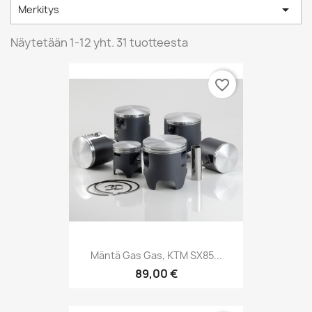

Merkitys
Näytetään 1-12 yht. 31 tuotteesta
favorite_border
Mäntä Gas Gas, KTM SX85...
89,00 €