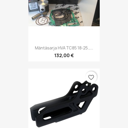
Mäntäsarja HVA TC85 18-25 ,...
132,00 €
favorite_border