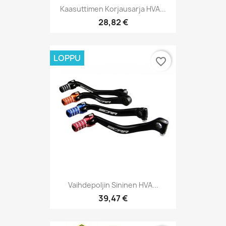
Kaasuttimen Korjausarja HVA...
28,82 €
LOPPU
favorite_border
Vaihdepoljin Sininen HVA...
39,47 €