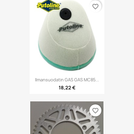
favorite_border
Ilmansuodatin GAS GAS MC85...
18,22 €
favorite_border