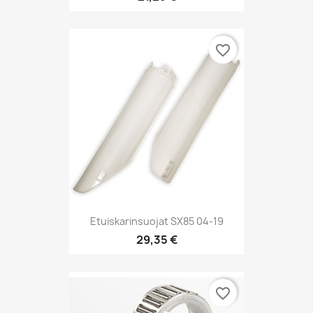
favorite_border
Etuiskarinsuojat SX85 04-19
29,35 €
favorite_border