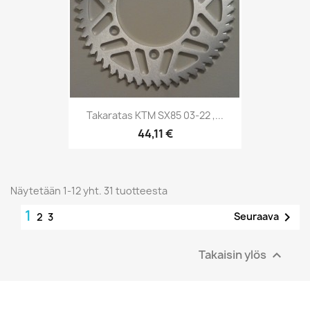
Takaratas KTM SX85 03-22 ,...
44,11 €
Näytetään 1-12 yht. 31 tuotteesta
1

Seuraava
2
3
Takaisin ylös
