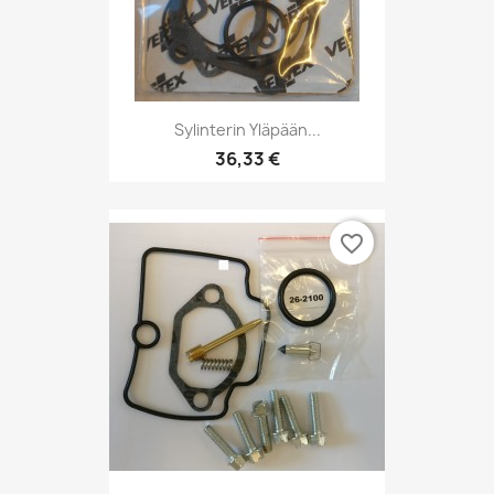
Sylinterin Yläpään...
36,33 €
favorite_border