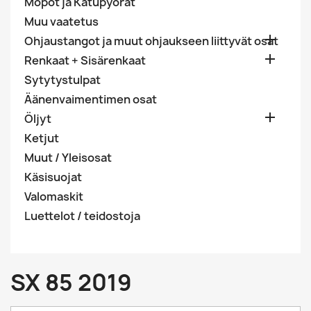
Mopot ja Katupyörät
Muu vaatetus

Ohjaustangot ja muut ohjaukseen liittyvät osat

Renkaat + Sisärenkaat
Sytytystulpat
Äänenvaimentimen osat

Öljyt
Ketjut
Muut / Yleisosat
Käsisuojat
Valomaskit
Luettelot / teidostoja
SX 85 2019