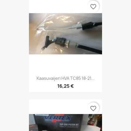
favorite_border
Kaasuvaijeri HVA TC85 18-21...
16,25 €
favorite_border