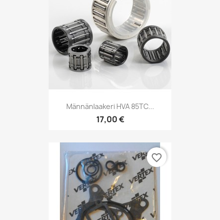
Männänlaakeri HVA 85TC...
17,00 €
favorite_border