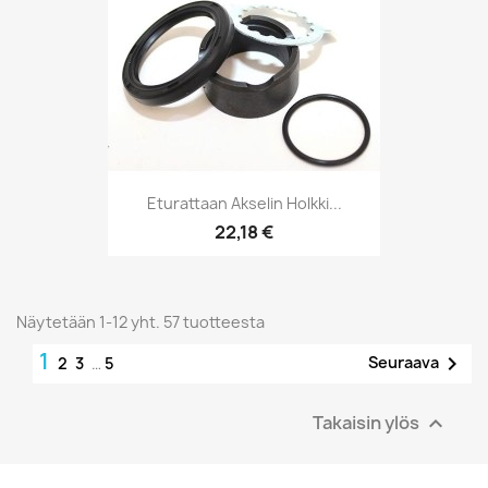
Eturattaan Akselin Holkki...
22,18 €
Näytetään 1-12 yht. 57 tuotteesta
1

Seuraava
2
3
…
5
Takaisin ylös
