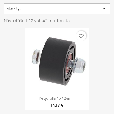

Merkitys
Näytetään 1-12 yht. 42 tuotteesta
favorite_border
Ketjurulla 43 / 24mm.
14,17 €