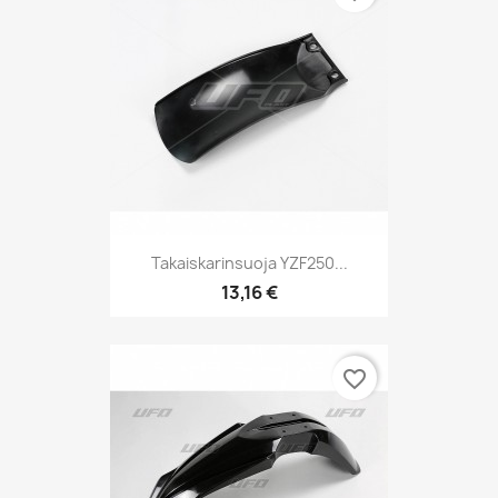
Takaiskarinsuoja YZF250...
13,16 €
favorite_border