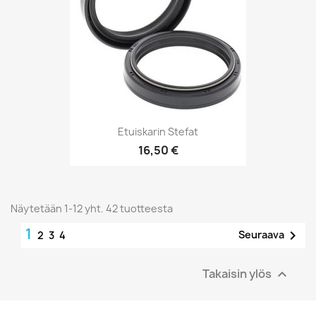
Etuiskarin Stefat
16,50 €
Näytetään 1-12 yht. 42 tuotteesta
1

Seuraava
2
3
4
Takaisin ylös
