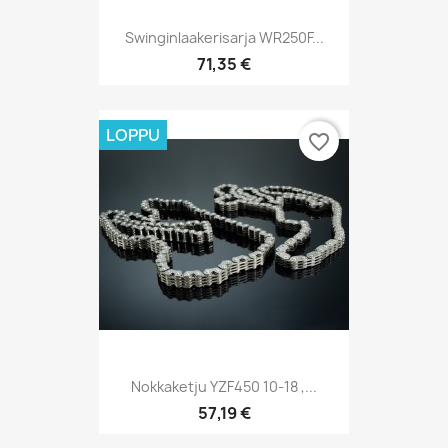
Swinginlaakerisarja WR250F...
71,35 €
LOPPU
favorite_border
Nokkaketju YZF450 10-18 ,...
57,19 €