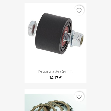
favorite_border
Ketjurulla 34 / 24mm.
14,17 €
favorite_border