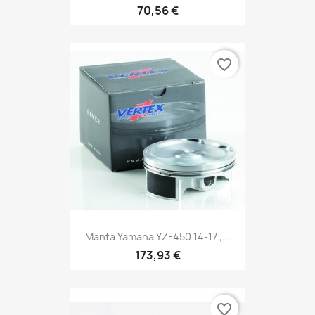
70,56 €
favorite_border
Mäntä Yamaha YZF450 14-17 ,...
173,93 €
favorite_border