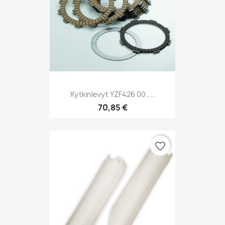
Kytkinlevyt YZF426 00 ,...
70,85 €
favorite_border