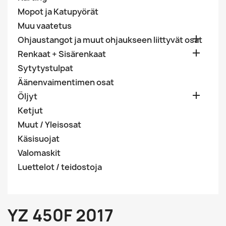
Mopot ja Katupyörät
Muu vaatetus

Ohjaustangot ja muut ohjaukseen liittyvät osat

Renkaat + Sisärenkaat
Sytytystulpat
Äänenvaimentimen osat

Öljyt
Ketjut
Muut / Yleisosat
Käsisuojat
Valomaskit
Luettelot / teidostoja
YZ 450F 2017