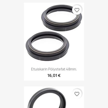
favorite_border
Etuiskarin Pölystefat 48mm.
16,01 €
favorite_border