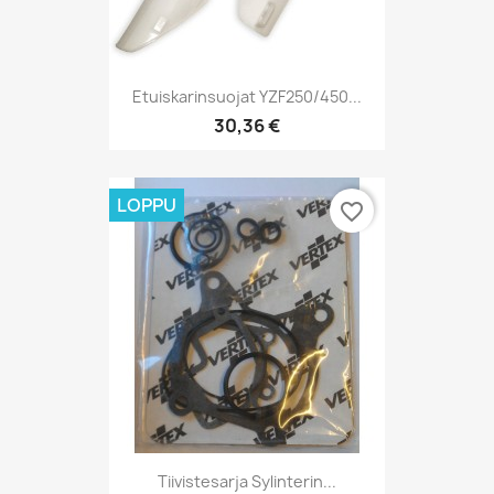
Etuiskarinsuojat YZF250/450...
30,36 €
LOPPU
favorite_border
Tiivistesarja Sylinterin...