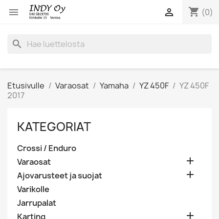
shopping_cart


(0)
search
Etusivulle
Varaosat
Yamaha
YZ 450F
YZ 450F
2017
KATEGORIAT
Crossi / Enduro

Varaosat

Ajovarusteet ja suojat
Varikolle
Jarrupalat

Karting