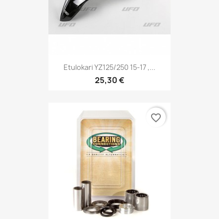
Etulokari YZ125/250 15-17 ,...
25,30 €
favorite_border