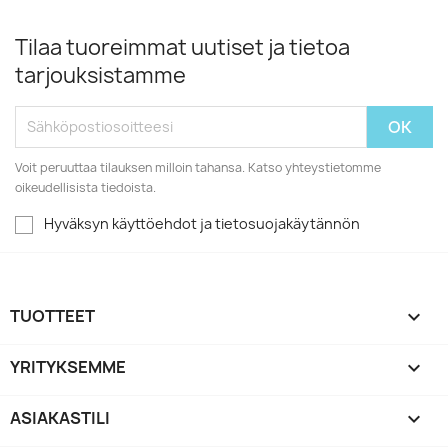
Tilaa tuoreimmat uutiset ja tietoa
tarjouksistamme
Voit peruuttaa tilauksen milloin tahansa. Katso yhteystietomme
oikeudellisista tiedoista.
Hyväksyn käyttöehdot ja tietosuojakäytännön
TUOTTEET

YRITYKSEMME

ASIAKASTILI
