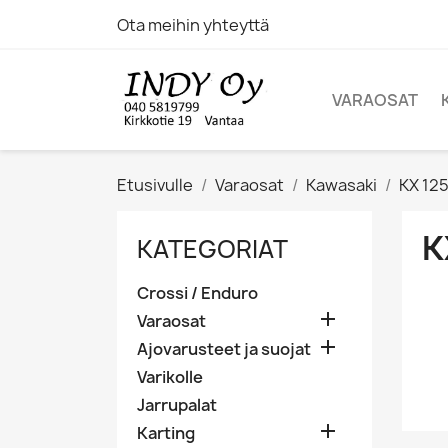
Ota meihin yhteyttä
VARAOSAT
Etusivulle
Varaosat
Kawasaki
KX 12
K
KATEGORIAT
Crossi / Enduro

Varaosat

Ajovarusteet ja suojat
Varikolle
Jarrupalat

Karting