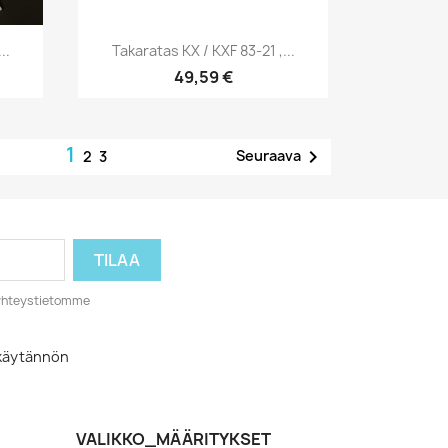
Pikakatselu

..
Takaratas KX / KXF 83-21 ,...
49,59 €
1

Seuraava
2
3
o yhteystietomme
akäytännön
VALIKKO_MÄÄRITYKSET