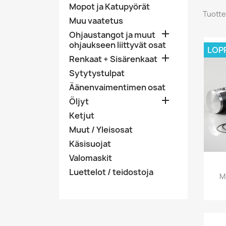
Mopot ja Katupyörät
Tuotte
Muu vaatetus

Ohjaustangot ja muut
ohjaukseen liittyvät osat
LOP

Renkaat + Sisärenkaat
Sytytystulpat
Äänenvaimentimen osat

Öljyt
Ketjut
Muut / Yleisosat
Käsisuojat
Valomaskit
Luettelot / teidostoja
M