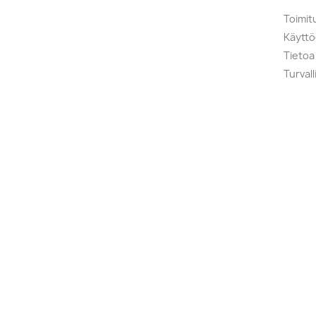
Toimit
Käytt
Tietoa
Turval