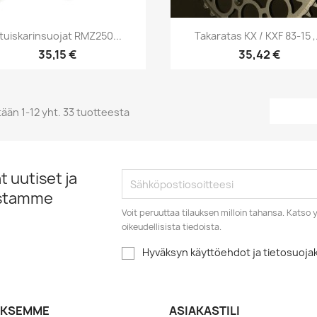
Pikakatselu
Pikakatselu


tuiskarinsuojat RMZ250...
Takaratas KX / KXF 83-15 ,.
35,15 €
35,42 €
ään 1-12 yht. 33 tuotteesta
 uutiset ja
istamme
Voit peruuttaa tilauksen milloin tahansa. Kats
oikeudellisista tiedoista.
Hyväksyn käyttöehdot ja tietosuoj
YKSEMME
ASIAKASTILI