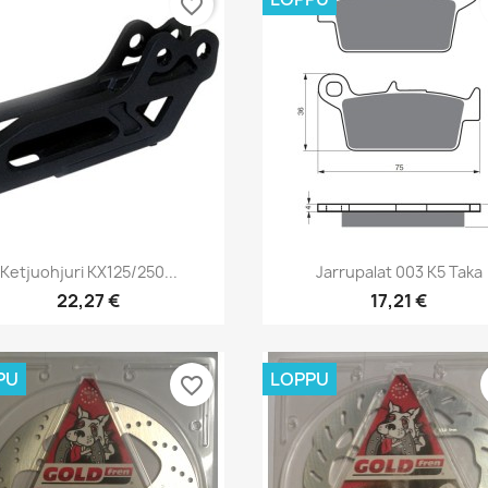
favorite_border
Pikakatselu
Pikakatselu


Ketjuohjuri KX125/250...
Jarrupalat 003 K5 Taka
22,27 €
17,21 €
PU
LOPPU
favorite_border