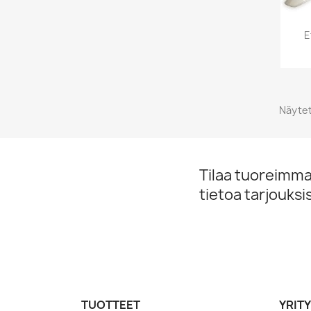
E
Näytet
Tilaa tuoreimmat
tietoa tarjouks
TUOTTEET
YRIT