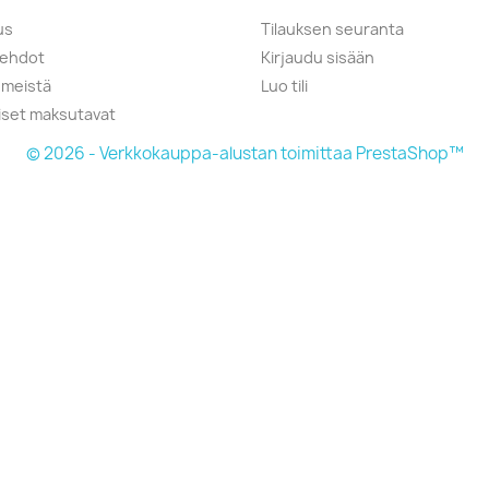
us
Tilauksen seuranta
öehdot
Kirjaudu sisään
 meistä
Luo tili
liset maksutavat
© 2026 - Verkkokauppa-alustan toimittaa PrestaShop™