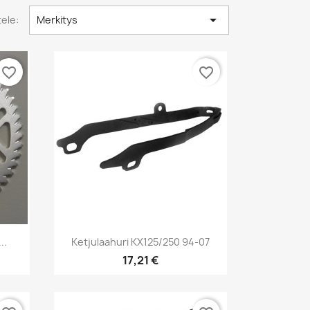

tele:
Merkitys
favorite_border
favorite_border
Pikakatselu

..
Ketjulaahuri KX125/250 94-07
17,21 €