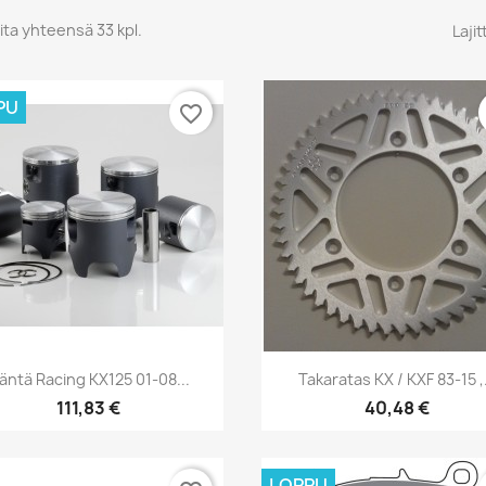
ita yhteensä 33 kpl.
Lajit
PU
favorite_border
Pikakatselu
Pikakatselu


äntä Racing KX125 01-08...
Takaratas KX / KXF 83-15 ,.
111,83 €
40,48 €
LOPPU