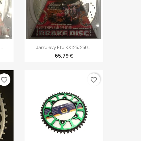
Pikakatselu

..
Jarrulevy Etu KX125/250...
65,79 €
favorite_border
favorite_border