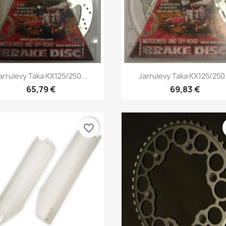
Pikakatselu
Pikakatselu


arrulevy Taka KX125/250...
Jarrulevy Taka KX125/250.
65,79 €
69,83 €
favorite_border