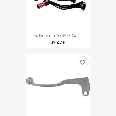
Vaihdepoljin YZ65 18-24 ,...
39,47 €
favorite_border