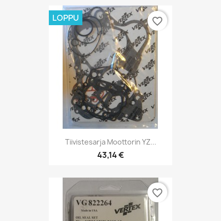
LOPPU
favorite_border
Tiivistesarja Moottorin YZ...
43,14 €
favorite_border