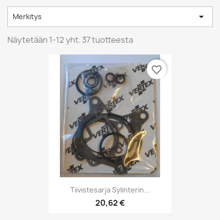

Merkitys
Näytetään 1-12 yht. 37 tuotteesta
favorite_border
Tiivistesarja Sylinterin...
20,62 €