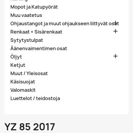
Mopot ja Katupyörät
Muu vaatetus

Ohjaustangot ja muut ohjaukseen liittyvät osat

Renkaat + Sisärenkaat
Sytytystulpat
Äänenvaimentimen osat

Öljyt
Ketjut
Muut / Yleisosat
Käsisuojat
Valomaskit
Luettelot / teidostoja
YZ 85 2017