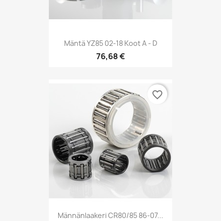
Mäntä YZ85 02-18 Koot A - D
76,68 €
favorite_border
Männänlaakeri CR80/85 86-07...