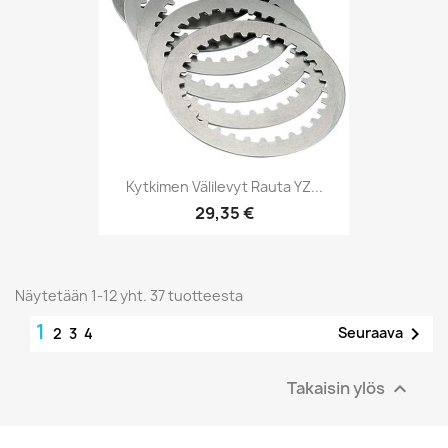
Kytkimen Välilevyt Rauta YZ...
29,35 €
Näytetään 1-12 yht. 37 tuotteesta
1

Seuraava
2
3
4
Takaisin ylös
