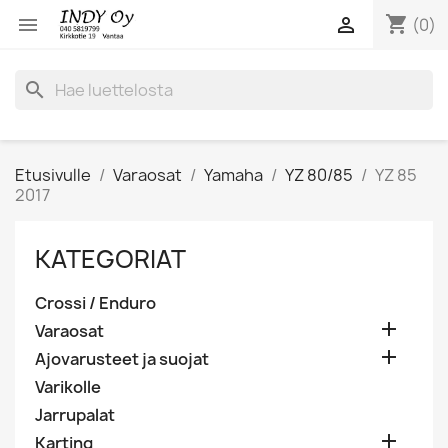
shopping_cart


(0)
search
Etusivulle
Varaosat
Yamaha
YZ 80/85
YZ 85
2017
KATEGORIAT
Crossi / Enduro

Varaosat

Ajovarusteet ja suojat
Varikolle
Jarrupalat

Karting