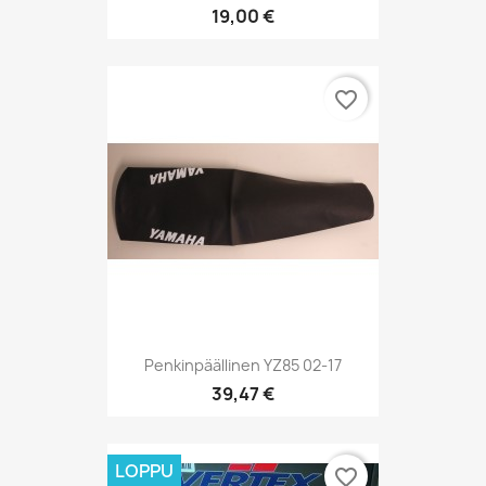
19,00 €
favorite_border
Penkinpäällinen YZ85 02-17
39,47 €
LOPPU
favorite_border