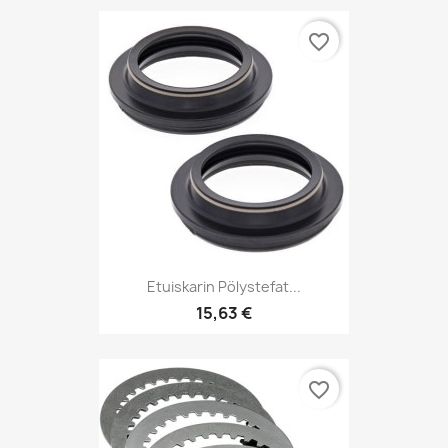
favorite_border
Etuiskarin Pölystefat...
15,63 €
favorite_border