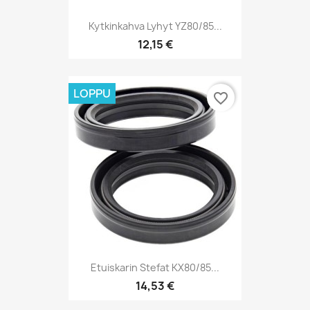
Kytkinkahva Lyhyt YZ80/85...
12,15 €
LOPPU
favorite_border
Etuiskarin Stefat KX80/85...
14,53 €