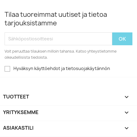
Tilaa tuoreimmat uutiset ja tietoa
tarjouksistamme
Voit peruuttaa tilauksen milloin tahansa. Katso yhteystietomme
oikeudellisista tiedoista.
Hyväksyn käyttöehdot ja tietosuojakäytännön
TUOTTEET

YRITYKSEMME

ASIAKASTILI
