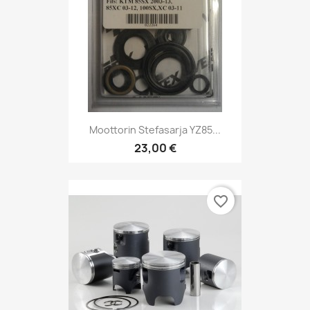
Moottorin Stefasarja YZ85...
23,00 €
favorite_border