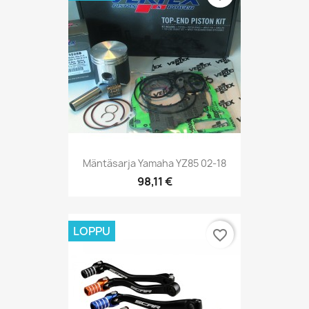
Mäntäsarja Yamaha YZ85 02-18
98,11 €
LOPPU
favorite_border