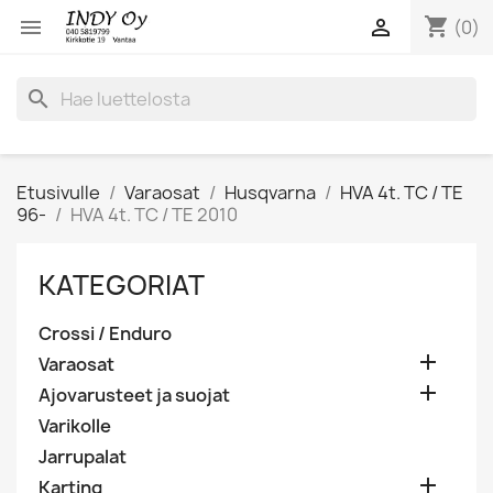
shopping_cart


(0)
search
Etusivulle
Varaosat
Husqvarna
HVA 4t. TC / TE
96-
HVA 4t. TC / TE 2010
KATEGORIAT
Crossi / Enduro

Varaosat

Ajovarusteet ja suojat
Varikolle
Jarrupalat

Karting