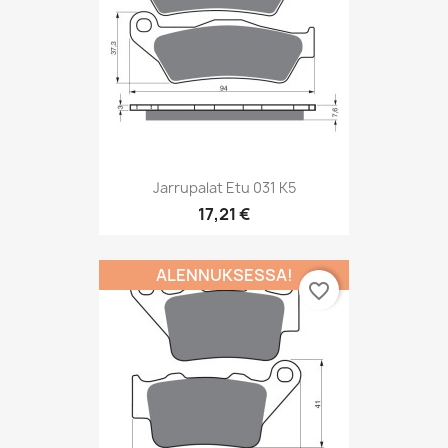
Jarrupalat Etu 031 K5
17,21 €
ALENNUKSESSA!
favorite_border