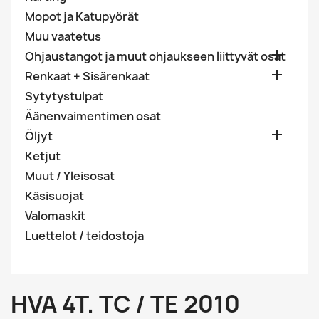
Mopot ja Katupyörät
Muu vaatetus

Ohjaustangot ja muut ohjaukseen liittyvät osat

Renkaat + Sisärenkaat
Sytytystulpat
Äänenvaimentimen osat

Öljyt
Ketjut
Muut / Yleisosat
Käsisuojat
Valomaskit
Luettelot / teidostoja
HVA 4T. TC / TE 2010