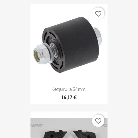
favorite_border
Ketjurulla 34mm.
14,17 €
favorite_border