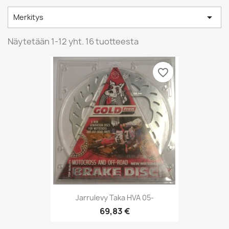

Merkitys
Näytetään 1-12 yht. 16 tuotteesta
favorite_border
Jarrulevy Taka HVA 05-
69,83 €