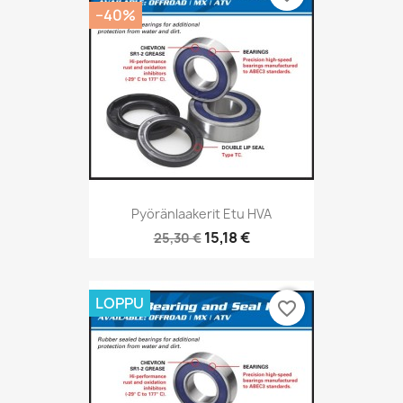
−40%
Pyöränlaakerit Etu HVA
15,18 €
25,30 €
LOPPU
favorite_border