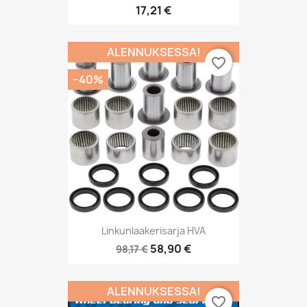
17,21 €
ALENNUKSESSA!
favorite_border
−40%
Linkunlaakerisarja HVA
58,90 €
98,17 €
ALENNUKSESSA!
favorite_border