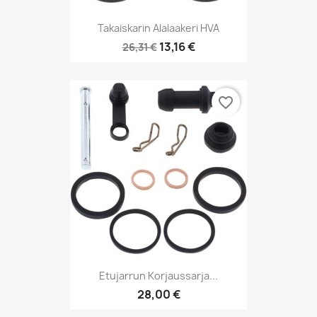
Takaiskarin Alalaakeri HVA
13,16 €
26,31 €
favorite_border
Etujarrun Korjaussarja...
28,00 €