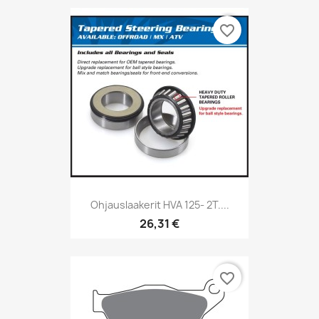
favorite_border
Ohjauslaakerit HVA 125- 2T....
26,31 €
favorite_border