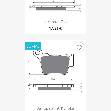
Jarrupalat Taka
17,21 €
LOPPU
favorite_border
Jarrupalat 191 K5 Taka