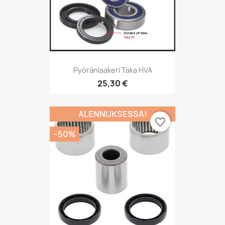
Pyöränlaakeri Taka HVA
25,30 €
ALENNUKSESSA!
favorite_border
−50%