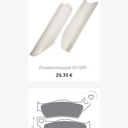
Etuiskarinsuojat SX/SXF...
29,35 €
favorite_border