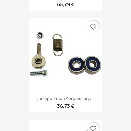
65,79 €
favorite_border
Jarrupolkimen Korjaussarja...
36,73 €
favorite_border