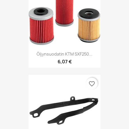
Öljynsuodatin KTM SXF250...
6,07 €
favorite_border