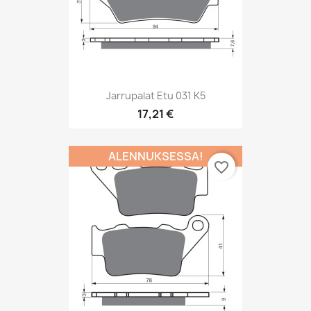
Jarrupalat Etu 031 K5
17,21 €
ALENNUKSESSA!
favorite_border