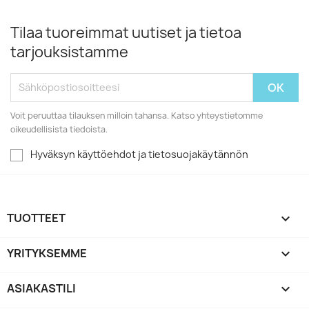
Tilaa tuoreimmat uutiset ja tietoa
tarjouksistamme
Voit peruuttaa tilauksen milloin tahansa. Katso yhteystietomme
oikeudellisista tiedoista.
Hyväksyn käyttöehdot ja tietosuojakäytännön
TUOTTEET

YRITYKSEMME

ASIAKASTILI
