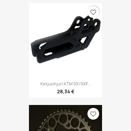
favorite_border
Ketjuohjuri KTM SX/SXF...
28,34 €
favorite_border