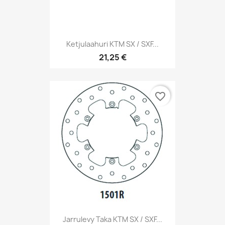
Ketjulaahuri KTM SX / SXF...
21,25 €
favorite_border
Jarrulevy Taka KTM SX / SXF...