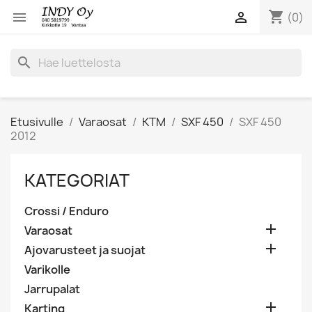
shopping_cart


(0)
search
Etusivulle
Varaosat
KTM
SXF 450
SXF 450
2012
KATEGORIAT
Crossi / Enduro

Varaosat

Ajovarusteet ja suojat
Varikolle
Jarrupalat

Karting