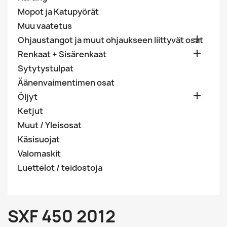
Mopot ja Katupyörät
Muu vaatetus

Ohjaustangot ja muut ohjaukseen liittyvät osat

Renkaat + Sisärenkaat
Sytytystulpat
Äänenvaimentimen osat

Öljyt
Ketjut
Muut / Yleisosat
Käsisuojat
Valomaskit
Luettelot / teidostoja
SXF 450 2012