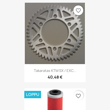
favorite_border
Takaratas KTM SX / EXC...
40,48 €
LOPPU
favorite_border