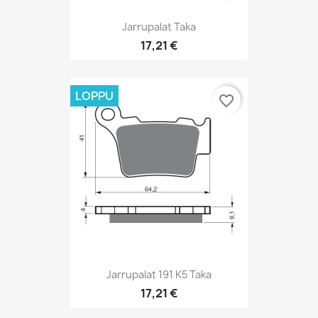
Jarrupalat Taka
17,21 €
LOPPU
favorite_border
Jarrupalat 191 K5 Taka
17,21 €