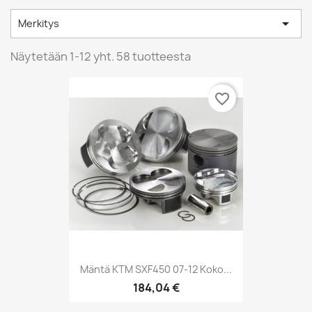

Merkitys
Näytetään 1-12 yht. 58 tuotteesta
favorite_border
Mäntä KTM SXF450 07-12 Koko...
184,04 €