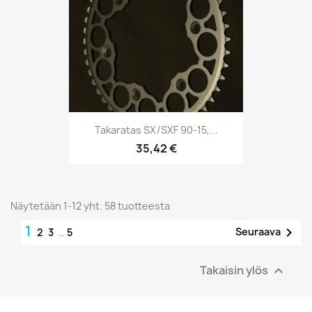
Takaratas SX/SXF 90-15,...
35,42 €
Näytetään 1-12 yht. 58 tuotteesta
1

Seuraava
2
3
…
5
Takaisin ylös
