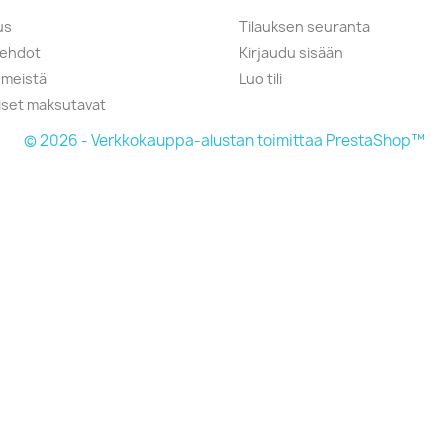
us
Tilauksen seuranta
öehdot
Kirjaudu sisään
 meistä
Luo tili
liset maksutavat
© 2026 - Verkkokauppa-alustan toimittaa PrestaShop™