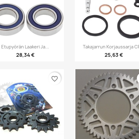
Pikakatselu
Pikakatselu


Etupyörän Laakeri Ja...
Takajarrun Korjaussarja CR
28,34 €
25,63 €
favorite_border