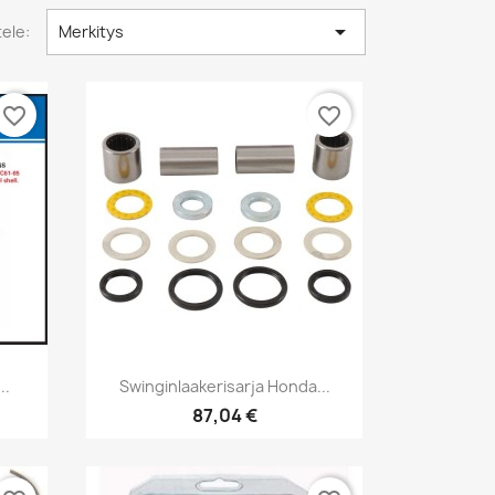

tele:
Merkitys
favorite_border
favorite_border
Pikakatselu

..
Swinginlaakerisarja Honda...
87,04 €