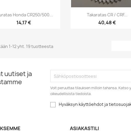
Pikakatselu
Pikakatselu


uratas Honda CR250/500...
Takaratas CR / CRF...
14,17 €
40,48 €
ään 1-12 yht. 19 tuotteesta
 uutiset ja
istamme
Voit peruuttaa tilauksen milloin tahansa. Kats
oikeudellisista tiedoista.
Hyväksyn käyttöehdot ja tietosuoj
YKSEMME
ASIAKASTILI