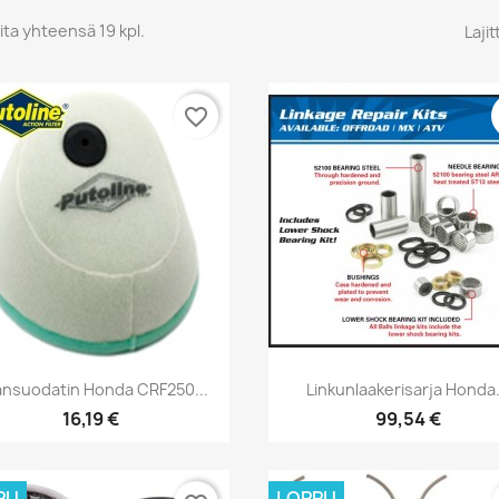
ita yhteensä 19 kpl.
Lajit
favorite_border
Pikakatselu
Pikakatselu


ansuodatin Honda CRF250...
Linkunlaakerisarja Honda.
16,19 €
99,54 €
PU
LOPPU