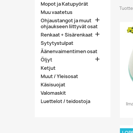
Mopot ja Katupyörät
Tuotte
Muu vaatetus

Ohjaustangot ja muut
ohjaukseen liittyvät osat

Renkaat + Sisärenkaat
Sytytystulpat
Äänenvaimentimen osat

Öljyt
Ketjut
Muut / Yleisosat
Käsisuojat
Valomaskit
Luettelot / teidostoja
Ilm
LOP