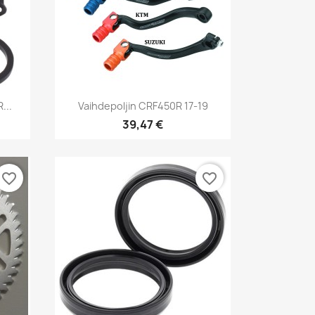
Pikakatselu

...
Vaihdepoljin CRF450R 17-19
39,47 €
favorite_border
favorite_border