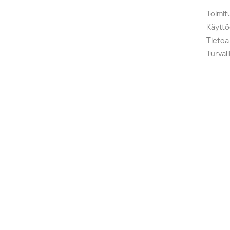
Toimit
Käytt
Tietoa
Turval