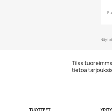
Et
Näytet
Tilaa tuoreimmat
tietoa tarjouks
TUOTTEET
YRIT