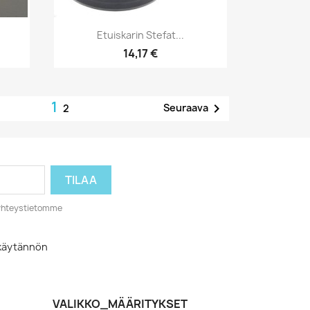
Pikakatselu

Etuiskarin Stefat...
14,17 €
1

Seuraava
2
o yhteystietomme
akäytännön
VALIKKO_MÄÄRITYKSET