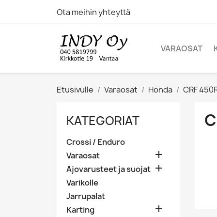
Ota meihin yhteyttä
VARAOSAT
Etusivulle
Varaosat
Honda
CRF 450
C
KATEGORIAT
Crossi / Enduro

Varaosat

Ajovarusteet ja suojat
Varikolle
Jarrupalat

Karting