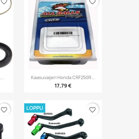
favorite_border
favorite_border
Pikakatselu

..
Kaasuvaijeri Honda CRF250R...
17,79 €
LOPPU
favorite_border
favorite_border