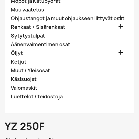
Mopot ja Katupyörät
Muu vaatetus

Ohjaustangot ja muut ohjaukseen liittyvät osat

Renkaat + Sisärenkaat
Sytytystulpat
Äänenvaimentimen osat

Öljyt
Ketjut
Muut / Yleisosat
Käsisuojat
Valomaskit
Luettelot / teidostoja
YZ 250F