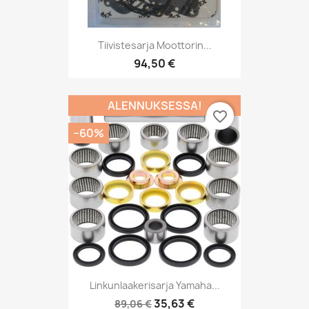
Tiivistesarja Moottorin...
94,50 €
ALENNUKSESSA!
favorite_border
−60%
Linkunlaakerisarja Yamaha...
35,63 €
89,06 €