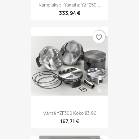
Kampiakseli Yamaha YZF250...
333,94 €
favorite_border
Mäntä YZF300 Koko 83,96
167,71 €