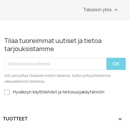
Takaisin ylös

Tilaa tuoreimmat uutiset ja tietoa
tarjouksistamme
Voit peruuttaa tilauksen milloin tahansa. Katso yhteystietomme
oikeudellisista tiedoista.
Hyväksyn käyttöehdot ja tietosuojakäytännön
TUOTTEET
