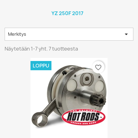
YZ 250F 2017

Merkitys
Näytetään 1-7 yht. 7 tuotteesta
LOPPU
favorite_border