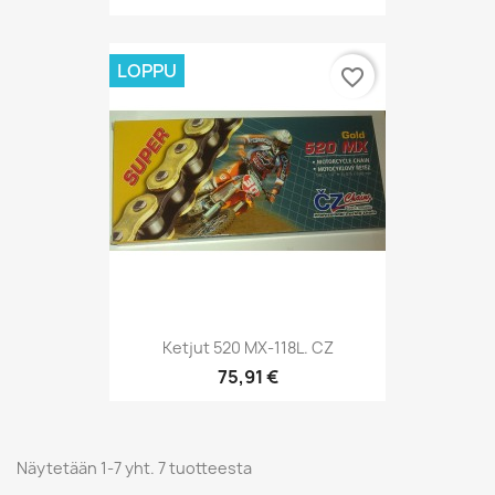
LOPPU
favorite_border
Ketjut 520 MX-118L. CZ
75,91 €
Näytetään 1-7 yht. 7 tuotteesta