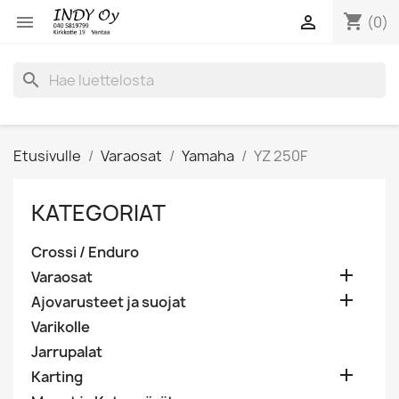
shopping_cart


(0)
search
Etusivulle
Varaosat
Yamaha
YZ 250F
KATEGORIAT
Crossi / Enduro

Varaosat

Ajovarusteet ja suojat
Varikolle
Jarrupalat

Karting