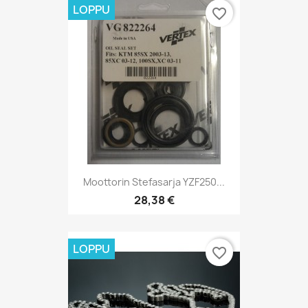
LOPPU
favorite_border
Moottorin Stefasarja YZF250...
28,38 €
LOPPU
favorite_border