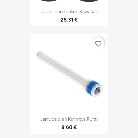
Takaiskarin Laakeri Kawasaki
26,31 €
favorite_border
Jarrupalojen Kiinnitys Pultti
8,60 €