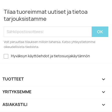
Tilaa tuoreimmat uutiset ja tietoa
tarjouksistamme
Voit peruuttaa tilauksen milloin tahansa. Katso yhteystietomme
oikeudellisista tiedoista.
Hyväksyn käyttöehdot ja tietosuojakäytännön
TUOTTEET

YRITYKSEMME

ASIAKASTILI
