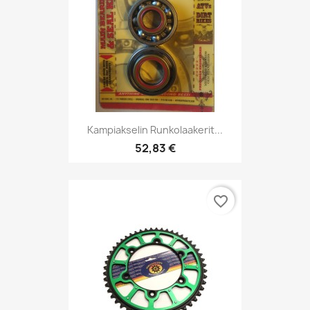
Kampiakselin Runkolaakerit...
52,83 €
favorite_border