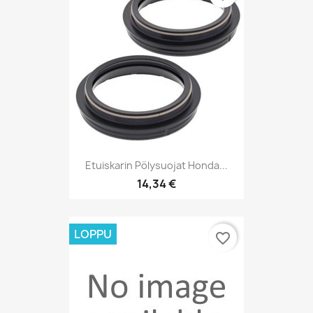
Etuiskarin Pölysuojat Honda...
14,34 €
LOPPU
favorite_border