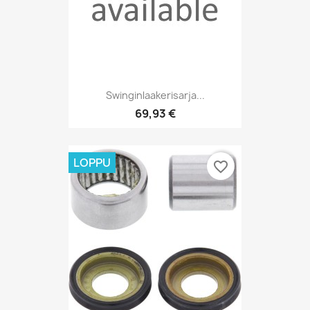
Swinginlaakerisarja...
69,93 €
LOPPU
favorite_border