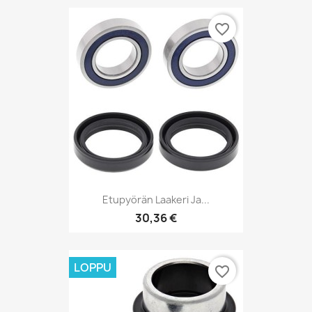
favorite_border
Etupyörän Laakeri Ja...
30,36 €
LOPPU
favorite_border