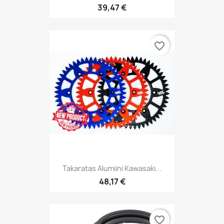
39,47 €
favorite_border
Takaratas Alumiini Kawasaki...
48,17 €
favorite_border