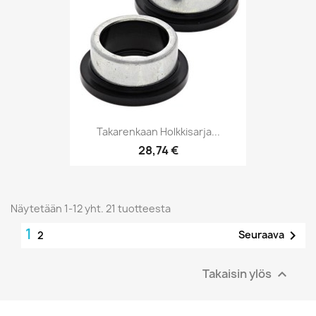
Takarenkaan Holkkisarja...
28,74 €
Näytetään 1-12 yht. 21 tuotteesta
1

Seuraava
2
Takaisin ylös
