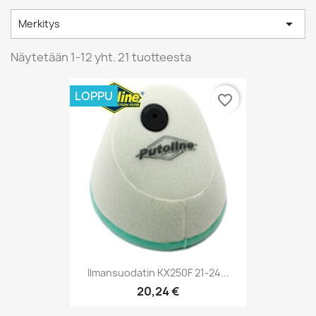

Merkitys
Näytetään 1-12 yht. 21 tuotteesta
LOPPU
favorite_border
Ilmansuodatin KX250F 21-24...
20,24 €