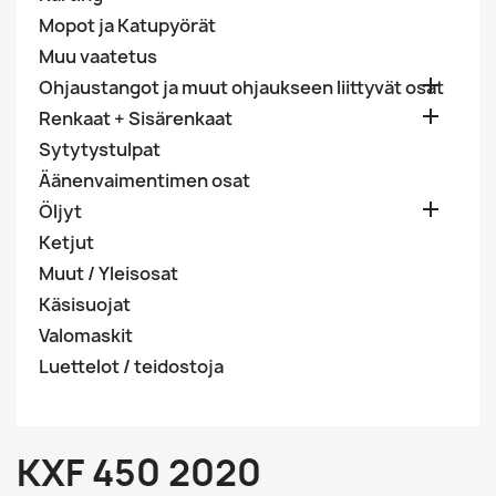
Mopot ja Katupyörät
Muu vaatetus

Ohjaustangot ja muut ohjaukseen liittyvät osat

Renkaat + Sisärenkaat
Sytytystulpat
Äänenvaimentimen osat

Öljyt
Ketjut
Muut / Yleisosat
Käsisuojat
Valomaskit
Luettelot / teidostoja
KXF 450 2020