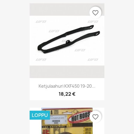
favorite_border
Ketjulaahuri KXF450 19-20...
18,22 €
LOPPU
favorite_border