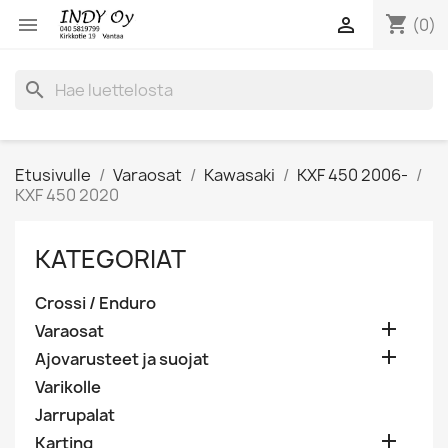
shopping_cart


(0)
search
Etusivulle
Varaosat
Kawasaki
KXF 450 2006-
KXF 450 2020
KATEGORIAT
Crossi / Enduro

Varaosat

Ajovarusteet ja suojat
Varikolle
Jarrupalat

Karting