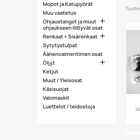
Mopot ja Katupyörät
Tuotte
Muu vaatetus

Ohjaustangot ja muut
ohjaukseen liittyvät osat

Renkaat + Sisärenkaat
Sytytystulpat
Äänenvaimentimen osat

Öljyt
Ketjut
Muut / Yleisosat
Käsisuojat
Valomaskit
Luettelot / teidostoja
M