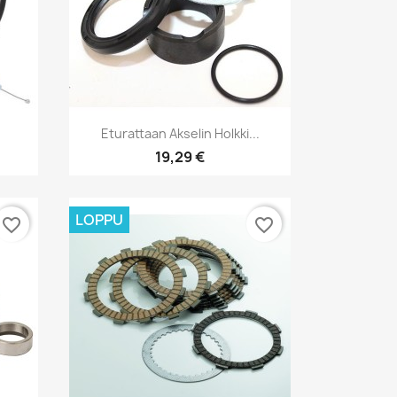
Pikakatselu

.
Eturattaan Akselin Holkki...
19,29 €
LOPPU
favorite_border
favorite_border