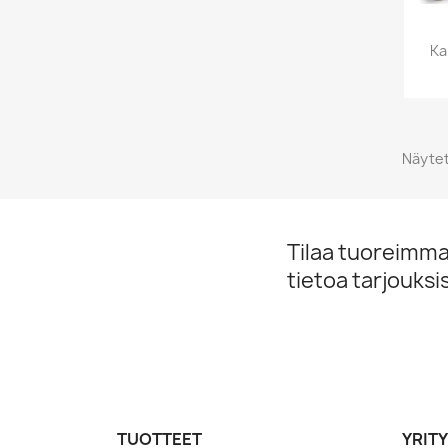
Ka
Näytet
Tilaa tuoreimmat
tietoa tarjouks
TUOTTEET
YRIT