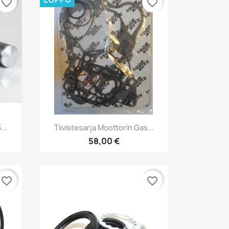
favorite_border
favorite_border
Pikakatselu

..
Tiivistesarja Moottorin Gas...
58,00 €
favorite_border
favorite_border