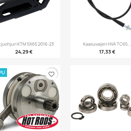
Pikakatselu
Pikakatselu


tjuohjuri KTM SX65 2016-23
Kaasuvaijeri HVA TC65..
24,29 €
17,33 €
PU
favorite_border