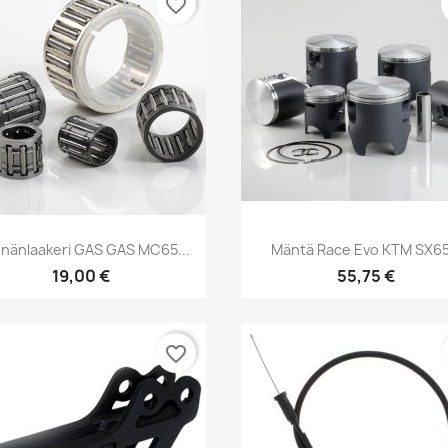
favorite_border
Pikakatselu
Pikakatselu


nänlaakeri GAS GAS MC65...
Mäntä Race Evo KTM SX65.
19,00 €
55,75 €
favorite_border