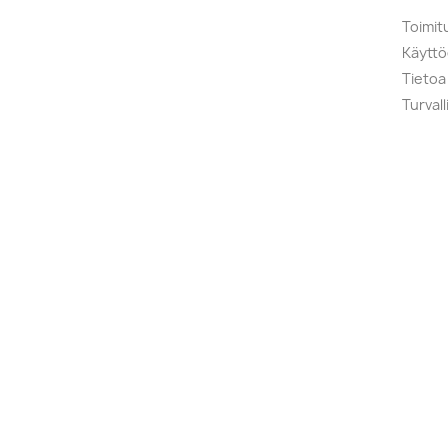
Toimit
Käytt
Tietoa
Turval