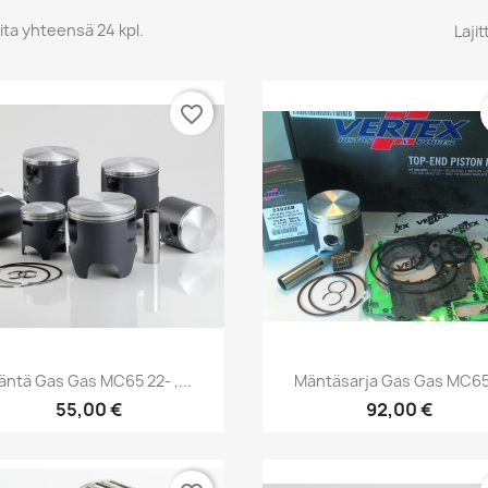
ita yhteensä 24 kpl.
Lajit
favorite_border
Pikakatselu
Pikakatselu


äntä Gas Gas MC65 22- ,...
Mäntäsarja Gas Gas MC65.
55,00 €
92,00 €