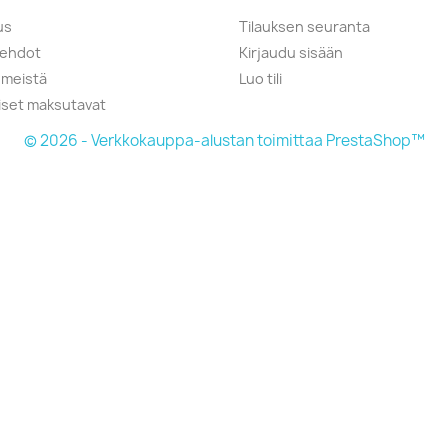
us
Tilauksen seuranta
öehdot
Kirjaudu sisään
 meistä
Luo tili
liset maksutavat
© 2026 - Verkkokauppa-alustan toimittaa PrestaShop™