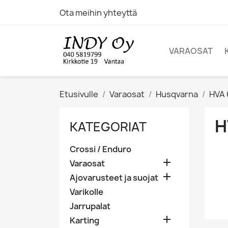
Ota meihin yhteyttä
VARAOSAT
Etusivulle
Varaosat
Husqvarna
HVA 
H
KATEGORIAT
Crossi / Enduro

Varaosat

Ajovarusteet ja suojat
Varikolle
Jarrupalat

Karting