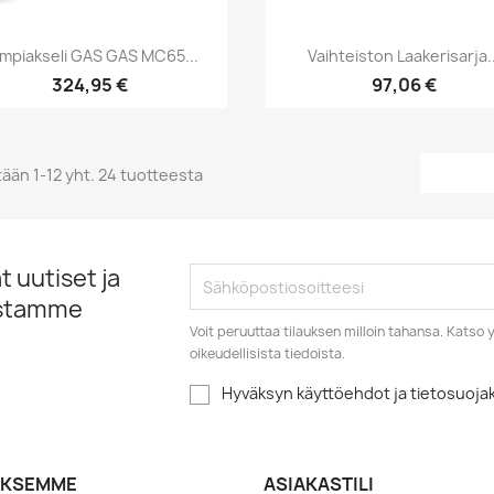
Pikakatselu
Pikakatselu


mpiakseli GAS GAS MC65...
Vaihteiston Laakerisarja..
324,95 €
97,06 €
ään 1-12 yht. 24 tuotteesta
 uutiset ja
istamme
Voit peruuttaa tilauksen milloin tahansa. Kats
oikeudellisista tiedoista.
Hyväksyn käyttöehdot ja tietosuoj
YKSEMME
ASIAKASTILI