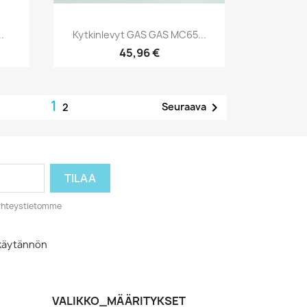
Pikakatselu

.
Kytkinlevyt GAS GAS MC65...
45,96 €
1

Seuraava
2
o yhteystietomme
akäytännön
VALIKKO_MÄÄRITYKSET