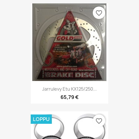
favorite_border
Jarrulevy Etu KX125/250...
65,79 €
LOPPU
favorite_border