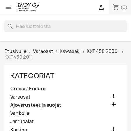
shopping_cart


(0)
search
Etusivulle
Varaosat
Kawasaki
KXF 450 2006-
KXF 450 2011
KATEGORIAT
Crossi / Enduro

Varaosat

Ajovarusteet ja suojat
Varikolle
Jarrupalat

Karting