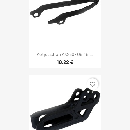
Ketjulaahuri KX250F 09-16,...
18,22 €
favorite_border