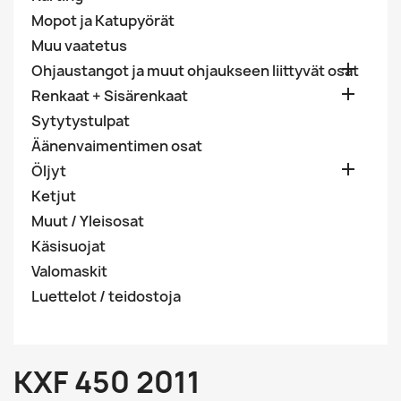
Mopot ja Katupyörät
Muu vaatetus

Ohjaustangot ja muut ohjaukseen liittyvät osat

Renkaat + Sisärenkaat
Sytytystulpat
Äänenvaimentimen osat

Öljyt
Ketjut
Muut / Yleisosat
Käsisuojat
Valomaskit
Luettelot / teidostoja
KXF 450 2011