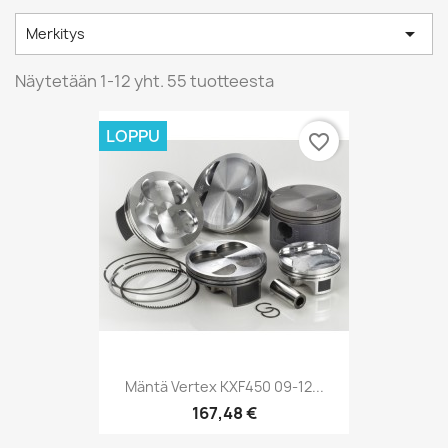

Merkitys
Näytetään 1-12 yht. 55 tuotteesta
LOPPU
favorite_border
Mäntä Vertex KXF450 09-12...
167,48 €