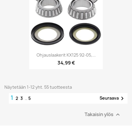
Ohjauslaakerit KX125 92-05,...
34,99 €
Näytetään 1-12 yht. 55 tuotteesta
1

Seuraava
2
3
…
5
Takaisin ylös
