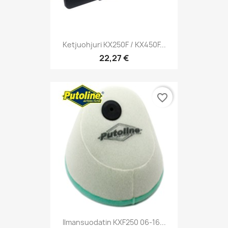
Ketjuohjuri KX250F / KX450F...
22,27 €
favorite_border
Ilmansuodatin KXF250 06-16...