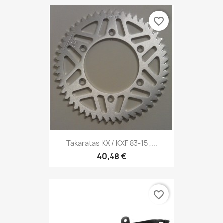
favorite_border
Takaratas KX / KXF 83-15 ,...
40,48 €
favorite_border