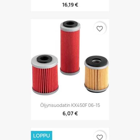
16,19 €
favorite_border
Öljynsuodatin KX450F 06-15
6,07 €
LOPPU
favorite_border