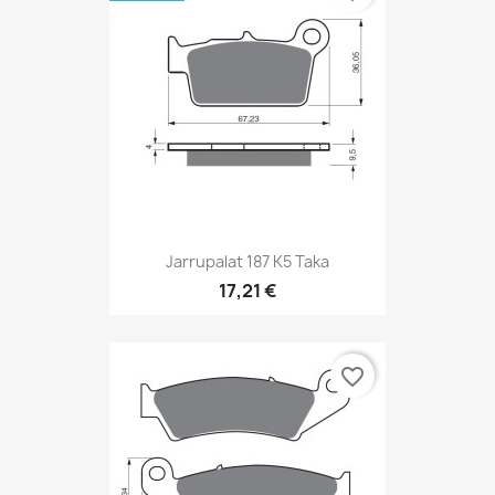
Jarrupalat 187 K5 Taka
17,21 €
favorite_border