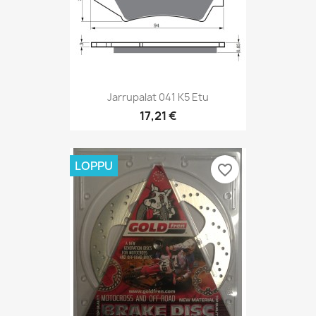
Jarrupalat 041 K5 Etu
17,21 €
LOPPU
favorite_border