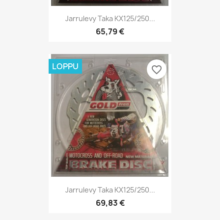
Jarrulevy Taka KX125/250...
65,79 €
LOPPU
favorite_border
Jarrulevy Taka KX125/250...
69,83 €