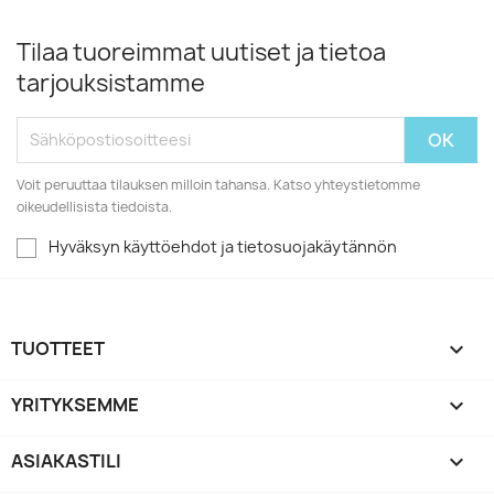
Tilaa tuoreimmat uutiset ja tietoa
tarjouksistamme
Voit peruuttaa tilauksen milloin tahansa. Katso yhteystietomme
oikeudellisista tiedoista.
Hyväksyn käyttöehdot ja tietosuojakäytännön
TUOTTEET

YRITYKSEMME

ASIAKASTILI
