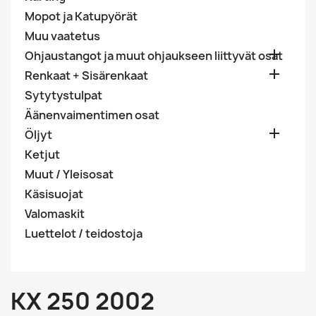
Mopot ja Katupyörät
Muu vaatetus

Ohjaustangot ja muut ohjaukseen liittyvät osat

Renkaat + Sisärenkaat
Sytytystulpat
Äänenvaimentimen osat

Öljyt
Ketjut
Muut / Yleisosat
Käsisuojat
Valomaskit
Luettelot / teidostoja
KX 250 2002