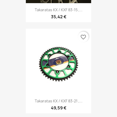
Takaratas KX / KXF 83-15 ,...
35,42 €
favorite_border
Takaratas KX / KXF 83-21 ,...
49,59 €