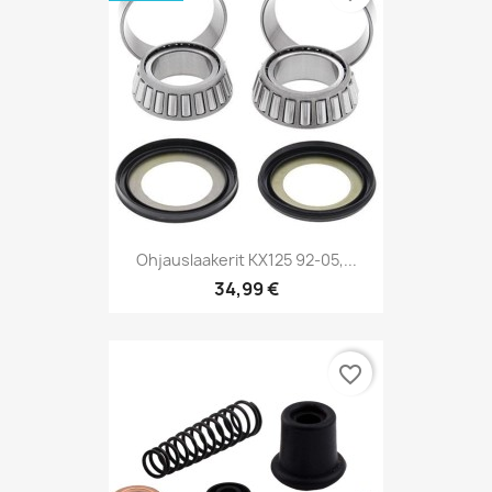
Ohjauslaakerit KX125 92-05,...
34,99 €
favorite_border