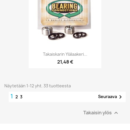
Takaiskarin Ylälaakeri...
21,48 €
Näytetään 1-12 yht. 33 tuotteesta
1

Seuraava
2
3
Takaisin ylös
