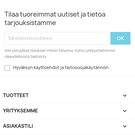
Tilaa tuoreimmat uutiset ja tietoa
tarjouksistamme
Voit peruuttaa tilauksen milloin tahansa. Katso yhteystietomme
oikeudellisista tiedoista.
Hyväksyn käyttöehdot ja tietosuojakäytännön
TUOTTEET

YRITYKSEMME

ASIAKASTILI
