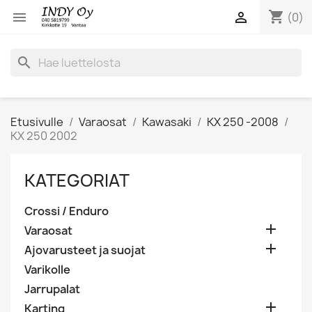
shopping_cart


(0)
search
Etusivulle
Varaosat
Kawasaki
KX 250 -2008
KX 250 2002
KATEGORIAT
Crossi / Enduro

Varaosat

Ajovarusteet ja suojat
Varikolle
Jarrupalat

Karting