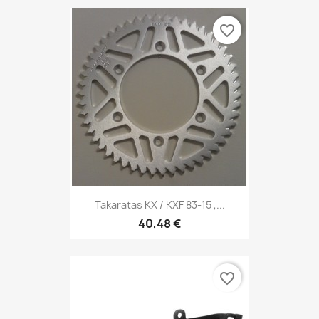
favorite_border
Takaratas KX / KXF 83-15 ,...
40,48 €
favorite_border