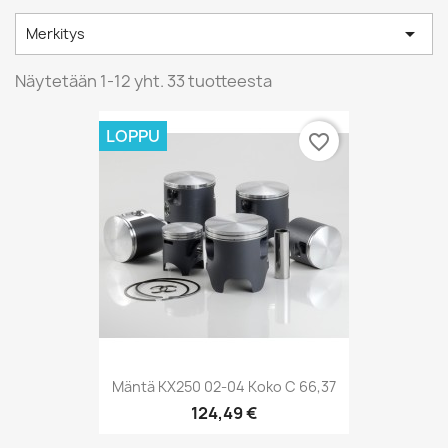

Merkitys
Näytetään 1-12 yht. 33 tuotteesta
LOPPU
favorite_border
Mäntä KX250 02-04 Koko C 66,37
124,49 €