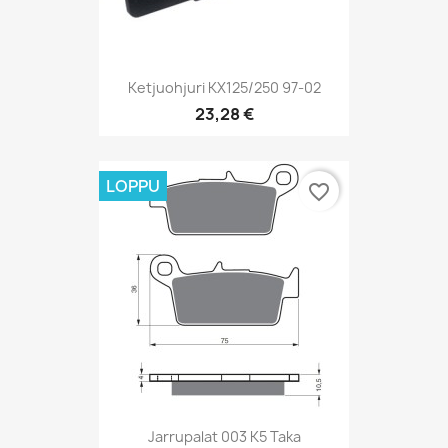
Ketjuohjuri KX125/250 97-02
23,28 €
LOPPU
favorite_border
Jarrupalat 003 K5 Taka