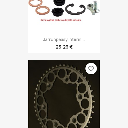
Jarrunpääsylinterin...
23,23 €
favorite_border