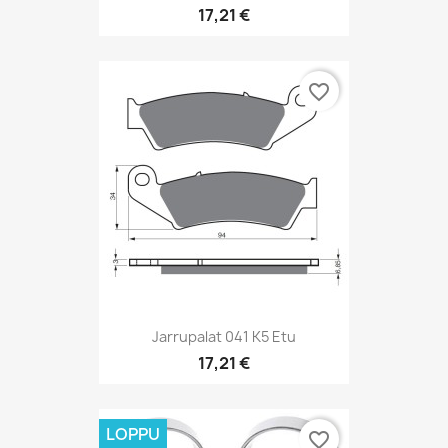
17,21 €
favorite_border
Jarrupalat 041 K5 Etu
17,21 €
LOPPU
favorite_border