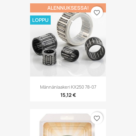
ALENNUKSESSA!
favorite_border
LOPPU
Männänlaakeri KX250 78-07
15,12 €
favorite_border