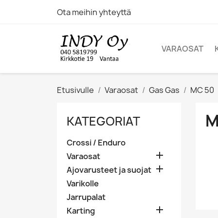
Ota meihin yhteyttä
VARAOSAT
Etusivulle
Varaosat
Gas Gas
MC 50
M
KATEGORIAT
Crossi / Enduro

Varaosat

Ajovarusteet ja suojat
Varikolle
Jarrupalat

Karting