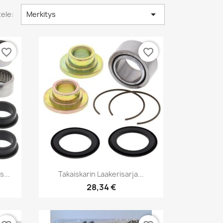

tele:
Merkitys
favorite_border
favorite_border
Pikakatselu

...
Takaiskarin Laakerisarja...
28,34 €