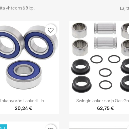
ita yhteensä 8 kpl.
Lajit
favorite_border
Pikakatselu
Pikakatselu


Takapyörän Laakerit Ja...
Swinginlaakerisarja Gas Gas
20,24 €
62,75 €
PU