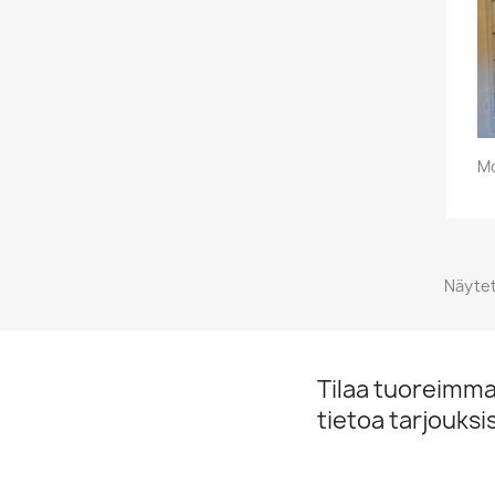
Mo
Näytet
Tilaa tuoreimmat
tietoa tarjouks