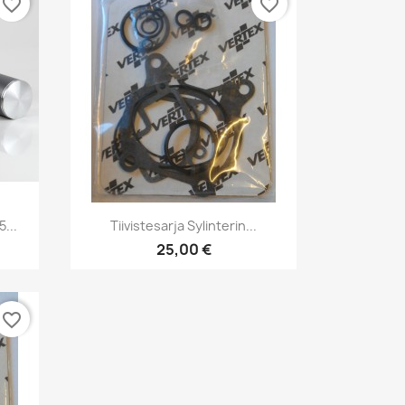
favorite_border
favorite_border
Pikakatselu

...
Tiivistesarja Sylinterin...
25,00 €
favorite_border