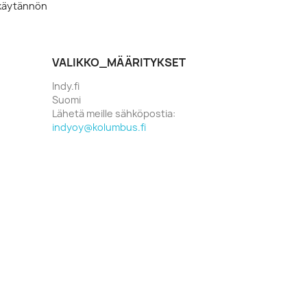
akäytännön
VALIKKO_MÄÄRITYKSET
Indy.fi
Suomi
Lähetä meille sähköpostia:
indyoy@kolumbus.fi