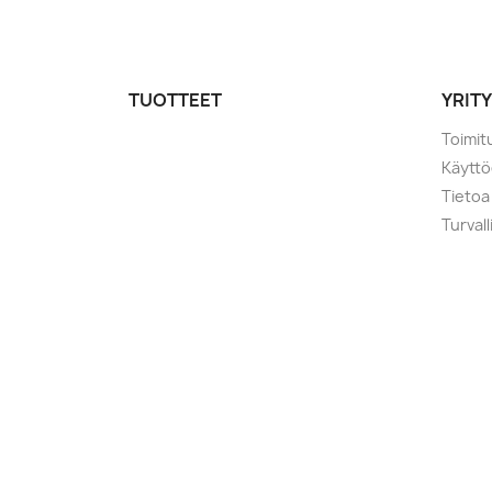
TUOTTEET
YRIT
Toimit
Käytt
Tietoa
Turval