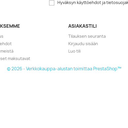
Hyväksyn käyttöehdot ja tietosuoj
YKSEMME
ASIAKASTILI
us
Tilauksen seuranta
öehdot
Kirjaudu sisään
 meistä
Luo tili
liset maksutavat
© 2026 - Verkkokauppa-alustan toimittaa PrestaShop™