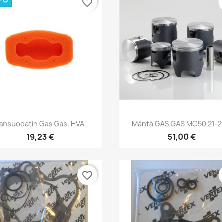
favorite_border
Pikakatselu
Pikakatselu


mansuodatin Gas Gas, HVA...
Mäntä GAS GAS MC50 21-25
19,23 €
51,00 €
favorite_border