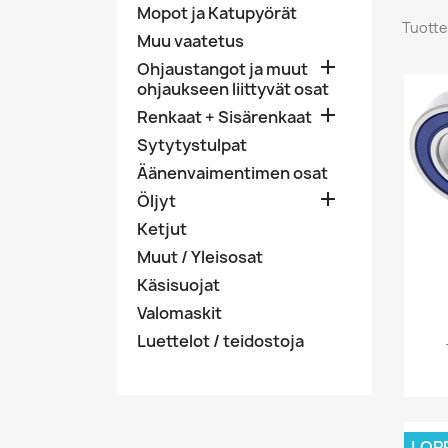
Mopot ja Katupyörät
Tuotte
Muu vaatetus

Ohjaustangot ja muut
ohjaukseen liittyvät osat

Renkaat + Sisärenkaat
Sytytystulpat
Äänenvaimentimen osat

Öljyt
Ketjut
Muut / Yleisosat
Käsisuojat
Valomaskit
Luettelot / teidostoja
LOP