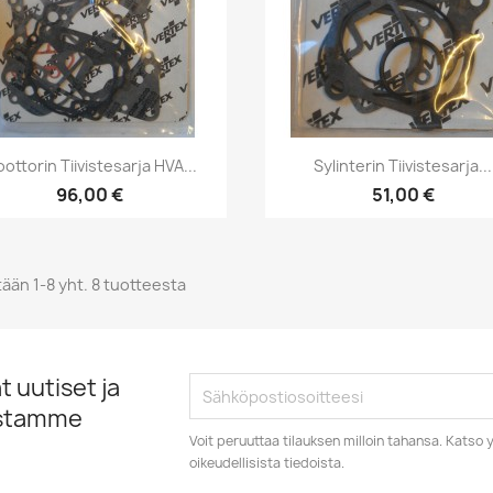
Pikakatselu
Pikakatselu


ottorin Tiivistesarja HVA...
Sylinterin Tiivistesarja...
96,00 €
51,00 €
ään 1-8 yht. 8 tuotteesta
 uutiset ja
istamme
Voit peruuttaa tilauksen milloin tahansa. Kats
oikeudellisista tiedoista.